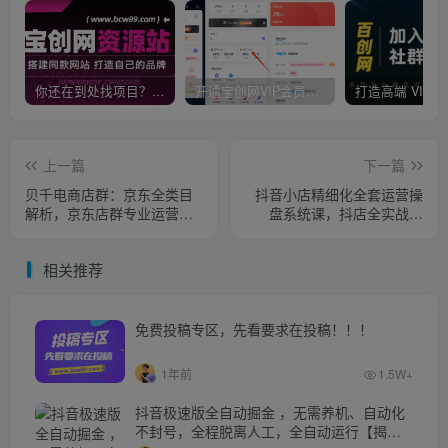
你还在到处找项目？还在当韭菜？我靠卖项目一个月收入5万+，曾经我也是个失败者。
开通宝创网VIP会员，尊享全站资源免费下载，享70%的推广提成！！【限时五折优惠】
上一篇
下一篇
贝千电商店群：京东全类目
抖音小店精细化全套运营操
解析，京东店群专业运营，
盘系统课，抖店全实战玩
实操200家店铺，纯实战经
法，爆单攻心术，精细化抖
验
店运营
相关推荐
免费投稿专区，先看要求在投稿！！！
1年前
1.5W+
抖音极速版全自动掘金 ，无需养机、自动化
不封号，全程脱离人工，全自动运行【揭