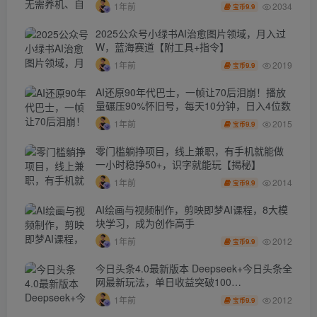
秘】
2034
1年前
9.9
宝币
2025公众号小绿书AI治愈图片领域，月入过
W，蓝海赛道【附工具+指令】
2019
1年前
9.9
宝币
AI还原90年代巴士，一帧让70后泪崩！播放
量碾压90%怀旧号，每天10分钟，日入4位数
2015
1年前
9.9
宝币
零门槛躺挣项目，线上兼职，有手机就能做
一小时稳挣50+，识字就能玩【揭秘】
2014
1年前
9.9
宝币
AI绘画与视频制作，剪映即梦AI课程，8大模
块学习，成为创作高手
2012
1年前
9.9
宝币
今日头条4.0最新版本 Deepseek+今日头条全
网最新玩法，单日收益突破100…
2012
1年前
9.9
宝币