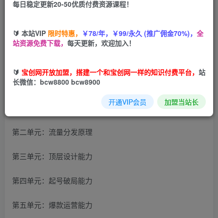
每日稳定更新20-50优质付费资源课程！
您当前未登录！建议登陆后购买，可保存购买订单
🔰 本站VIP
限时特惠，
￥78/年，￥99/永久 (推广佣金70%)，
全
站资源免费下载，
每天更新，欢迎加入！
诸葛老王-抖音电商操盘手必修课：顶层设计，​起号破局，爆
款运营，数据分析
🔰
宝创网开放加盟，搭建一个和宝创网一样的知识付费平台，
站
长微信：bcw8800 bcw8900
操盘手四大核心能力，20节实操课
开通VIP会员
加盟当站长
第一单元：引言
第二单元：流量分发原理
第三单元：顶层设计能力
第四单元：起号破局能力
第五单元：爆款运营能力