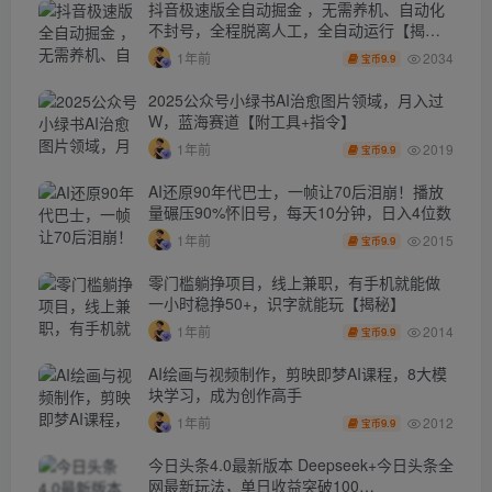
抖音极速版全自动掘金 ，无需养机、自动化
不封号，全程脱离人工，全自动运行【揭
秘】
2034
1年前
9.9
宝币
2025公众号小绿书AI治愈图片领域，月入过
W，蓝海赛道【附工具+指令】
2019
1年前
9.9
宝币
AI还原90年代巴士，一帧让70后泪崩！播放
量碾压90%怀旧号，每天10分钟，日入4位数
2015
1年前
9.9
宝币
零门槛躺挣项目，线上兼职，有手机就能做
一小时稳挣50+，识字就能玩【揭秘】
2014
1年前
9.9
宝币
AI绘画与视频制作，剪映即梦AI课程，8大模
块学习，成为创作高手
2012
1年前
9.9
宝币
今日头条4.0最新版本 Deepseek+今日头条全
网最新玩法，单日收益突破100…