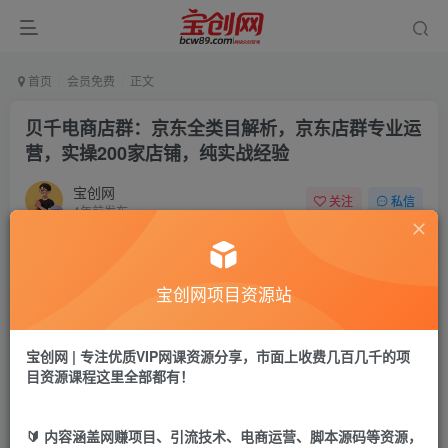
首页
会员免费
正文
贝千电商店群：京东全类目解析，京东店群专业运
营，实操200家店铺，纯实战经验
宝创网
关注
私信
4年前发布
54
14
付费资源
宝创网项目资源站
贝千电商店群：京东全类目解析，京东店群专业运营，实操200家店铺，纯实战经验
此内容为付费资源，请付费后查看
9.9
宝创网 | 专注优质VIP网课资源分享，市面上收费几百几千的项
19.9
宝币
宝币
目资源课程这里全部都有！
免费
免费
年卡会员
永久会员
🔰 内容涵盖网赚项目、引流技术、电商运营、脚本源码等资源，
立即购买