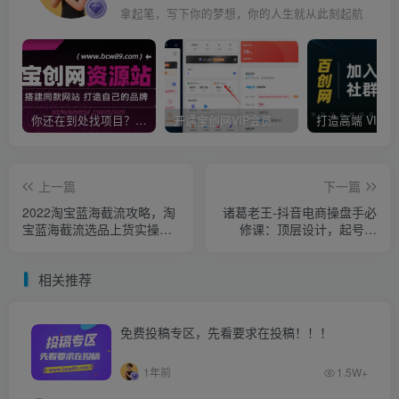
拿起笔，写下你的梦想，你的人生就从此刻起航
你还在到处找项目？还在当韭菜？我靠卖项目一个月收入5万+，曾经我也是个失败者。
开通宝创网VIP会员，尊享全站资源免费下载，享70%的推广提成！！【限时五折优惠】
上一篇
下一篇
2022淘宝蓝海截流攻略，淘
诸葛老王-抖音电商操盘手必
宝蓝海截流选品上货实操讲
修课：顶层设计，​起号破
解
局，爆款运营，数据分析
相关推荐
免费投稿专区，先看要求在投稿！！！
1年前
1.5W+