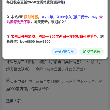
每日稳定更新20-50优质付费资源课程！
您当前未登录！建议登陆后购买，可保存购买订单
🔰 本站VIP
限时特惠，
￥78/年，￥99/永久 (推广佣金70%)，
全
站资源免费下载，
每天更新，欢迎加入！
课程介绍：
课程由半个许仙，做JD4年时间，目前在运营店铺数量200家
🔰
宝创网开放加盟，搭建一个和宝创网一样的知识付费平台，
站
长微信：bcw8800 bcw8900
左右，积累多年的实战经验，新手老手均适合，最新技术和
方法能让店铺起飞，更能让店铺避坑减少风险。
开通VIP会员
加盟当站长
课程分为三个阶段：初阶（了解类目具体信息）、进阶（了
解类目优缺点）、高阶（决定是否选择此类运营）
适用人群：