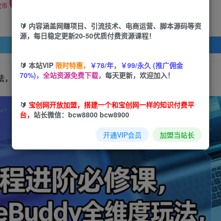
宝币
🔰 内容涵盖网赚项目、引流技术、电商运营、脚本源码等资
源，每日稳定更新20-50优质付费资源课程！
登录查看
🔰 本站VIP
限时特惠，
￥78/年，￥99/永久 (推广佣金
70%)，
全站资源免费下载，
每天更新，欢迎加入！
度玩法，从基础实操到企业级技能架构搭建一站式精通
🔰
宝创网开放加盟，搭建一个和宝创网一样的知识付费平
台，
站长微信：bcw8800 bcw8900
开通VIP会员
加盟当站长