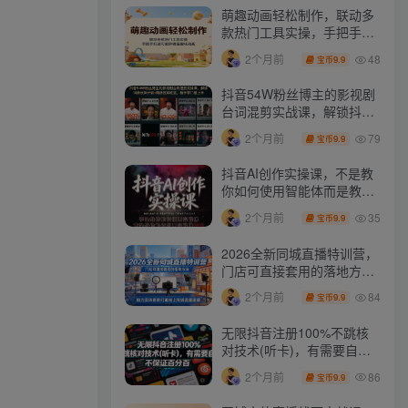
萌趣动画轻松制作，联动多
款热门工具实操，手把手打
造可爱胖橘猫趣味动画
48
2个月前
9.9
宝币
抖音54W粉丝博主的影视剧
台词混剪实战课，解锁抖音
伙伴计划+精选独家收益，
79
2个月前
9.9
宝币
新手零门槛上手
抖音AI创作实操课，不是教
你如何使用智能体而是教你
如何利用智能体变现(更新5
35
2个月前
9.9
宝币
月)
2026全新同城直播特训营，
门店可直接套用的落地方
法，助力实体商家打通线上
84
2个月前
9.9
宝币
同城流量渠道
无限抖音注册100%不跳核
对技术(听卡)，有需要自
测，不保证百分百
86
2个月前
9.9
宝币