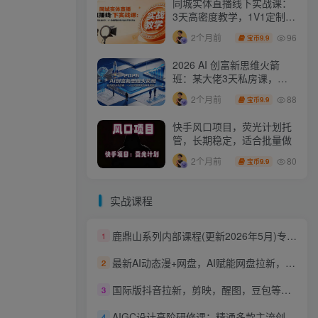
同城实体直播线下实战课：
3天高密度教学，1V1定制货
盘话术快速实现同城爆店
96
2个月前
9.9
宝币
2026 AI 创富新思维火箭
班：某大佬3天私房课，一
人公司实体获客商机洞察
88
2个月前
9.9
宝币
快手风口项目，荧光计划托
管，长期稳定，适合批量做
80
2个月前
9.9
宝币
实战课程
鹿鼎山系列内部课程(更新2026年5月)专注缠论教学，行情分析、学习答疑、机会提示、实操讲解
1
最新AI动态漫+网盘，AI赋能网盘拉新，几秒一条拉爆收益
2
国际版抖音拉新，剪映，醒图，豆包等多玩法教程，长期可做的项目，轻松日入四位数，深度揭秘玩法，干就完了
3
AIGC设计高阶研修课：精通多款主流创作工具，从出图建模到模型训练全面进阶
4