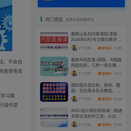
热门项目
免费分享网赚资讯
鹿鼎山系列内部课程(更新
2026年5月)专注缠论教学，
行情分析、学习答疑、机会
85
2个月前
9.9
宝币
提示、实操讲解
最新AI动态漫+网盘，AI赋能
法、不会自
网盘拉新，几秒一条拉爆收
益
失败等各类
70
2个月前
9.9
宝币
国际版抖音拉新，剪映，醒
图，豆包等多玩法教程，长
整学习路
期可做的项目，轻松日入四
36
2个月前
9.9
宝币
位数，深度揭秘玩法，干就
行操作逻
完了
AIGC设计高阶研修课：精通
多款主流创作工具，从出图
建模到模型训练全面进阶
82
2个月前
9.9
宝币