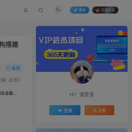
发布
开通会员
架构搭建
私信
58
51
AI智能编程进阶必修课，系统学习CodeBuddy全维度玩法，从基础实操到企业级技能架构搭建一站式精通
Hi！请登录
登录
注册