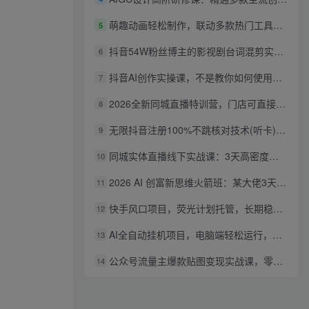
萌趣动画轻松制作，联动多款热门工具实操，手把手打造可爱胖橘猫趣味动画
5
抖音54W粉丝博主的影视剧台词混剪实战课，解锁抖音伙伴计划+精选独家收益，新手零门槛上手
6
抖音AI创作实操课，不是教你如何使用智能体而是教你如何利用智能体变现(更新5月)
7
2026全新同城直播特训营，门店可直接套用的落地方法，助力实体商家打通线上同城流量渠道
8
无限抖音注册100%不跳核对技术(听卡)，有需要自测，不保证百分百
9
同城实体直播线下实战课：3天高密度教学，1V1定制货盘话术快速实现同城爆店
10
2026 AI 创富新思维火箭班：某大佬3天私房课，一人公司实体获客商机洞察
11
快手风口项目，荧光计划托管，长期稳定，适合批量做
12
AI全自动挂机项目，电脑端轻松运行，稳定日入500+，零门槛上手
13
公众号流量主爆款贴图变现实战课，零基础AI一键出图，轻松日入100+稳定收益
14