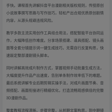
手快。课程首先讲解抖音平台漫剧相关版权规则，传授原创
小说故事撰写思路与写作技巧，轻松产出合规优质原创剧情
内容，从源头规避违规风险。
教学多款主流实用创作工具组合用法，搭配智能平台协同运
作，大幅降低创作难度。分享场景搭建、道具搭配、镜头画
面等全套分镜提示词一键生成技巧，无需自行反复构思，快
速敲定整部漫剧镜头脚本。
同时讲解高效成片制作方式，掌握视频手动批量生成方法，
大幅度提升作品产出速度，告别单条制作效率低下的难题。
最后系统讲解专业后期剪辑实操手法，对成片画面节奏、音
频搭配、画面衔接进行精细优化，打造流畅观感俱佳的完整
3D漫剧作品。
整套教程流程清晰、步骤完整，从前期文案构思，到中期镜