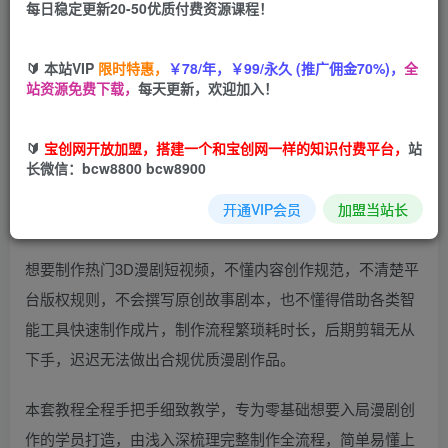
期剪辑，轻松入局流量赛道创作变现
每日稳定更新20-50优质付费资源课程！
🔰 本站VIP
限时特惠，
￥78/年，￥99/永久 (推广佣金70%)，
全
站资源免费下载，
每天更新，欢迎加入！
🔰
宝创网开放加盟，搭建一个和宝创网一样的知识付费平台，
站
长微信：bcw8800 bcw8900
开通VIP会员
加盟当站长
想要制作热门3D漫剧短视频，不懂内容创作规范，不清楚平
台版权规则，不会撰写原创故事剧本，也不懂得借助各类智
能工具快速制作成片，制作流程繁琐耗时长，后期剪辑无从
下手，迟迟无法做出合规优质漫剧作品。
本套教程全程手把手细致教学，专为零基础想要入局漫剧创
作的学员打造，由浅入深梳理完整制作全流程，简单易懂上