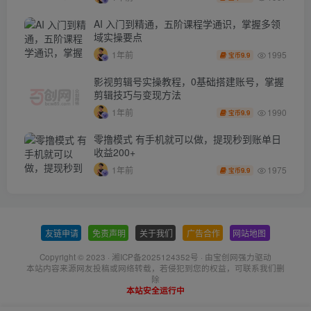
AI 入门到精通，五阶课程学通识，掌握多领
域实操要点
1995
1年前
9.9
宝币
影视剪辑号实操教程，0基础搭建账号，掌握
剪辑技巧与变现方法
1990
1年前
9.9
宝币
零撸模式 有手机就可以做，提现秒到账单日
收益200+
1975
1年前
9.9
宝币
友链申请
-
免责声明
-
关于我们
-
广告合作
-
网站地图
Copyright © 2023 ·
湘ICP备2025124352号
· 由
宝创网
强力驱动
本站内容来源网友投稿或网络转载，若侵犯到您的权益，可联系我们删
除
本站安全运行中