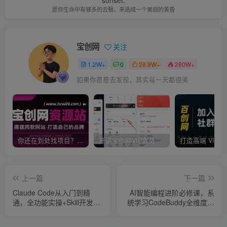
愿你生命中有够多的云翳，来造成一个美丽的黄昏
宝创网
关注
1.2W+
0
28.9W+
280W+
如果你愿意去发现，其实每一天都很美
你还在到处找项目？还在当韭菜？我靠卖项目一个月收入5万+，曾经我也是个失败者。
开通宝创网VIP会员，尊享全站资源免费下载，享70%的推广提成！！【限时五折优惠】
上一篇
下一篇
Claude Code从入门到精
AI智能编程进阶必修课，系
通，全功能实操+Skill开发
统学习CodeBuddy全维度玩
+企业级插件实战，零基础可
法，从基础实操到企业级技
学，吃透智能编程全能力
能架构搭建一站式精通