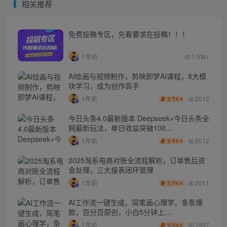
相关推荐
免费投稿专区，先看要求在投稿！！！
1年前
1.5W+
AI绘画与视频制作，剪映即梦AI课程，8大模
块学习，成为创作高手
2012
1年前
9.9
宝币
今日头条4.0最新版本 Deepseek+今日头条全
网最新玩法，单日收益突破100…
2012
1年前
9.9
宝币
2025淘系电商对账全流程解析，订单售后资
金处理，三大报表闭环管理
2011
1年前
9.9
宝币
AI工作流一键生成，简笔画心理学，条条爆
款，百分百原创，小白5分钟上…
1997
1年前
9.9
宝币