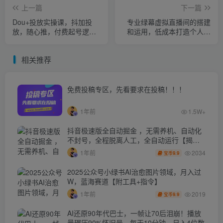
上一篇
下一篇
Dou+投放实操课，抖加投
专业绿幕虚拟直播间的搭建
放，随心推，付费起号逻
和运用，低成本打造个人直
辑，打破低播放转化
播间（详细视频实操）
相关推荐
免费投稿专区，先看要求在投稿！！！
1年前
1.5W+
抖音极速版全自动掘金 ，无需养机、自动化
不封号，全程脱离人工，全自动运行【揭
秘】
2034
1年前
9.9
宝币
2025公众号小绿书AI治愈图片领域，月入过
W，蓝海赛道【附工具+指令】
2019
1年前
9.9
宝币
AI还原90年代巴士，一帧让70后泪崩！播放
量碾压90%怀旧号，每天10分钟，日入4位数