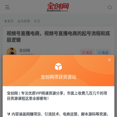
首页
会员免费
正文
视频号直播电商，视频号直播电商的起号流程和底
层逻辑
宝创网
关注
私信
4年前发布
52
13
付费资源
宝创网项目资源站
视频号直播电商，视频号直播电商的起号流程和底层逻辑
此内容为付费资源，请付费后查看
9.9
宝创网 | 专注优质VIP网课资源分享，市面上收费几百几千的项
19.9
宝币
宝币
目资源课程这里全部都有！
免费
免费
年卡会员
永久会员
🔰 内容涵盖网赚项目、引流技术、电商运营、脚本源码等资源，
立即购买