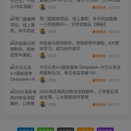
2015
1年前
9.9
宝币
零门槛躺挣项目，线上兼职，有手机就能做
一小时稳挣50+，识字就能玩【揭秘】
2014
1年前
9.9
宝币
AI绘画与视频制作，剪映即梦AI课程，8大模
块学习，成为创作高手
2012
1年前
9.9
宝币
今日头条4.0最新版本 Deepseek+今日头条全
网最新玩法，单日收益突破100…
2012
1年前
9.9
宝币
2025淘系电商对账全流程解析，订单售后资
金处理，三大报表闭环管理
2011
1年前
9.9
宝币
友链申请
-
免责声明
-
关于我们
-
广告合作
-
网站地图