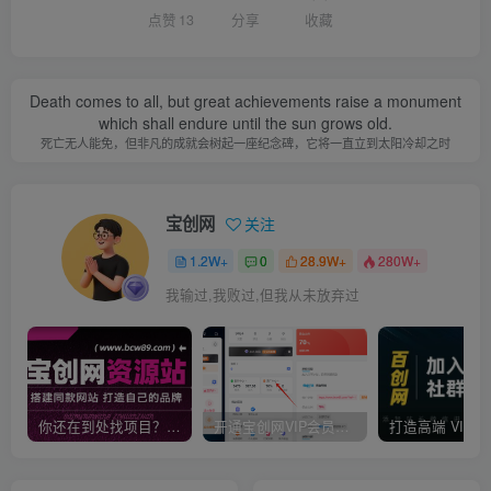
点赞
13
分享
收藏
Death comes to all, but great achievements raise a monument
which shall endure until the sun grows old.
死亡无人能免，但非凡的成就会树起一座纪念碑，它将一直立到太阳冷却之时
宝创网
关注
1.2W+
0
28.9W+
280W+
我输过,我败过,但我从未放弃过
你还在到处找项目？还在当韭菜？我靠卖项目一个月收入5万+，曾经我也是个失败者。
开通宝创网VIP会员，尊享全站资源免费下载，享70%的推广提成！！【限时五折优惠】