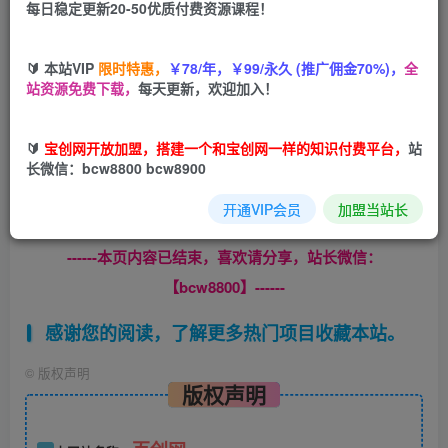
每日稳定更新20-50优质付费资源课程！
您当前未登录！建议登陆后购买，可保存购买订单
🔰 本站VIP
限时特惠，
￥78/年，￥99/永久 (推广佣金70%)，
全
站资源免费下载，
每天更新，欢迎加入！
课程目录：
🔰
宝创网开放加盟，搭建一个和宝创网一样的知识付费平台，
站
视频号直播电商的起号流程和底层逻辑.mp4
长微信：bcw8800 bcw8900
微信视频课VIP课.mp4
开通VIP会员
加盟当站长
------本页内容已结束，喜欢请分享，站长微信：
【bcw8800】------
感谢您的阅读，了解更多热门项目收藏本站。
©
版权声明
版权声明