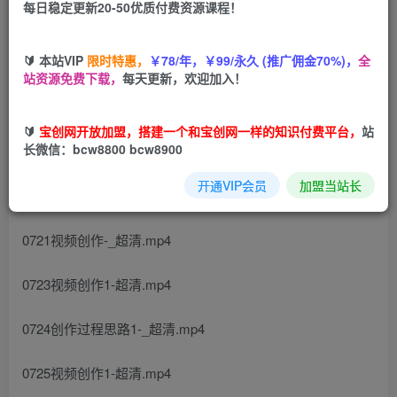
每日稳定更新20-50优质付费资源课程！
您当前未登录！建议登陆后购买，可保存购买订单
🔰 本站VIP
限时特惠，
￥78/年，￥99/永久 (推广佣金70%)，
全
站资源免费下载，
每天更新，欢迎加入！
🔰
宝创网开放加盟，搭建一个和宝创网一样的知识付费平台，
站
长微信：bcw8800 bcw8900
课程目录：
开通VIP会员
加盟当站长
0718做视频流程思路-_超清.mp4
0721视频创作-_超清.mp4
0723视频创作1-超清.mp4
0724创作过程思路1-_超清.mp4
0725视频创作1-超清.mp4