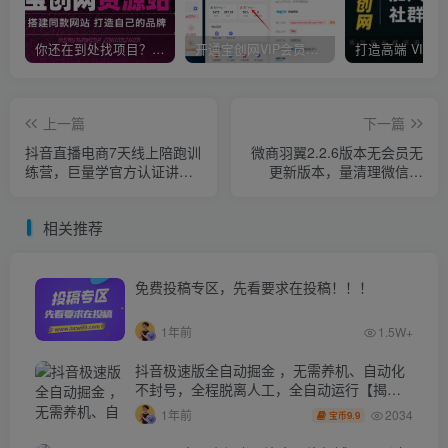
你还在到处找项目？还在当韭菜？我靠卖项目一个月收入5万+，曾经我也是个失败者。
开通宝创网VIP会员，尊享全站资源免费下载，享70%的推广提成！！【限时五折优惠】
上一篇
下一篇
抖音直播电商7天线上陪跑训
微商羽翼2.2.6版本无会员无
练营，巨量学官方认证讲师
更新版本，量清理微信群
团带你玩转直播带货
聊、未读消息、拷贝朋友等
相关推荐
免费投稿专区，先看要求在投稿！！！
1年前
1.5W+
抖音极速版全自动掘金 ，无需养机、自动化
不封号，全程脱离人工，全自动运行【揭
秘】
2034
1年前
9.9
宝币