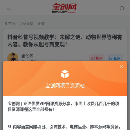
首页
会员免费
正文
抖音科普号视频教学：未解之谜、动物世界等稀有
内容，教你从起号到变现！
宝创网
关注
私信
4年前发布
63
13
付费资源
宝创网项目资源站
抖音科普号视频教学：未解之谜、动物世界等稀有内容，教你从起号到变现！
此内容为付费资源，请付费后查看
9.9
宝创网 | 专注优质VIP网课资源分享，市面上收费几百几千的项
19.9
宝币
宝币
目资源课程这里全部都有！
免费
免费
年卡会员
永久会员
🔰 内容涵盖网赚项目、引流技术、电商运营、脚本源码等资源，
立即购买