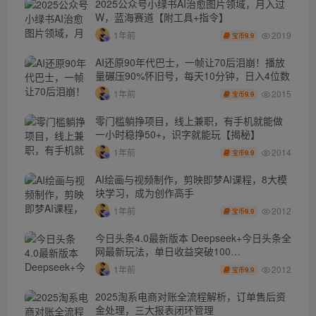
2025公众号小绿书AI治愈图片领域，月入过
W，蓝海赛道【附工具+指令】
2019
1年前
9.9
宝币
AI还原90年代巴士，一帧让70后泪崩！播放
量碾压90%怀旧号，每天10分钟，日入4位数
2015
1年前
9.9
宝币
零门槛躺挣项目，线上兼职，有手机就能做
一小时稳挣50+，识字就能玩【揭秘】
2014
1年前
9.9
宝币
AI绘画与视频制作，剪映即梦AI课程，8大模
块学习，成为创作高手
2012
1年前
9.9
宝币
今日头条4.0最新版本 Deepseek+今日头条全
网最新玩法，单日收益突破100…
2012
1年前
9.9
宝币
2025淘系电商对账全流程解析，订单售后资
金处理，三大报表闭环管理