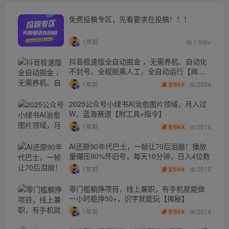
免费投稿专区，先看要求在投稿！！！
1年前
1.5W+
抖音极速版全自动掘金 ，无需养机、自动化
不封号，全程脱离人工，全自动运行【揭
秘】
2034
1年前
9.9
宝币
2025公众号小绿书AI治愈图片领域，月入过
W，蓝海赛道【附工具+指令】
2019
1年前
9.9
宝币
AI还原90年代巴士，一帧让70后泪崩！播放
量碾压90%怀旧号，每天10分钟，日入4位数
2015
1年前
9.9
宝币
零门槛躺挣项目，线上兼职，有手机就能做
一小时稳挣50+，识字就能玩【揭秘】
2014
1年前
9.9
宝币