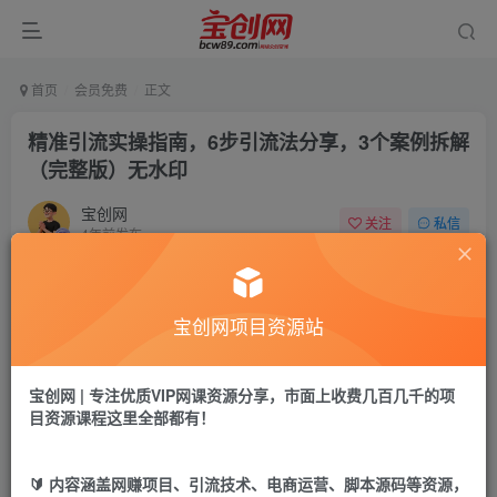
首页
会员免费
正文
精准引流实操指南，6步引流法分享，3个案例拆解
（完整版）无水印
宝创网
关注
私信
4年前发布
60
10
付费资源
宝创网项目资源站
精准引流实操指南，6步引流法分享，3个案例拆解（完整版）无水印
此内容为付费资源，请付费后查看
9.9
宝创网 | 专注优质VIP网课资源分享，市面上收费几百几千的项
19.9
宝币
宝币
目资源课程这里全部都有！
免费
免费
年卡会员
永久会员
🔰 内容涵盖网赚项目、引流技术、电商运营、脚本源码等资源，
立即购买