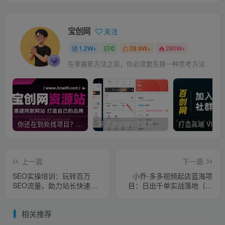
宝创网
关注
1.2W+
0
28.9W+
280W+
在掌握新方法之前，你必须要先换一种思考方法
你还在到处找项目？还在当韭菜？我靠卖项目一个月收入5万+，曾经我也是个失败者。
开通宝创网VIP会员，尊享全站资源免费下载，享70%的推广提成！！【限时五折优惠】
上一篇
下一篇
SEO实操培训：玩转百万
小乔-多多视频起店蓝海项
SEO流量，助力站长快速提
目：日出千单实战落地（价
升流量（搜外三木大神分享
值299元）
课）
相关推荐