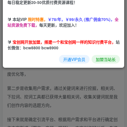
每日稳定更新20-50优质付费资源课程！
您当前未登录！建议登陆后购买，可保存购买订单
🔰 本站VIP
限时特惠，
￥78/年，￥99/永久 (推广佣金70%)，
全
站资源免费下载，
每天更新，欢迎加入！
🔰
宝创网开放加盟，搭建一个和宝创网一样的知识付费平台，
站
长微信：bcw8800 bcw8900
想要获得精准粉丝，首先需要进行数据的分析，今天采用的
是抖音平台的一款工具，可以分析趋势、相关需求、人群画
开通VIP会员
加盟当站长
像等，特别对于做抖音平台价值巨大，还可以指导账号垂直
度优化等，
第二步是收集用户需求，通过关键词来进行挖掘，相关词、
下拉词、挖词工具都已获得大量相关词，收集关键词就是我
们创作内容的选题方向，
接下来就是确定引流平台、根据用户需求和平台进行确定创