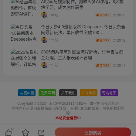
AI绘画与视频制作，剪映即梦AI课程，8大模
块学习，成为创作高手
2012
1年前
9.9
宝币
今日头条4.0最新版本 Deepseek+今日头条全
网最新玩法，单日收益突破100…
2012
1年前
9.9
宝币
2025淘系电商对账全流程解析，订单售后资
金处理，三大报表闭环管理
2011
1年前
9.9
宝币
友链申请
-
免责声明
-
关于我们
-
广告合作
-
网站地图
Copyright © 2023 ·
湘ICP备2025124352号
· 由
宝创网
强力驱动
本站内容来源网友投稿或网络转载，若侵犯到您的权益，可联系我们删
除
本站安全运行中
10
立即购买