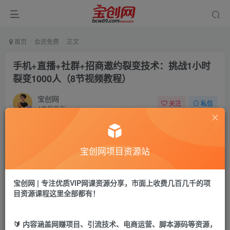
首页
会员免费
正文
手机+直播+社群+招商邀约裂变技术：挑战1小时
裂变1000人（8节视频教程）
宝创网
关注
私信
4年前发布
41
7
付费资源
宝创网项目资源站
手机+直播+社群+招商邀约裂变技术：挑战1小时裂变1000人（8节视频教程）
此内容为付费资源，请付费后查看
9.9
宝创网 | 专注优质VIP网课资源分享，市面上收费几百几千的项
19.9
宝币
宝币
目资源课程这里全部都有！
免费
免费
年卡会员
永久会员
🔰 内容涵盖网赚项目、引流技术、电商运营、脚本源码等资源，
立即购买