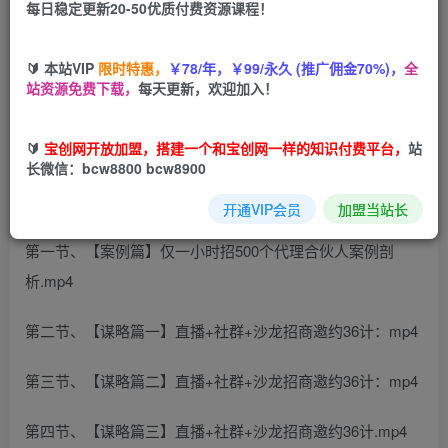
每日稳定更新20-50优质付费资源课程！
您当前未登录！建议登陆后购买，可保存购买订单
🔰 本站VIP
限时特惠，
￥78/年，￥99/永久 (推广佣金70%)，
全
站资源免费下载，
每天更新，欢迎加入！
🔰
宝创网开放加盟，搭建一个和宝创网一样的知识付费平台，
站
长微信：bcw8800 bcw8900
6天训练班:教你用手机+直播+社群+招商邀约裂变1000人；1
小时邀约裂变代理1000人案例分析。
开通VIP会员
加盟当站长
第一节、【案例篇】仅一小时招500个代理合伙人案例剖
析.mp4
第二节、【谋略篇一】直播+社群+沙龙招商邀约36计：mp4
第三节、【谋略篇二】直播+社群+沙龙招商邀约36计：mp4
第四节、【谋略篇三】直播+社群+沙龙招商邀约36计.mp4