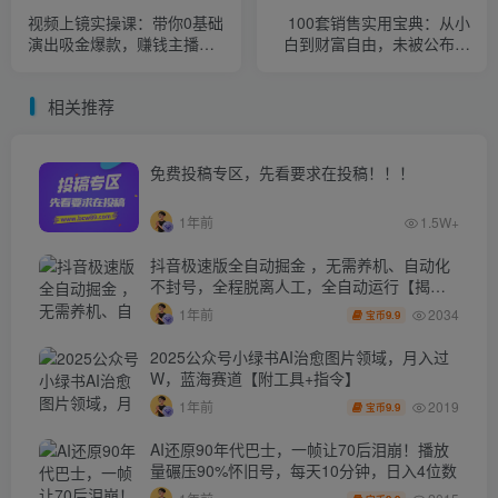
视频上镜实操课：带你0基础
100套销售实用宝典：从小
演出吸金爆款，赚钱主播如
白到财富自由，未被公布的
何月入10W+
爆单秘密！
相关推荐
免费投稿专区，先看要求在投稿！！！
1年前
1.5W+
抖音极速版全自动掘金 ，无需养机、自动化
不封号，全程脱离人工，全自动运行【揭
秘】
2034
1年前
9.9
宝币
2025公众号小绿书AI治愈图片领域，月入过
W，蓝海赛道【附工具+指令】
2019
1年前
9.9
宝币
AI还原90年代巴士，一帧让70后泪崩！播放
量碾压90%怀旧号，每天10分钟，日入4位数