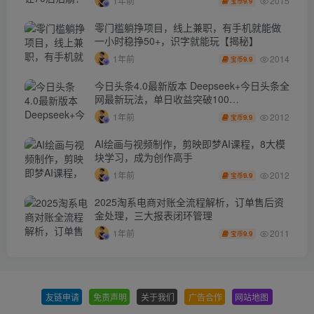
2015
1年前
9.9
宝币
零门槛躺挣项目，线上兼职，有手机就能做
一小时稳挣50+，识字就能玩【揭秘】
2014
1年前
9.9
宝币
今日头条4.0最新版本 Deepseek+今日头条全
网最新玩法，单日收益突破100…
2012
1年前
9.9
宝币
AI绘画与视频制作，剪映即梦AI课程，8大模
块学习，成为创作高手
2012
1年前
9.9
宝币
2025淘系电商对账全流程解析，订单售后资
金处理，三大报表闭环管理
2011
1年前
9.9
宝币
友链申请
-
免责声明
-
关于我们
-
广告合作
-
网站地图