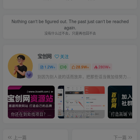
Nothing can't be figured out. The past just can't be reached
again.
没有什么过不去，只是再也回不去
宝创网
关注
1.2W+
0
28.9W+
280W+
别因为别人说的话而放弃，把那些话当做加倍努力的动力
你还在到处找项目？还在当韭菜？我靠卖项目一个月收入5万+，曾经我也是个失败者。
开通宝创网VIP会员，尊享全站资源免费下载，享70%的推广提成！！【限时五折优惠】
上一篇
下一篇