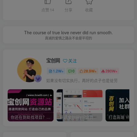
点赞
14
分享
收藏
The course of true love never did run smooth.
真诚的爱情之路永不会是平坦的
宝创网
关注
1.2W+
0
28.9W+
280W+
如果没有切实执行，再好的点子也是徒劳
你还在到处找项目？还在当韭菜？我靠卖项目一个月收入5万+，曾经我也是个失败者。
开通宝创网VIP会员，尊享全站资源免费下载，享70%的推广提成！！【限时五折优惠】