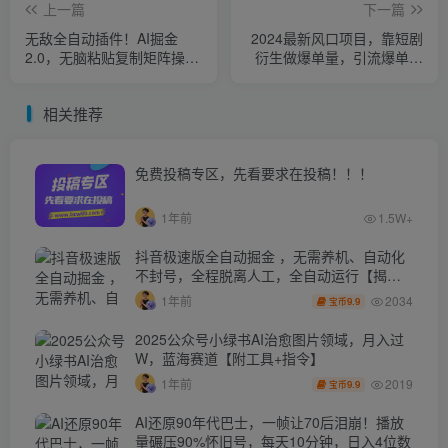
上一篇
下一篇
无敌全自动插件！AI掘金
2024最新风口项目，靠短剧
2.0，无脑粘贴复制矩阵操
衍生做爆单量，引流爆单轻
作，月入3W+
松日赚2000+
相关推荐
免费投稿专区，先看要求在投稿！！！
1年前
1.5W+
抖音极速版全自动掘金 ，无需养机、自动化
不封号，全程脱离人工，全自动运行【揭
秘】
2034
1年前
9.9
宝币
2025公众号小绿书AI治愈图片领域，月入过
W，蓝海赛道【附工具+指令】
2019
1年前
9.9
宝币
AI还原90年代巴士，一帧让70后泪崩！播放
量碾压90%怀旧号，每天10分钟，日入4位数