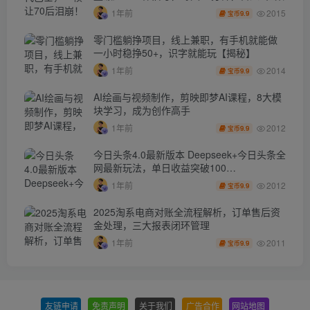
2015
1年前
9.9
宝币
零门槛躺挣项目，线上兼职，有手机就能做
一小时稳挣50+，识字就能玩【揭秘】
2014
1年前
9.9
宝币
AI绘画与视频制作，剪映即梦AI课程，8大模
块学习，成为创作高手
2012
1年前
9.9
宝币
今日头条4.0最新版本 Deepseek+今日头条全
网最新玩法，单日收益突破100…
2012
1年前
9.9
宝币
2025淘系电商对账全流程解析，订单售后资
金处理，三大报表闭环管理
2011
1年前
9.9
宝币
友链申请
-
免责声明
-
关于我们
-
广告合作
-
网站地图