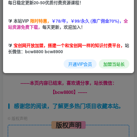
每日稳定更新20-50优质付费资源课程！
您当前未登录！建议登陆后购买，可保存购买订单
🔰 本站VIP
限时特惠，
￥78/年，￥99/永久 (推广佣金70%)，
全
站资源免费下载，
每天更新，欢迎加入！
🔰
宝创网开放加盟，搭建一个和宝创网一样的知识付费平台，
站
长微信：bcw8800 bcw8900
一分钱的赚钱通道给你们找到了
开通VIP会员
加盟当站长
移动联通电信都可以
------本页内容已结束，喜欢请分享，站长微信：
【bcw8800】------
感谢您的阅读，了解更多热门项目收藏本站。
©
版权声明
版权声明