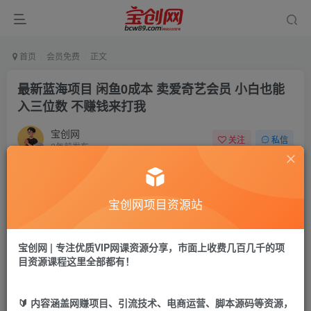
首页
会员免费
正文
最新蓝海项目 闲鱼0成本 卖爱奇艺会员 小白也能
入三位数 不赚钱来打我
宝创网
关注
私信
2年前发布
58
14
付费资源
宝创网项目资源站
最新蓝海项目 闲鱼0成本 卖爱奇艺会员 小白也能入三位数 不赚钱来打我
此内容为付费资源，请付费后查看
9.9
宝创网 | 专注优质VIP网课资源分享，市面上收费几百几千的项
19.9
宝币
宝币
目资源课程这里全部都有！
免费
免费
年卡会员
永久会员
🔰 内容涵盖网赚项目、引流技术、电商运营、脚本源码等资源，
立即购买