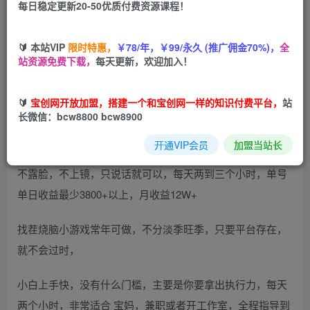
每日稳定更新20-50优质付费资源课程！
您当前未登录！建议登陆后购买，可保存购买订单
🔰 本站VIP
限时特惠，
￥78/年，￥99/永久 (推广佣金70%)，
全
站资源免费下载，
每天更新，欢迎加入！
🔰
宝创网开放加盟，搭建一个和宝创网一样的知识付费平台，
站
长微信：bcw8800 bcw8900
4月最爆火项目高手是怎么赚钱的，一天收益3800+ 这是穷人
翻盘的一个项目，非常稳定，小白当天上手。
开通VIP会员
加盟当站长
不露脸，不上镜，只说话就可以，每天两到三个小时，单号
单日收益最少3800+以上，月收益12W+
找茬烧脑小游戏常年可做，不分淡季旺季，只要平台存在，
就不会过时，
小白上手快，没有什么门槛，主要是你要拿出执行力，每天
两个小时，非常适合 宝妈，兼职或者开工作室，全程指导到