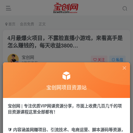
首页
会员免费
正文
4月最爆火项目，不露脸直播小游戏，来看高手是
怎么赚钱的，每天收益3800…
宝创网
关注
私信
2年前发布
40
12
付费资源
宝创网项目资源站
4月最爆火项目，不露脸直播小游戏，来看高手是怎么赚钱的，每天收益3800…
此内容为付费资源，请付费后查看
9.9
宝创网 | 专注优质VIP网课资源分享，市面上收费几百几千的项
19.9
宝币
宝币
目资源课程这里全部都有！
免费
免费
年卡会员
永久会员
🔰 内容涵盖网赚项目、引流技术、电商运营、脚本源码等资源，
立即购买