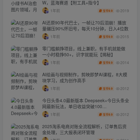
W，蓝海赛道【附工具+指令】
2019
1年前
9.9
宝币
AI还原90年代巴士，一帧让70后泪崩！播放
量碾压90%怀旧号，每天10分钟，日入4位数
2015
1年前
9.9
宝币
零门槛躺挣项目，线上兼职，有手机就能做
一小时稳挣50+，识字就能玩【揭秘】
2014
1年前
9.9
宝币
AI绘画与视频制作，剪映即梦AI课程，8大模
块学习，成为创作高手
2012
1年前
9.9
宝币
今日头条4.0最新版本 Deepseek+今日头条全
网最新玩法，单日收益突破100…
2012
1年前
9.9
宝币
2025淘系电商对账全流程解析，订单售后资
金处理，三大报表闭环管理