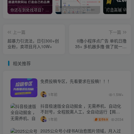
你还在到处找项目？还在当韭菜？我靠卖项目一个月收入5万+，曾经我也是个失败者。
开通宝创网VIP会员，尊享全站资源免费下载，享70%的推广提成！！【限时五折优惠】
上一篇
下一篇
超暴力引流法，日引300+创
0撸小程序点广告 单机日撸
业粉，卖项目月入10W+
35+ 多机器多撸 做了就一定
有
相关推荐
免费投稿专区，先看要求在投稿！！！
1年前
1.5W+
抖音极速版全自动掘金 ，无需养机、自动化
不封号，全程脱离人工，全自动运行【揭
秘】
2034
1年前
9.9
宝币
2025公众号小绿书AI治愈图片领域，月入过