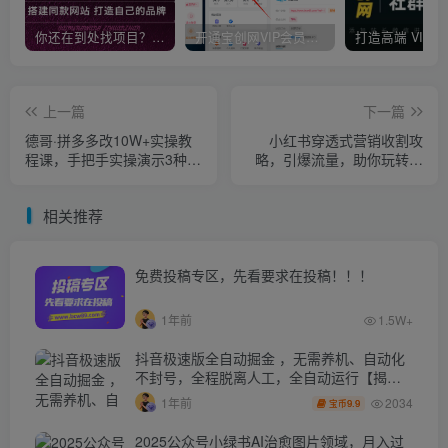
你还在到处找项目？还在当韭菜？我靠卖项目一个月收入5万+，曾经我也是个失败者。
开通宝创网VIP会员，尊享全站资源免费下载，享70%的推广提成！！【限时五折优惠】
上一篇
下一篇
德哥·拼多多改10W+实操教
小红书穿透式营销收割攻
程课，手把手实操演示3种方
略，引爆流量，助你玩转小
法
红书
相关推荐
免费投稿专区，先看要求在投稿！！！
1年前
1.5W+
抖音极速版全自动掘金 ，无需养机、自动化
不封号，全程脱离人工，全自动运行【揭
秘】
2034
1年前
9.9
宝币
2025公众号小绿书AI治愈图片领域，月入过