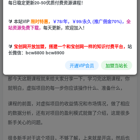
每日稳定更新20-50优质付费资源课程！
您当前未登录！建议登陆后购买，可保存购买订单
🔰 本站VIP
限时特惠，
￥78/年，￥99/永久 (推广佣金70%)，
全
站资源免费下载，
每天更新，欢迎加入！
🔰
宝创网开放加盟，搭建一个和宝创网一样的知识付费平台，
站
长微信：bcw8800 bcw8900
最近很多伙伴刚了解到虚拟项目，对于这个项目还不是很熟
悉，不知道这个项目具体怎么来操作，步骤是什么样，
开通VIP会员
加盟当站长
那今天这期课程就来给大家分享一下，学习完这期课程，你
就明白，虚拟项目的每一步你应该操作什么、准备什么，
课程的前面，对虚拟项目的收益情况和市场情况，做了相应
的数据分析，还有对项目的盈利模式就做了介绍，这是很多
新手关心的问题。
很多新手对于这个项目，不够了解，上来就是开店，然后也