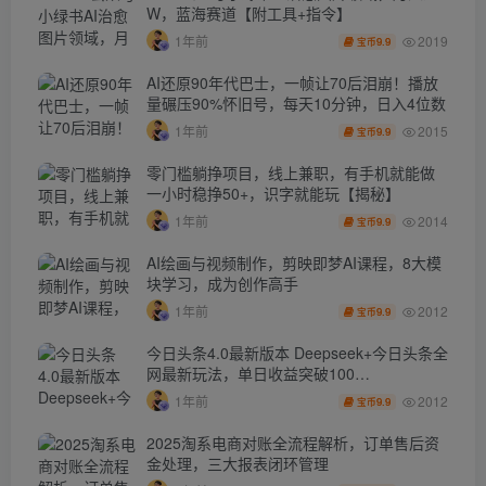
W，蓝海赛道【附工具+指令】
2019
1年前
9.9
宝币
AI还原90年代巴士，一帧让70后泪崩！播放
量碾压90%怀旧号，每天10分钟，日入4位数
2015
1年前
9.9
宝币
零门槛躺挣项目，线上兼职，有手机就能做
一小时稳挣50+，识字就能玩【揭秘】
2014
1年前
9.9
宝币
AI绘画与视频制作，剪映即梦AI课程，8大模
块学习，成为创作高手
2012
1年前
9.9
宝币
今日头条4.0最新版本 Deepseek+今日头条全
网最新玩法，单日收益突破100…
2012
1年前
9.9
宝币
2025淘系电商对账全流程解析，订单售后资
金处理，三大报表闭环管理