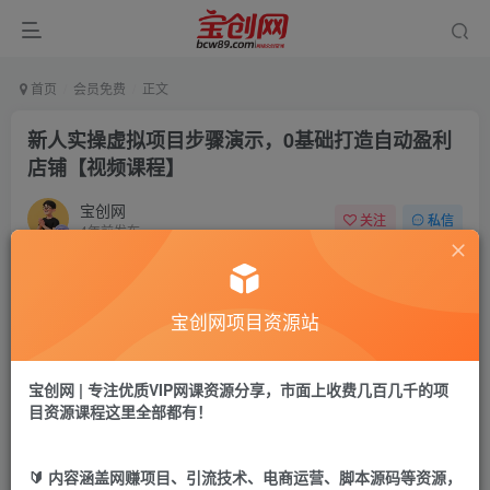
首页
会员免费
正文
新人实操虚拟项目步骤演示，0基础打造自动盈利
店铺【视频课程】
宝创网
关注
私信
4年前发布
41
10
付费资源
宝创网项目资源站
新人实操虚拟项目步骤演示，0基础打造自动盈利店铺【视频课程】
此内容为付费资源，请付费后查看
9.9
宝创网 | 专注优质VIP网课资源分享，市面上收费几百几千的项
19.9
宝币
宝币
目资源课程这里全部都有！
免费
免费
年卡会员
永久会员
🔰 内容涵盖网赚项目、引流技术、电商运营、脚本源码等资源，
立即购买