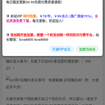
每日稳定更新20-50优质付费资源课程！
您当前未登录！建议登陆后购买，可保存购买订单
🔰 本站VIP
限时特惠，
￥78/年，￥99/永久 (推广佣金70%)，
全
站资源免费下载，
每天更新，欢迎加入！
🔰
宝创网开放加盟，搭建一个和宝创网一样的知识付费平台，
站
长微信：bcw8800 bcw8900
大家好，我是莫竹！今天给大家带来的干货教学，是抖音头
像号的详细干货！我将从如何起号、养号、挖掘素材、制作
开通VIP会员
加盟当站长
视频素材、发布内容、快速变现，带大家玩转抖音头像号|玩
赚抖音头像号！先看下抖音#头像话题的播放量！！300
亿！！
头像也是每个网民展示自己个性的方式，所以都以一直给予