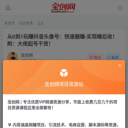
首页
会员免费
正文
从0到1玩赚抖音头像号：快速躺赚-实现睡后收！
附：大佬起号干货！
宝创网
关注
私信
4年前发布
58
8
付费资源
宝创网项目资源站
从0到1玩赚抖音头像号：快速躺赚-实现睡后收！附：大佬起号干货！
此内容为付费资源，请付费后查看
9.9
宝创网 | 专注优质VIP网课资源分享，市面上收费几百几千的项
19.9
宝币
宝币
目资源课程这里全部都有！
免费
免费
年卡会员
永久会员
🔰 内容涵盖网赚项目、引流技术、电商运营、脚本源码等资源，
立即购买