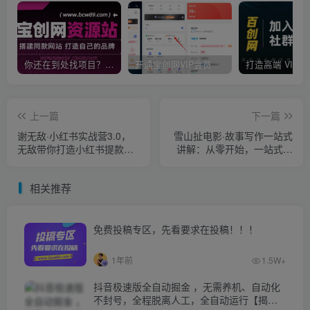
你还在到处找项目？还在当韭菜？我靠卖项目一个月收入5万+，曾经我也是个失败者。
开通宝创网VIP会员，尊享全站资源免费下载，享70%的推广提成！！【限时五折优惠】
上一篇
下一篇
谢无敌·小红书实战营3.0，
雪山扯电影·故事写作一站式
无敌带你打造小红书提款机
讲解：从零开始，一站式教
价值7999元
学（价值799）
相关推荐
免费投稿专区，先看要求在投稿！！！
1年前
1.5W+
抖音极速版全自动掘金 ，无需养机、自动化
不封号，全程脱离人工，全自动运行【揭