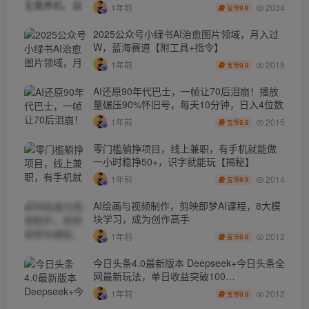
秘】
2034
1年前
9.9
宝币
2025公众号小绿书AI治愈图片领域，月入过
W，蓝海赛道【附工具+指令】
2019
1年前
9.9
宝币
AI还原90年代巴士，一帧让70后泪崩！播放
量碾压90%怀旧号，每天10分钟，日入4位数
2015
1年前
9.9
宝币
零门槛躺挣项目，线上兼职，有手机就能做
一小时稳挣50+，识字就能玩【揭秘】
2014
1年前
9.9
宝币
AI绘画与视频制作，剪映即梦AI课程，8大模
块学习，成为创作高手
2012
1年前
9.9
宝币
今日头条4.0最新版本 Deepseek+今日头条全
网最新玩法，单日收益突破100…
2012
1年前
9.9
宝币