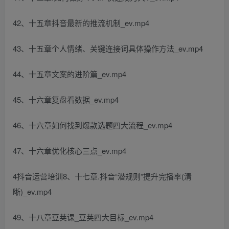
42、十五章抖音最新的推流机制_ev.mp4
43、十五章个人情绪、关键连接词具体操作方法_ev.mp4
44、十五章文案的进阶篇_ev.mp4
45、十六章复盘看数据_ev.mp4
46、十六章如何找到爆款选题四大流程_ev.mp4
47、十六章优化核心三点_ev.mp4
4抖音运营培训8、十七章.抖音“潜规则”提升完播率(清
晰)_ev.mp4
49、十八章豆荚课_豆荚四大目标_ev.mp4