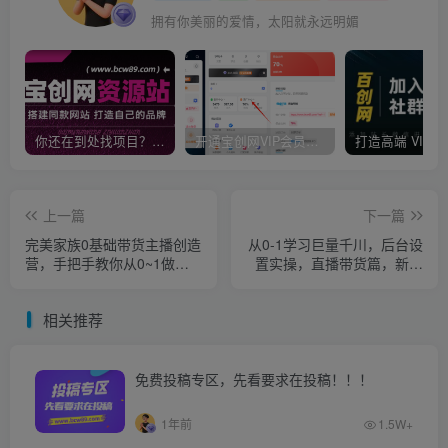
拥有你美丽的爱情，太阳就永远明媚
你还在到处找项目？还在当韭菜？我靠卖项目一个月收入5万+，曾经我也是个失败者。
开通宝创网VIP会员，尊享全站资源免费下载，享70%的推广提成！！【限时五折优惠】
上一篇
下一篇
完美家族0基础带货主播创造
从0-1学习巨量千川，后台设
营，​手把手教你从0~1做带
置实操，直播带货篇，新手
货主播
小白入门千川必听课
相关推荐
免费投稿专区，先看要求在投稿！！！
1年前
1.5W+