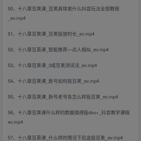
50、十八章豆荚课_豆荚具体是什么抖音玩法全部教程
_ev.mp4
51、十八章豆荚课_豆荚投放时长_ev.mp4
52、十八章豆英课_智能推荐—达人相似_ev.mp4
53、十八章豆荚课_3成豆荚测试法_ev.mp4
54、十八章豆荚课_新号如何投豆荚_ev.mp4
55、十八章豆荚课_新号老号各怎么样投豆荚_ev.mp4
56、十八章豆荚课什么样的数据值得投dou+_抖音教学课程
ev.mp4
57、十八章豆英课_什么样的情况下应追投豆荚_ev.mp4