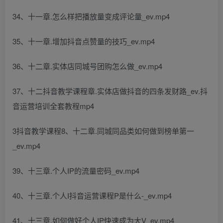
34、十一章.怎么样把播放量变成评论量_ev.mp4
35、十一章.增加抖音点赞量的技巧_ev.mp4
36、十二章.实体店同城号团购怎么做_ev.mp4
37、十二抖音教学课程章.实体店做抖音的四条发财路_ev.抖
音运营培训全套教程mp4
3抖音教学课程8、十二章.同城同品类如何做到榜单第一
_ev.mp4
39、十三章.个人IP的流量密码_ev.mp4
40、十三章.个人I抖音运营课程P是什么-_ev.mp4
41、十三章.如何做好个人IP快速成为大V_ev.mp4