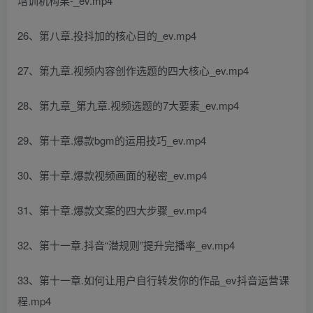
培训机构果-_ev.mp4
26、第八章.投抖加的核心目的_ev.mp4
27、第九章.视频内容创作选题的四大核心_ev.mp4
28、第九章_第九章.视频选题的7大要素_ev.mp4
29、第十章.爆款bgm的运用技巧_ev.mp4
30、第十章.爆款视频画面的秘密_ev.mp4
31、第十章.爆款文案的四大步骤_ev.mp4
32、第十一章.抖音“潜规则”提升完播率_ev.mp4
33、第十一章.如何让用户自行转发你的作品_ev抖音运营课
程.mp4