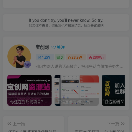
If you don’t try, you’ll never know. So try.
如果你不去试，你永远也不知道结果，所以去试试吧
宝创网
关注
1.2W+
0
28.9W+
280W+
别因为别人说的话而放弃，把那些话当做加倍努力的动力
你还在到处找项目？还在当韭菜？我靠卖项目一个月收入5万+，曾经我也是个失败者。
开通宝创网VIP会员，尊享全站资源免费下载，享70%的推广提成！！【限时五折优惠】
上一篇
下一篇