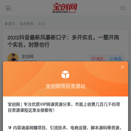
首页
会员免费
正文
2022抖音最新风暴新口子：多开实名，一整开两
个实名，封禁也行
宝创网
关注
私信
4年前发布
50
13
付费资源
宝创网项目资源站
2022抖音最新风暴新口子：多开实名，一整开两个实名，封禁也行
此内容为付费资源，请付费后查看
9.9
宝创网 | 专注优质VIP网课资源分享，市面上收费几百几千的项
19.9
宝币
宝币
目资源课程这里全部都有！
免费
免费
年卡会员
永久会员
🔰 内容涵盖网赚项目、引流技术、电商运营、脚本源码等资源，
立即购买