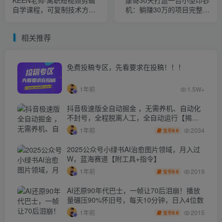
KEEN老师·离职短视频剪辑
康哥30天打造一台小型印钞
自学课程，可复制技术方法
机：躺赚30万的项目完整复
批量化起号实现多账号收益
盘（视频教程）
相关推荐
免费投稿专区，先看要求在投稿！！！
1年前
1.5W+
抖音极速版全自动掘金 ，无需养机、自动化
不封号，全程脱离人工，全自动运行【揭
秘】
2034
1年前
9.9
宝币
2025公众号小绿书AI治愈图片领域，月入过
W，蓝海赛道【附工具+指令】
2019
1年前
9.9
宝币
AI还原90年代巴士，一帧让70后泪崩！播放
量碾压90%怀旧号，每天10分钟，日入4位数
2015
1年前
9.9
宝币