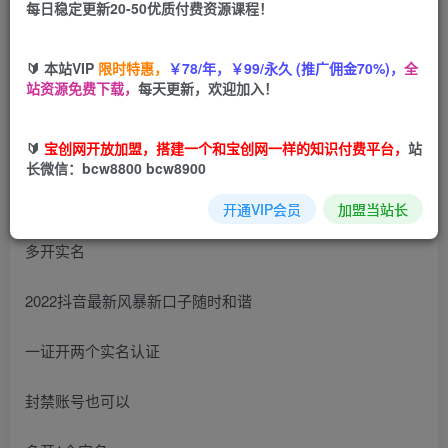
每日稳定更新20-50优质付费资源课程！
您当前未登录！建议登陆后购买，可保存购买订单
🔰 本站VIP
限时特惠，
￥78/年，￥99/永久 (推广佣金70%)，
全
站资源免费下载，
每天更新，欢迎加入！
2022抖音最新风暴新口子：多开实名，一整开两个实名，封
禁也行
🔰
宝创网开放加盟，搭建一个和宝创网一样的知识付费平台，
站
长微信：bcw8800 bcw8900
开通VIP会员
加盟当站长
多开实名
2022抖音最新风暴新口子随时和谐
一证开两个实名认证
封禁账号也可以