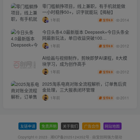
零门槛躺挣项目，线上兼职，有手机就能做
一小时稳挣50+，识字就能玩【揭秘】
2014
1年前
9.9
宝币
今日头条4.0最新版本 Deepseek+今日头条全
网最新玩法，单日收益突破100…
2012
1年前
9.9
宝币
AI绘画与视频制作，剪映即梦AI课程，8大模
块学习，成为创作高手
2012
1年前
9.9
宝币
2025淘系电商对账全流程解析，订单售后资
金处理，三大报表闭环管理
2011
1年前
9.9
宝币
友链申请
-
免责声明
-
关于我们
-
广告合作
-
网站地图
Copyright © 2023 ·
湘ICP备2025124352号
· 由
宝创网
强力驱动