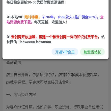
每日稳定更新20-50优质付费资源课程！
您当前未登录！建议登陆后购买，可保存购买订单
🔰 本站VIP
限时特惠，
￥78/年，￥99/永久 (推广佣金70%)，
全
站资源免费下载，
每天更新，欢迎加入！
淘宝开店ps证件照，纯白养老项目，单人兼职稳定日100元
(教程+软件+素材)
🔰
宝创网开放加盟，搭建一个和宝创网一样的知识付费平台，
站
长微信：bcw8800 bcw8900
开通VIP会员
加盟当站长
商品说明
店主自己开课，包括项目特点，店铺如何0成本获流起量，
ps教学课程。学完就可以直接开店营利。
一、店铺经营内容
为客户ps证件照，比如升学、职业资格、行政事业单位考试