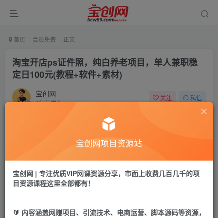
首页
会员免费
正文
淘宝开店ps证件照，纯白养老项目，单人兼职稳
定日100元(教程+软件+素材)
宝创网
关注
私信
4年前发布
50
6
付费资源
宝创网项目资源站
淘宝开店ps证件照，纯白养老项目，单人兼职稳定日100元(教程+软件+素材)
此内容为付费资源，请付费后查看
9.9
宝创网 | 专注优质VIP网课资源分享，市面上收费几百几千的项
19.9
宝币
宝币
目资源课程这里全部都有！
免费
免费
年卡会员
永久会员
🔰 内容涵盖网赚项目、引流技术、电商运营、脚本源码等资源，
立即购买