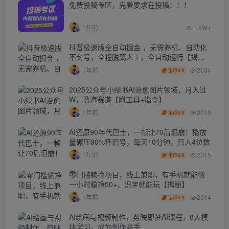
免费投稿专区，先看要求在投稿！！！
1年前
1.5W+
抖音极速版全自动掘金 ，无需养机、自动化
不封号，全程脱离人工，全自动运行【揭
秘】
2034
1年前
9.9
宝币
2025公众号小绿书AI治愈图片领域，月入过
W，蓝海赛道【附工具+指令】
2019
1年前
9.9
宝币
AI还原90年代巴士，一帧让70后泪崩！播放
量碾压90%怀旧号，每天10分钟，日入4位数
2015
1年前
9.9
宝币
零门槛躺挣项目，线上兼职，有手机就能做
一小时稳挣50+，识字就能玩【揭秘】
2014
1年前
9.9
宝币
AI绘画与视频制作，剪映即梦AI课程，8大模
块学习，成为创作高手