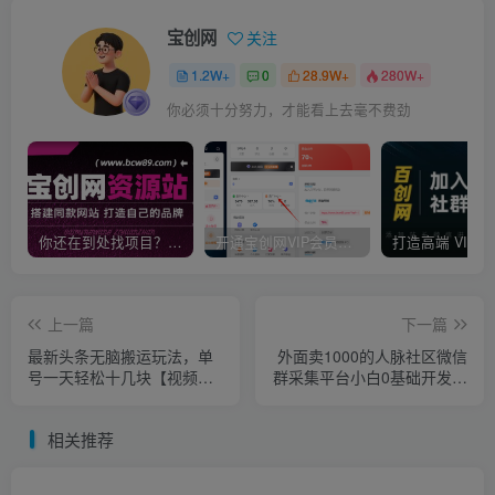
宝创网
关注
1.2W+
0
28.9W+
280W+
你必须十分努力，才能看上去毫不费劲
你还在到处找项目？还在当韭菜？我靠卖项目一个月收入5万+，曾经我也是个失败者。
开通宝创网VIP会员，尊享全站资源免费下载，享70%的推广提成！！【限时五折优惠】
上一篇
下一篇
最新头条无脑搬运玩法，单
外面卖1000的人脉社区微信
号一天轻松十几块【视频教
群采集平台小白0基础开发教
程+搬运软件】
程【源码+教程+对接】
相关推荐