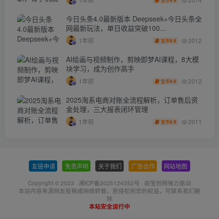
今日头条4.0最新版本 Deepseek+今日头条全
网最新玩法，单日收益突破100…
2012
1年前
9.9
宝币
AI绘画与视频制作，剪映即梦AI课程，8大模
块学习，成为创作高手
2012
1年前
9.9
宝币
2025淘系电商对账全流程解析，订单售后资
金处理，三大报表闭环管理
2011
1年前
9.9
宝币
友链申请
-
免责声明
-
关于我们
-
广告合作
-
网站地图
Copyright © 2023 ·
湘ICP备2025124352号
· 由
宝创网
强力驱动
本站内容来源网友投稿或网络转载，若侵犯到您的权益，可联系我们删
除
本站安全运行中