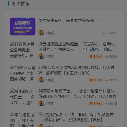
相关推荐
免费投稿专区，先看要求在投稿！！！
1年前
1.5W+
抖音极速版全自动掘金 ，无需养机、自动化
不封号，全程脱离人工，全自动运行【揭
秘】
2034
1年前
9.9
宝币
2025公众号小绿书AI治愈图片领域，月入过
W，蓝海赛道【附工具+指令】
2019
1年前
9.9
宝币
AI还原90年代巴士，一帧让70后泪崩！播放
量碾压90%怀旧号，每天10分钟，日入4位数
2015
1年前
9.9
宝币
零门槛躺挣项目，线上兼职，有手机就能做
一小时稳挣50+，识字就能玩【揭秘】
2014
1年前
9.9
宝币