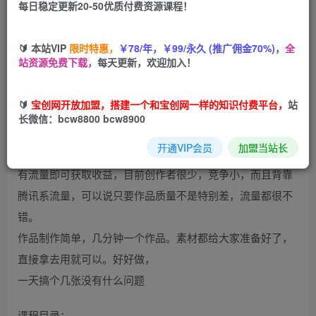
每日稳定更新20-50优质付费资源课程！
您当前未登录！建议登陆后购买，可保存购买订单
🔰 本站VIP
限时特惠，
￥78/年，￥99/永久 (推广佣金70%)，
全
站资源免费下载，
每天更新，欢迎加入！
腾讯内容开放平台是属于腾讯的一个创作者平台，在腾讯内
🔰
宝创网开放加盟，搭建一个和宝创网一样的知识付费平台，
站
容开放平台发布的内容将会腾讯视频，QQ浏览器、腾讯新
长微信：bcw8800 bcw8900
闻、腾讯体育、腾讯微视等腾讯系全平台共享，获取全平台
开通VIP会员
加盟当站长
收益。
有流量即可获取收益，目前创作者很少，竞争小，而且背靠
腾讯系流量，可以说只要作品质量不是特别差，流量都很不
错。
作品制作简单，几分钟一个作品。素材都给大家准备好了，
直接拿去用就可以。好好做，
一天搞个几张没有什么问题
课程目录：