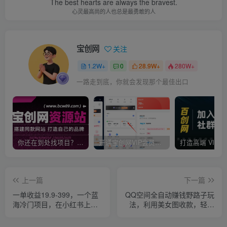
The best hearts are always the bravest.
心灵最高尚的人也总是最勇敢的人
宝创网
关注
1.2W+
0
28.9W+
280W+
一路走到底，你就会发现那个最佳出口
你还在到处找项目？还在当韭菜？我靠卖项目一个月收入5万+，曾经我也是个失败者。
开通宝创网VIP会员，尊享全站资源免费下载，享70%的推广提成！！【限时五折优惠】
上一篇
下一篇
一单收益19.9-399，一个蓝
QQ空间全自动赚钱野路子玩
海冷门项目，在小红书上卖
法，利用美女图收款，轻松
人事虚拟资料
日入300＋