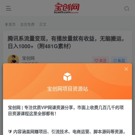
首页
会员免费
正文
腾讯系流量变现，有播放量就有收益，无脑搬运，
日入1000+（附481G素材）
宝创网
关注
私信
3年前发布
61
9
付费资源
宝创网项目资源站
腾讯系流量变现，有播放量就有收益，无脑搬运，日入1000+（附481G素材）
此内容为付费资源，请付费后查看
9.9
宝创网 | 专注优质VIP网课资源分享，市面上收费几百几千的项
19.9
宝币
宝币
目资源课程这里全部都有！
免费
免费
年卡会员
永久会员
🔰 内容涵盖网赚项目、引流技术、电商运营、脚本源码等资源，
立即购买