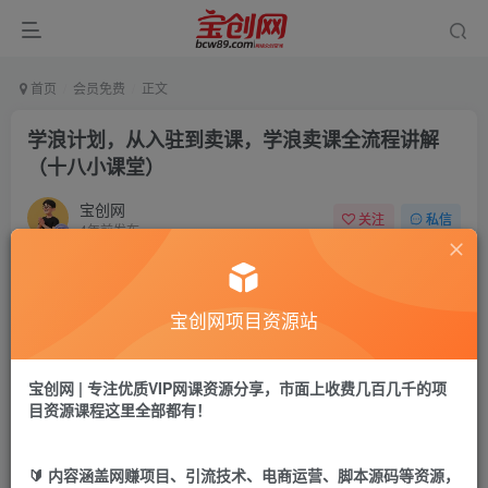
首页
会员免费
正文
学浪计划，从入驻到卖课，学浪卖课全流程讲解
（十八小课堂）
宝创网
关注
私信
4年前发布
64
7
付费资源
宝创网项目资源站
学浪计划，从入驻到卖课，学浪卖课全流程讲解（十八小课堂）
此内容为付费资源，请付费后查看
9.9
宝创网 | 专注优质VIP网课资源分享，市面上收费几百几千的项
19.9
宝币
宝币
目资源课程这里全部都有！
免费
免费
年卡会员
永久会员
🔰 内容涵盖网赚项目、引流技术、电商运营、脚本源码等资源，
立即购买