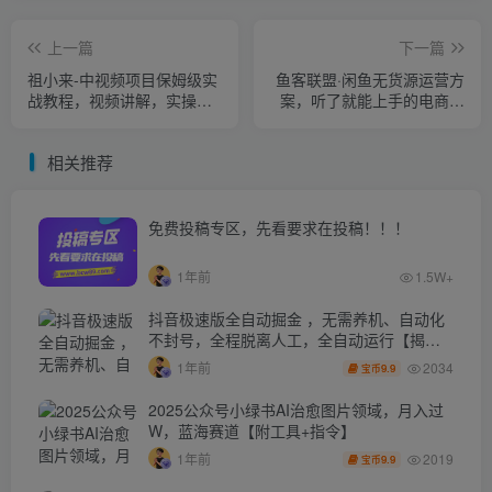
上一篇
下一篇
祖小来-中视频项目保姆级实
鱼客联盟·闲鱼无货源运营方
战教程，视频讲解，实操演
案，听了就能上手的电商运
示，日收益200+
营千货
相关推荐
免费投稿专区，先看要求在投稿！！！
1年前
1.5W+
抖音极速版全自动掘金 ，无需养机、自动化
不封号，全程脱离人工，全自动运行【揭
秘】
2034
1年前
9.9
宝币
2025公众号小绿书AI治愈图片领域，月入过
W，蓝海赛道【附工具+指令】
2019
1年前
9.9
宝币