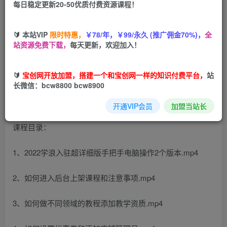
每日稳定更新20-50优质付费资源课程！
您当前未登录！建议登陆后购买，可保存购买订单
🔰 本站VIP
限时特惠，
￥78/年，￥99/永久 (推广佣金70%)，
全
站资源免费下载，
每天更新，欢迎加入！
学浪计划，从入驻到卖课，学浪卖课全流程讲解（十八小课
堂）
🔰
宝创网开放加盟，搭建一个和宝创网一样的知识付费平台，
站
长微信：bcw8800 bcw8900
开通VIP会员
加盟当站长
课程目录：
1、2022学浪入驻超详细版手把手电脑操作2个版本.mp4
2、如何进入后台上架课程和注意事项.mp4
3、如何做不同领域的教程添加教学资质.mp4