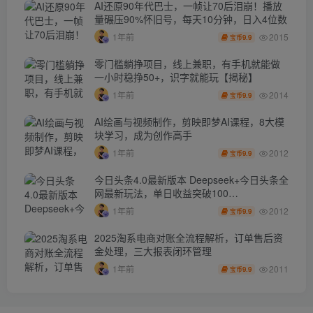
AI还原90年代巴士，一帧让70后泪崩！播放
量碾压90%怀旧号，每天10分钟，日入4位数
2015
1年前
9.9
宝币
零门槛躺挣项目，线上兼职，有手机就能做
一小时稳挣50+，识字就能玩【揭秘】
2014
1年前
9.9
宝币
AI绘画与视频制作，剪映即梦AI课程，8大模
块学习，成为创作高手
2012
1年前
9.9
宝币
今日头条4.0最新版本 Deepseek+今日头条全
网最新玩法，单日收益突破100…
2012
1年前
9.9
宝币
2025淘系电商对账全流程解析，订单售后资
金处理，三大报表闭环管理
2011
1年前
9.9
宝币