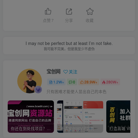
点赞
7
分享
收藏
I may not be perfect but at least I’m not fake.
我可能不完美，但是我至少不虚伪
宝创网
关注
1.2W+
0
28.9W+
280W+
只有困难才能使人显出自己的本色
你还在到处找项目？还在当韭菜？我靠卖项目一个月收入5万+，曾经我也是个失败者。
开通宝创网VIP会员，尊享全站资源免费下载，享70%的推广提成！！【限时五折优惠】