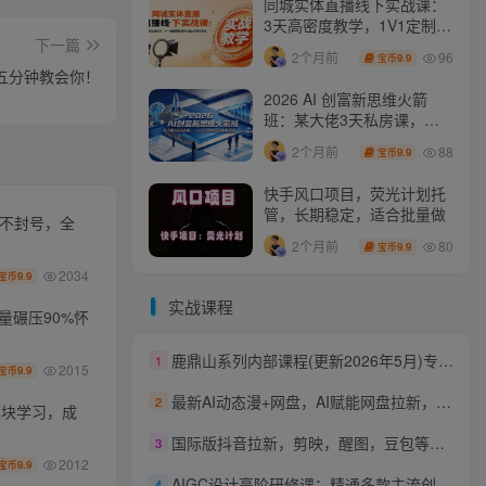
同城实体直播线下实战课：
3天高密度教学，1V1定制货
下一篇
盘话术快速实现同城爆店
96
2个月前
9.9
宝币
五分钟教会你！
2026 AI 创富新思维火箭
班：某大佬3天私房课，一
人公司实体获客商机洞察
88
2个月前
9.9
宝币
快手风口项目，荧光计划托
管，长期稳定，适合批量做
化不封号，全
80
2个月前
9.9
宝币
2034
9.9
宝币
实战课程
量碾压90%怀
鹿鼎山系列内部课程(更新2026年5月)专注缠论教学，行情分析、学习答疑、机会提示、实操讲解
1
2015
9.9
宝币
最新AI动态漫+网盘，AI赋能网盘拉新，几秒一条拉爆收益
2
模块学习，成
国际版抖音拉新，剪映，醒图，豆包等多玩法教程，长期可做的项目，轻松日入四位数，深度揭秘玩法，干就完了
3
2012
9.9
宝币
AIGC设计高阶研修课：精通多款主流创作工具，从出图建模到模型训练全面进阶
4