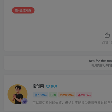
会员免费
点赞
1
Aim for the moo
把月亮作为你的
宝创网
关注
1.2W+
0
28.9W+
280W+
可以接受暂时的失败，但绝对不能接受未曾奋斗过的自