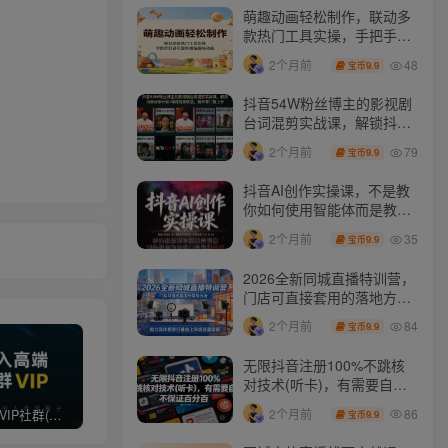
萌趣动画轻松制作，联动多
款热门工具实操，手把手打
造可爱胖橘猫趣味动画
48
2个月前
9.9
宝币
抖音54W粉丝博主的影视剧
台词混剪实战课，解锁抖音
伙伴计划+精选独家收益，
79
2个月前
9.9
宝币
新手零门槛上手
抖音AI创作实操课，不是教
你如何使用智能体而是教你
如何利用智能体变现(更新5
35
2个月前
9.9
宝币
月)
2026全新同城直播特训营，
门店可直接套用的落地方
法，助力实体商家打通线上
84
2个月前
9.9
宝币
同城流量渠道
无限抖音注册100%不跳核
对技术(听卡)，有需要自
测，不保证百分百
86
2个月前
打造高端 VIP社群(社群仅对网站用户开放)
最新无水印课程资源 长期更新
免费投稿专区，先看要求在投稿！！！
9.9
宝币