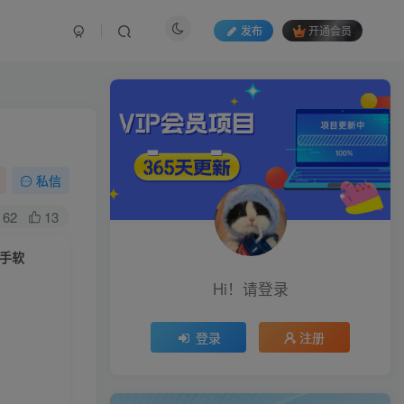
发布
开通会员
私信
62
13
到手软
Hi！请登录
登录
注册