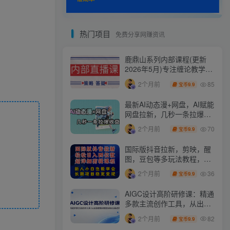
热门项目
免费分享网赚资讯
鹿鼎山系列内部课程(更新
2026年5月)专注缠论教学，
行情分析、学习答疑、机会
85
2个月前
9.9
宝币
提示、实操讲解
最新AI动态漫+网盘，AI赋能
网盘拉新，几秒一条拉爆收
益
70
2个月前
9.9
宝币
国际版抖音拉新，剪映，醒
图，豆包等多玩法教程，长
期可做的项目，轻松日入四
36
2个月前
9.9
宝币
位数，深度揭秘玩法，干就
完了
AIGC设计高阶研修课：精通
多款主流创作工具，从出图
建模到模型训练全面进阶
82
2个月前
9.9
宝币