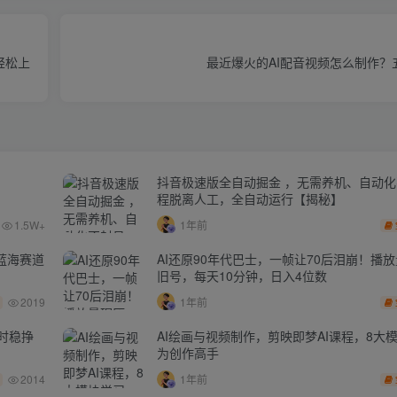
轻松上
最近爆火的AI配音视频怎么制作？
抖音极速版全自动掘金 ，无需养机、自动
程脱离人工，全自动运行【揭秘】
1.5W+
1年前
蓝海赛道
AI还原90年代巴士，一帧让70后泪崩！播放
旧号，每天10分钟，日入4位数
2019
1年前
时稳挣
AI绘画与视频制作，剪映即梦AI课程，8大
为创作高手
2014
1年前