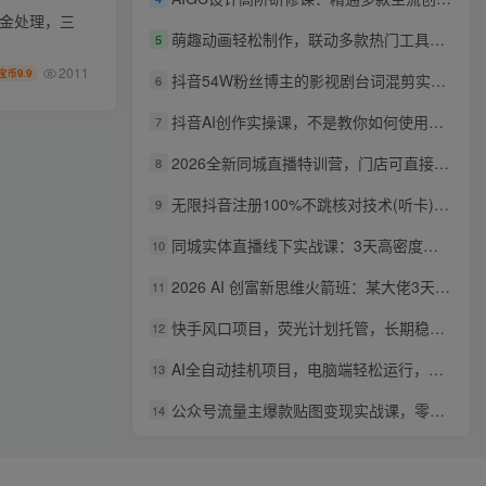
资金处理，三
萌趣动画轻松制作，联动多款热门工具实操，手把手打造可爱胖橘猫趣味动画
5
2011
9.9
宝币
抖音54W粉丝博主的影视剧台词混剪实战课，解锁抖音伙伴计划+精选独家收益，新手零门槛上手
6
抖音AI创作实操课，不是教你如何使用智能体而是教你如何利用智能体变现(更新5月)
7
2026全新同城直播特训营，门店可直接套用的落地方法，助力实体商家打通线上同城流量渠道
8
无限抖音注册100%不跳核对技术(听卡)，有需要自测，不保证百分百
9
同城实体直播线下实战课：3天高密度教学，1V1定制货盘话术快速实现同城爆店
10
2026 AI 创富新思维火箭班：某大佬3天私房课，一人公司实体获客商机洞察
11
快手风口项目，荧光计划托管，长期稳定，适合批量做
12
AI全自动挂机项目，电脑端轻松运行，稳定日入500+，零门槛上手
13
公众号流量主爆款贴图变现实战课，零基础AI一键出图，轻松日入100+稳定收益
14