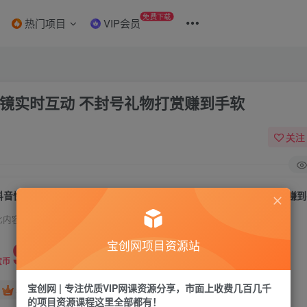
免费下载
热门项目
VIP会员
出镜实时互动 不封号礼物打赏赚到手软
关注
抖音快手财神爷AI智能直播间 无需真人出镜实时互动 不封号礼物打赏赚
此内容为付费资源，请付费后查看
9.9
宝创网项目资源站
19.9
宝币
宝币
宝创网 | 专注优质VIP网课资源分享，市面上收费几百几千
免费
免费
年卡会员
永久会员
的项目资源课程这里全部都有！