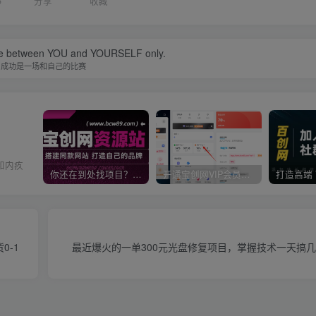
5
分享
收藏
tle between YOU and YOURSELF only.
成功是一场和自己的比赛
和内疚
你还在到处找项目？还在当韭菜？我靠卖项目一个月收入5万+，曾经我也是个失败者。
开通宝创网VIP会员，尊享全站资源免费下载，享70%的推广提成！！【限时五折优惠】
0-1
最近爆火的一单300元光盘修复项目，掌握技术一天搞几