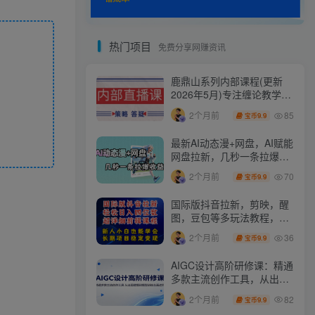
热门项目
免费分享网赚资讯
鹿鼎山系列内部课程(更新
2026年5月)专注缠论教学，
行情分析、学习答疑、机会
85
2个月前
9.9
宝币
提示、实操讲解
最新AI动态漫+网盘，AI赋能
网盘拉新，几秒一条拉爆收
益
70
2个月前
9.9
宝币
国际版抖音拉新，剪映，醒
图，豆包等多玩法教程，长
期可做的项目，轻松日入四
36
2个月前
9.9
宝币
位数，深度揭秘玩法，干就
完了
AIGC设计高阶研修课：精通
多款主流创作工具，从出图
建模到模型训练全面进阶
82
2个月前
9.9
宝币