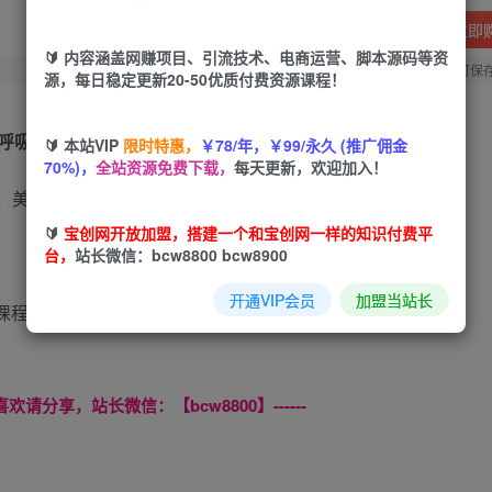
立即
🔰 内容涵盖网赚项目、引流技术、电商运营、脚本源码等资
您当前未登录！建议登陆后购买，可保
源，每日稳定更新20-50优质付费资源课程！
呼吸一样简单
🔰 本站VIP
限时特惠，
￥78/年，￥99/永久 (推广佣金
70%)，
全站资源免费下载，
每天更新，欢迎加入！
🔰
宝创网开放加盟，搭建一个和宝创网一样的知识付费平
台，
站长微信：bcw8800 bcw8900
开通VIP会员
加盟当站长
喜欢请分享，站长微信：【bcw8800】------