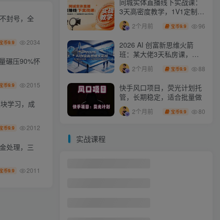
同城实体直播线下实战课：
3天高密度教学，1V1定制货
化不封号，全
盘话术快速实现同城爆店
96
2个月前
9.9
宝币
2034
9.9
宝币
2026 AI 创富新思维火箭
班：某大佬3天私房课，一
量碾压90%怀
人公司实体获客商机洞察
88
2个月前
9.9
宝币
2015
9.9
宝币
快手风口项目，荧光计划托
管，长期稳定，适合批量做
模块学习，成
80
2个月前
9.9
宝币
2012
9.9
宝币
实战课程
资金处理，三
鹿鼎山系列内部课程(更新2026年5月)专注缠论教学，行情分析、学习答疑、机会提示、实操讲解
1
2011
9.9
宝币
最新AI动态漫+网盘，AI赋能网盘拉新，几秒一条拉爆收益
2
国际版抖音拉新，剪映，醒图，豆包等多玩法教程，长期可做的项目，轻松日入四位数，深度揭秘玩法，干就完了
3
AIGC设计高阶研修课：精通多款主流创作工具，从出图建模到模型训练全面进阶
4