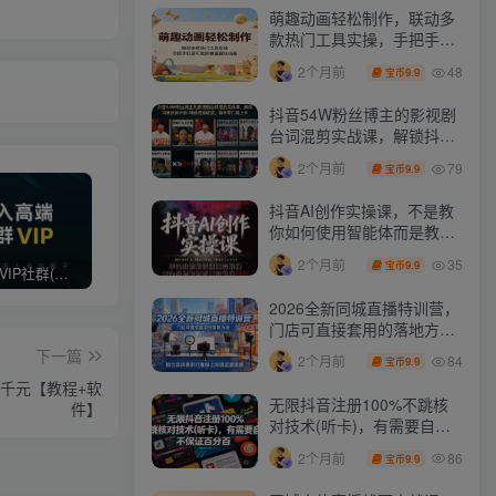
萌趣动画轻松制作，联动多
款热门工具实操，手把手打
造可爱胖橘猫趣味动画
48
2个月前
9.9
宝币
抖音54W粉丝博主的影视剧
台词混剪实战课，解锁抖音
伙伴计划+精选独家收益，
79
2个月前
9.9
宝币
新手零门槛上手
抖音AI创作实操课，不是教
你如何使用智能体而是教你
如何利用智能体变现(更新5
35
2个月前
9.9
宝币
月)
打造高端 VIP社群(社群仅对网站用户开放)
最新无水印课程资源 长期更新
免费投稿专区，先看要求在投稿！！！
2026全新同城直播特训营，
门店可直接套用的落地方
法，助力实体商家打通线上
下一篇
84
2个月前
9.9
宝币
同城流量渠道
千元【教程+软
无限抖音注册100%不跳核
件】
对技术(听卡)，有需要自
测，不保证百分百
86
2个月前
9.9
宝币