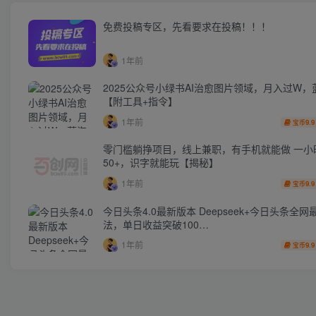
免费投稿专区，先看要求在投稿！！！
1年前
2025公众号小绿书AI治愈图片领域，月入过W，
【附工具+指令】
1年前
9.9
宝币
零门槛躺挣项目，线上兼职，有手机就能做 一小
50+，识字就能玩【揭秘】
1年前
9.9
宝币
今日头条4.0最新版本 Deepseek+今日头条全网
法，单日收益突破100…
1年前
9.9
宝币