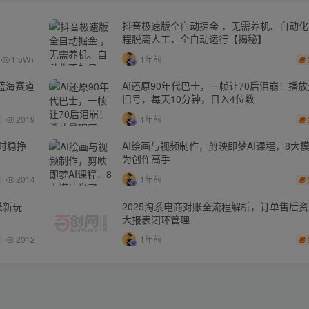
抖音极速版全自动掘金 ，无需养机、自动
程脱离人工，全自动运行【揭秘】
1.5W+
1年前
蓝海赛道
AI还原90年代巴士，一帧让70后泪崩！播放
旧号，每天10分钟，日入4位数
2019
1年前
时稳挣
AI绘画与视频制作，剪映即梦AI课程，8大
为创作高手
2014
1年前
最新玩
2025淘系电商对账全流程解析，订单售后
大报表闭环管理
2012
1年前