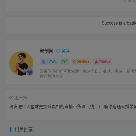
点赞
1
Success is a bat
宝创网
关注
1.2W+
0
28.9W+
280W+
如果你不好好享受生活，你的悲伤、难过、害怕、羞愧
会代替你享受
上一篇
出发吧红人星球更接近真相的直播带货课（线上）,助你跑通直播带货
相关推荐