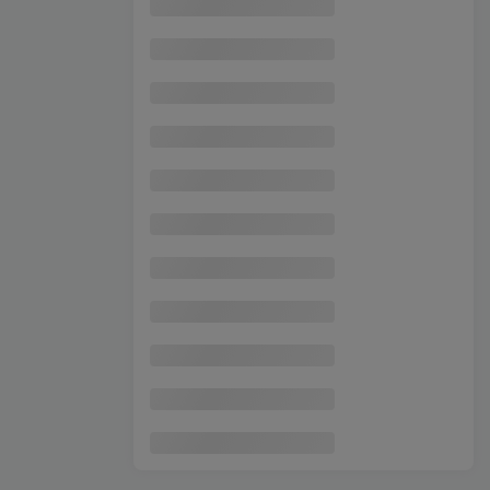
萌趣动画轻松制作，联动多款热门工具实操，手把手打造可爱胖橘猫趣味动画
5
抖音54W粉丝博主的影视剧台词混剪实战课，解锁抖音伙伴计划+精选独家收益，新手零门槛上手
6
抖音AI创作实操课，不是教你如何使用智能体而是教你如何利用智能体变现(更新5月)
7
2026全新同城直播特训营，门店可直接套用的落地方法，助力实体商家打通线上同城流量渠道
8
无限抖音注册100%不跳核对技术(听卡)，有需要自测，不保证百分百
9
同城实体直播线下实战课：3天高密度教学，1V1定制货盘话术快速实现同城爆店
10
2026 AI 创富新思维火箭班：某大佬3天私房课，一人公司实体获客商机洞察
11
快手风口项目，荧光计划托管，长期稳定，适合批量做
12
AI全自动挂机项目，电脑端轻松运行，稳定日入500+，零门槛上手
13
公众号流量主爆款贴图变现实战课，零基础AI一键出图，轻松日入100+稳定收益
14