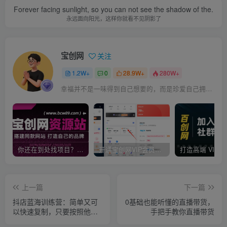
Forever facing sunlight, so you can not see the shadow of the.
永远面向阳光，这样你就看不见阴影了
宝创网
关注
1.2W+
0
28.9W+
280W+
幸福并不是一味得到自己想要的，而是珍爱自己拥有的
你还在到处找项目？还在当韭菜？我靠卖项目一个月收入5万+，曾经我也是个失败者。
开通宝创网VIP会员，尊享全站资源免费下载，享70%的推广提成！！【限时五折优惠】
上一篇
下一篇
抖店蓝海训练营：简单又可
0基础也能听懂的直播带货，
以快速复制，只要按照他的
手把手教你直播带货
标准化去执行就可以赚钱！