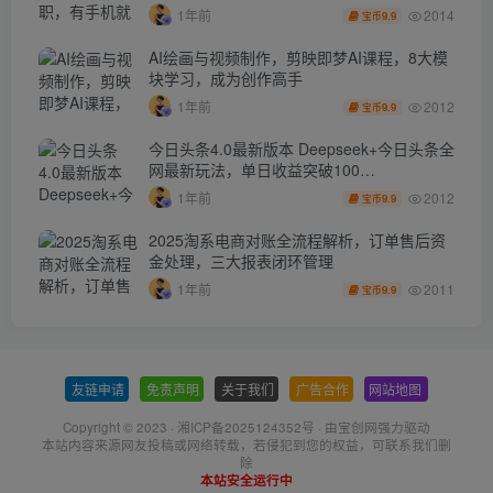
2014
1年前
9.9
宝币
AI绘画与视频制作，剪映即梦AI课程，8大模
块学习，成为创作高手
2012
1年前
9.9
宝币
今日头条4.0最新版本 Deepseek+今日头条全
网最新玩法，单日收益突破100…
2012
1年前
9.9
宝币
2025淘系电商对账全流程解析，订单售后资
金处理，三大报表闭环管理
2011
1年前
9.9
宝币
友链申请
-
免责声明
-
关于我们
-
广告合作
-
网站地图
Copyright © 2023 ·
湘ICP备2025124352号
· 由
宝创网
强力驱动
本站内容来源网友投稿或网络转载，若侵犯到您的权益，可联系我们删
除
本站安全运行中