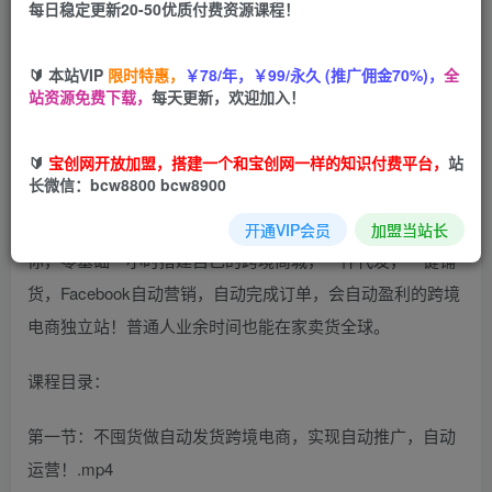
每日稳定更新20-50优质付费资源课程！
您当前未登录！建议登陆后购买，可保存购买订单
🔰 本站VIP
限时特惠，
￥78/年，￥99/永久 (推广佣金70%)，
全
站资源免费下载，
每天更新，欢迎加入！
课程介绍：
🔰
宝创网开放加盟，搭建一个和宝创网一样的知识付费平台，
站
长微信：bcw8800 bcw8900
课程来自一起赚美金的无货源自动化跨境独立站。本教程仅
供参考，不能提供插件，感兴趣可官方自行购买。手把手教
开通VIP会员
加盟当站长
你，零基础一小时搭建自己的跨境商城，一件代发，一键铺
货，Facebook自动营销，自动完成订单，会自动盈利的跨境
电商独立站！普通人业余时间也能在家卖货全球。
课程目录：
第一节：不囤货做自动发货跨境电商，实现自动推广，自动
运营！.mp4