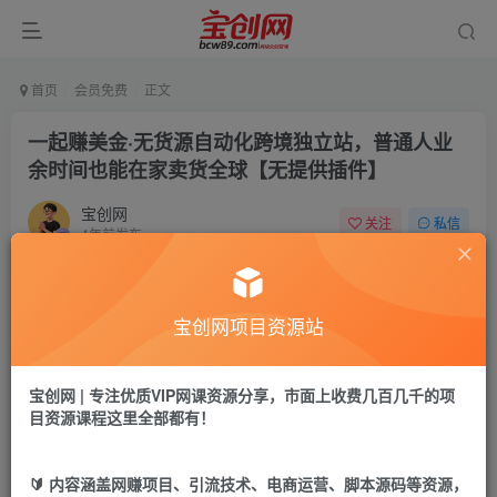
首页
会员免费
正文
一起赚美金·无货源自动化跨境独立站，普通人业
余时间也能在家卖货全球【无提供插件】
宝创网
关注
私信
4年前发布
36
8
付费资源
宝创网项目资源站
一起赚美金·无货源自动化跨境独立站，普通人业余时间也能在家卖货全球【无提供插件】
此内容为付费资源，请付费后查看
9.9
宝创网 | 专注优质VIP网课资源分享，市面上收费几百几千的项
19.9
宝币
宝币
目资源课程这里全部都有！
免费
免费
年卡会员
永久会员
🔰 内容涵盖网赚项目、引流技术、电商运营、脚本源码等资源，
立即购买