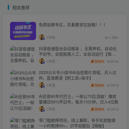
相关推荐
免费投稿专区，先看要求在投稿！！！
1年前
1.5W+
抖音极速版全自动掘金 ，无需养机、自动化
不封号，全程脱离人工，全自动运行【揭
秘】
2034
1年前
9.9
宝币
2025公众号小绿书AI治愈图片领域，月入过
W，蓝海赛道【附工具+指令】
2019
1年前
9.9
宝币
AI还原90年代巴士，一帧让70后泪崩！播放
量碾压90%怀旧号，每天10分钟，日入4位数
2015
1年前
9.9
宝币
零门槛躺挣项目，线上兼职，有手机就能做
一小时稳挣50+，识字就能玩【揭秘】