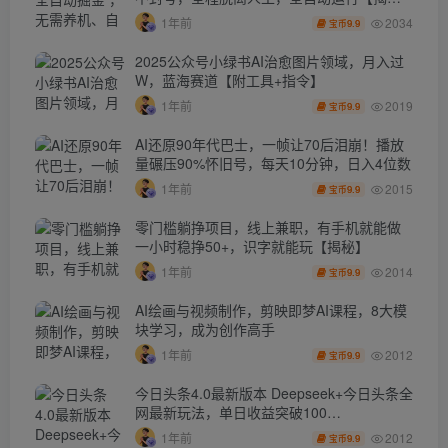
秘】
2034
1年前
9.9
宝币
2025公众号小绿书AI治愈图片领域，月入过
W，蓝海赛道【附工具+指令】
2019
1年前
9.9
宝币
AI还原90年代巴士，一帧让70后泪崩！播放
量碾压90%怀旧号，每天10分钟，日入4位数
2015
1年前
9.9
宝币
零门槛躺挣项目，线上兼职，有手机就能做
一小时稳挣50+，识字就能玩【揭秘】
2014
1年前
9.9
宝币
AI绘画与视频制作，剪映即梦AI课程，8大模
块学习，成为创作高手
2012
1年前
9.9
宝币
今日头条4.0最新版本 Deepseek+今日头条全
网最新玩法，单日收益突破100…
2012
1年前
9.9
宝币