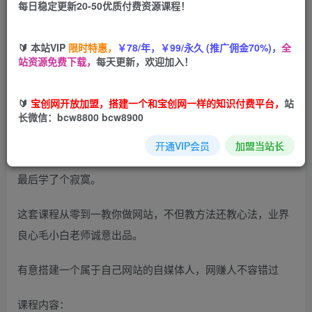
每日稳定更新20-50优质付费资源课程！
您当前未登录！建议登陆后购买，可保存购买订单
🔰 本站VIP
限时特惠，
￥78/年，￥99/永久 (推广佣金70%)，
全
站资源免费下载，
每天更新，欢迎加入！
毛小白新媒体站长计划课程，从零到一教你做网站，不容错
🔰
宝创网开放加盟，搭建一个和宝创网一样的知识付费平台，
站
过
长微信：bcw8800 bcw8900
很多网上教你做网站的课程收费好几千。
开通VIP会员
加盟当站长
最后学了个寂寞。
这套课程从零到一教你做网站，不但教方法还教心法，业界
良心毛小白老师诚意出品。
有意搭建一个属于自己网站的自媒体人，网赚人不容错过
课程内容：