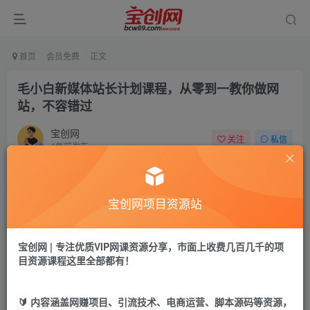
首页
会员免费
正文
毛小白新媒体站长计划课程，从零到一教你做网
站，不容错过
宝创网
关注
私信
4年前发布
61
9
付费资源
宝创网项目资源站
毛小白新媒体站长计划课程，从零到一教你做网站，不容错过
此内容为付费资源，请付费后查看
9.9
宝创网 | 专注优质VIP网课资源分享，市面上收费几百几千的项
19.9
宝币
宝币
目资源课程这里全部都有！
免费
免费
年卡会员
永久会员
🔰 内容涵盖网赚项目、引流技术、电商运营、脚本源码等资源，
立即购买