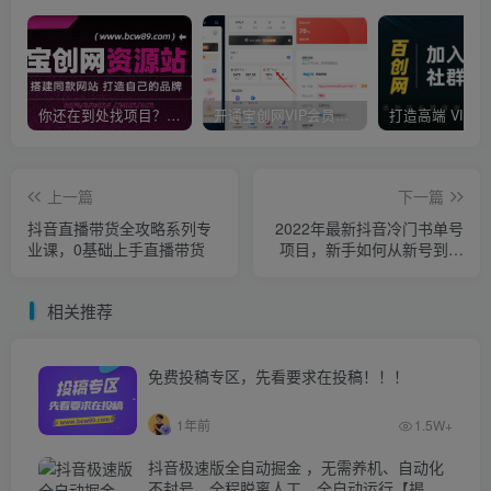
你还在到处找项目？还在当韭菜？我靠卖项目一个月收入5万+，曾经我也是个失败者。
开通宝创网VIP会员，尊享全站资源免费下载，享70%的推广提成！！【限时五折优惠】
上一篇
下一篇
抖音直播带货全攻略系列专
2022年最新抖音冷门书单号
业课，0基础上手直播带货
项目，新手如何从新号到日
入1000+
相关推荐
免费投稿专区，先看要求在投稿！！！
1年前
1.5W+
抖音极速版全自动掘金 ，无需养机、自动化
不封号，全程脱离人工，全自动运行【揭