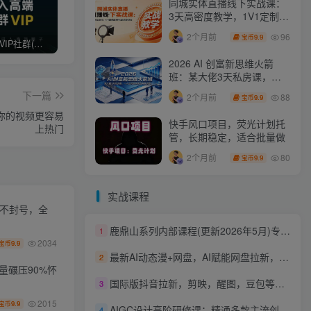
同城实体直播线下实战课：
3天高密度教学，1V1定制货
盘话术快速实现同城爆店
96
2个月前
9.9
宝币
打造高端 VIP社群(社群仅对网站用户开放)
最新无水印课程资源 长期更新
免费投稿专区，先看要求在投稿！！！
2026 AI 创富新思维火箭
班：某大佬3天私房课，一
人公司实体获客商机洞察
下一篇
88
2个月前
9.9
宝币
你的视频更容易
快手风口项目，荧光计划托
上热门
管，长期稳定，适合批量做
80
2个月前
9.9
宝币
实战课程
化不封号，全
鹿鼎山系列内部课程(更新2026年5月)专注缠论教学，行情分析、学习答疑、机会提示、实操讲解
1
2034
9.9
宝币
最新AI动态漫+网盘，AI赋能网盘拉新，几秒一条拉爆收益
2
量碾压90%怀
国际版抖音拉新，剪映，醒图，豆包等多玩法教程，长期可做的项目，轻松日入四位数，深度揭秘玩法，干就完了
3
2015
9.9
宝币
AIGC设计高阶研修课：精通多款主流创作工具，从出图建模到模型训练全面进阶
4