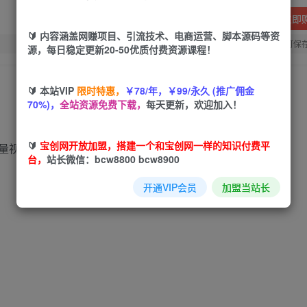
立即
🔰 内容涵盖网赚项目、引流技术、电商运营、脚本源码等资
您当前未登录！建议登陆后购买，可保
源，每日稳定更新20-50优质付费资源课程！
🔰 本站VIP
限时特惠，
￥78/年，￥99/永久 (推广佣金
70%)，
全站资源免费下载，
每天更新，欢迎加入！
🔰
宝创网开放加盟，搭建一个和宝创网一样的知识付费平
量视频素材和高佣商品。
台，
站长微信：bcw8800 bcw8900
开通VIP会员
加盟当站长