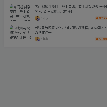
零门槛躺挣项目，线上兼职，有手机就能做 一小
50+，识字就能玩【揭秘】
1年前
9.9
宝币
AI绘画与视频制作，剪映即梦AI课程，8大模块
为创作高手
1年前
9.9
宝币