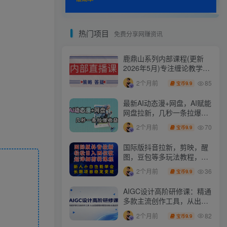
热门项目
免费分享网赚资讯
鹿鼎山系列内部课程(更新
2026年5月)专注缠论教学，
行情分析、学习答疑、机会
85
2个月前
9.9
宝币
提示、实操讲解
最新AI动态漫+网盘，AI赋能
网盘拉新，几秒一条拉爆收
益
70
2个月前
9.9
宝币
国际版抖音拉新，剪映，醒
图，豆包等多玩法教程，长
期可做的项目，轻松日入四
36
2个月前
9.9
宝币
位数，深度揭秘玩法，干就
完了
AIGC设计高阶研修课：精通
多款主流创作工具，从出图
建模到模型训练全面进阶
82
2个月前
9.9
宝币