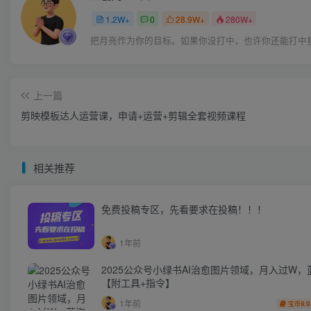
1.2W+
0
28.9W+
280W+
把月亮作为你的目标。如果你没打中，也许你还能打中
上一篇
剪映模板达人运营课，申请+运营+剪辑全套视频课程
相关推荐
免费投稿专区，先看要求在投稿！！！
1年前
2025公众号小绿书AI治愈图片领域，月入过W，
【附工具+指令】
1年前
9.9
宝币