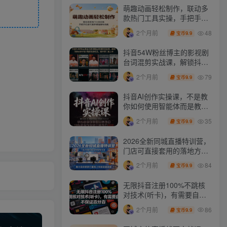
萌趣动画轻松制作，联动多
款热门工具实操，手把手打
造可爱胖橘猫趣味动画
48
2个月前
9.9
宝币
抖音54W粉丝博主的影视剧
台词混剪实战课，解锁抖音
伙伴计划+精选独家收益，
79
2个月前
9.9
宝币
新手零门槛上手
抖音AI创作实操课，不是教
你如何使用智能体而是教你
如何利用智能体变现(更新5
35
2个月前
9.9
宝币
月)
2026全新同城直播特训营，
门店可直接套用的落地方
法，助力实体商家打通线上
84
2个月前
9.9
宝币
同城流量渠道
无限抖音注册100%不跳核
对技术(听卡)，有需要自
测，不保证百分百
86
2个月前
9.9
宝币