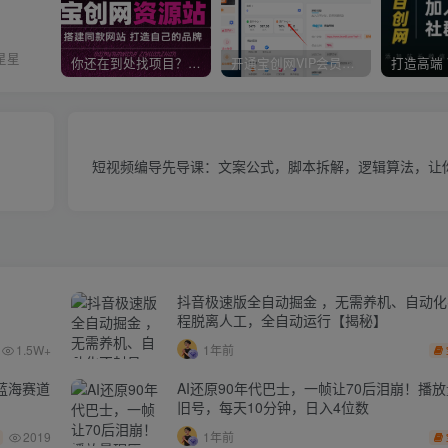
星星
你还在到处找项目？还在当韭菜？我靠卖项目一个月收入5万+，曾经我也是个失败者。
开通宝创网VIP会员，尊享全站资源免费下载，享70%的推广提成！！【限时五折优惠】
短视频编导先导课：​文案公式，脚本拆解，逻辑算法，让
抖音极速版全自动掘金 ，无需养机、自动
程脱离人工，全自动运行【揭秘】
1.5W+
1年前
蓝海赛道
AI还原90年代巴士，一帧让70后泪崩！播放
旧号，每天10分钟，日入4位数
2019
1年前