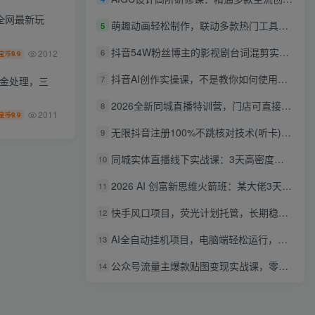
条全网最新玩
萌趣动画轻松制作，联动多款热门工具实操，手把手打造可爱胖橘猫趣味动画
5
抖音54W粉丝博主的影视剧台词混剪实战课，解锁抖音伙伴计划+精选独家收益，新手零门槛上手
6
2012
9.9
宝币
抖音AI创作实操课，不是教你如何使用智能体而是教你如何利用智能体变现(更新5月)
7
资金处理，三
2026全新同城直播特训营，门店可直接套用的落地方法，助力实体商家打通线上同城流量渠道
8
2011
9.9
宝币
无限抖音注册100%不跳核对技术(听卡)，有需要自测，不保证百分百
9
同城实体直播线下实战课：3天高密度教学，1V1定制货盘话术快速实现同城爆店
10
2026 AI 创富新思维火箭班：某大佬3天私房课，一人公司实体获客商机洞察
11
快手风口项目，荧光计划托管，长期稳定，适合批量做
12
AI全自动挂机项目，电脑端轻松运行，稳定日入500+，零门槛上手
13
公众号流量主爆款贴图变现实战课，零基础AI一键出图，轻松日入100+稳定收益
14