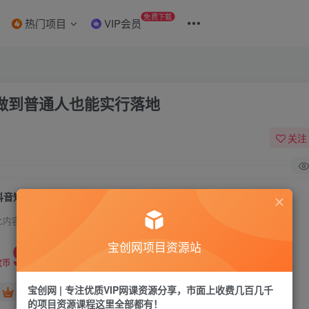
免费下载
热门项目
VIP会员
做到普通人也能实行落地
关注
抖音短视频个人ip内容策划实操课，真正做到普通人也能实行落地
此内容为付费资源，请付费后查看
9.9
宝创网项目资源站
19.9
宝币
宝币
宝创网 | 专注优质VIP网课资源分享，市面上收费几百几千
免费
免费
年卡会员
永久会员
的项目资源课程这里全部都有！