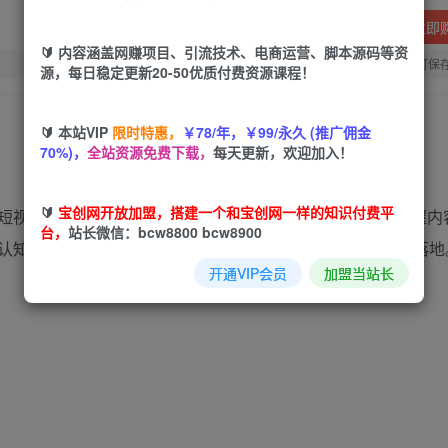
立即
🔰 内容涵盖网赚项目、引流技术、电商运营、脚本源码等资
您当前未登录！建议登陆后购买，可保
源，每日稳定更新20-50优质付费资源课程！
🔰 本站VIP
限时特惠，
￥78/年，￥99/永久 (推广佣金
70%)，
全站资源免费下载，
每天更新，欢迎加入！
🔰
宝创网开放加盟，搭建一个和宝创网一样的知识付费平
视频IP人设。课程系统讲解短视IP内容策划过程，快速掌握内
台，
站长微信：bcw8800 bcw8900
认知，易复制、易操作、易传播、真正做到普通人也能实行落地
开通VIP会员
加盟当站长