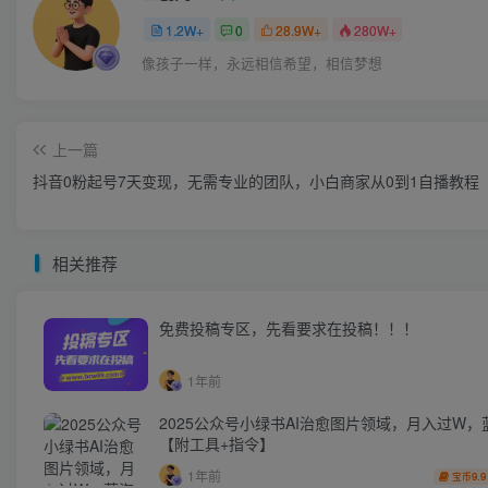
1.2W+
0
28.9W+
280W+
像孩子一样，永远相信希望，相信梦想
上一篇
抖音0粉起号7天变现，无需专业的团队，小白商家从0到1自播教程
相关推荐
免费投稿专区，先看要求在投稿！！！
1年前
2025公众号小绿书AI治愈图片领域，月入过W，
【附工具+指令】
1年前
9.9
宝币