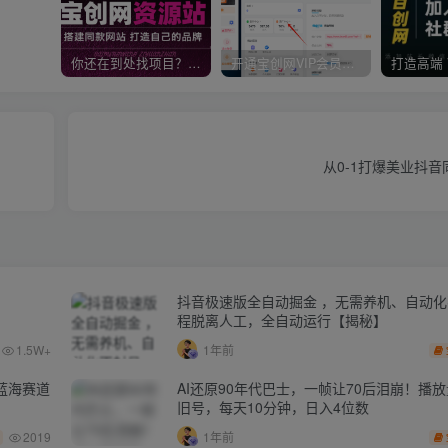
你还在到处找项目？还在当韭菜？我靠卖项目一个月收入5万+，曾经我也是个失败者。
开通宝创网VIP会员，尊享全站资源免费下载，享70%的推广提成！！【限时五折优惠】
从0-1打爆美业抖
抖音极速版全自动掘金 ，无需养机、自动
程脱离人工，全自动运行【揭秘】
1.5W+
1年前
蓝海赛道
AI还原90年代巴士，一帧让70后泪崩！播放
旧号，每天10分钟，日入4位数
2019
1年前