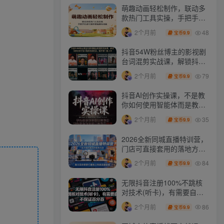
萌趣动画轻松制作，联动多
款热门工具实操，手把手打
造可爱胖橘猫趣味动画
48
2个月前
9.9
宝币
抖音54W粉丝博主的影视剧
台词混剪实战课，解锁抖音
伙伴计划+精选独家收益，
79
2个月前
9.9
宝币
新手零门槛上手
抖音AI创作实操课，不是教
你如何使用智能体而是教你
如何利用智能体变现(更新5
35
2个月前
9.9
宝币
月)
2026全新同城直播特训营，
门店可直接套用的落地方
法，助力实体商家打通线上
84
2个月前
9.9
宝币
同城流量渠道
无限抖音注册100%不跳核
对技术(听卡)，有需要自
测，不保证百分百
86
2个月前
9.9
宝币