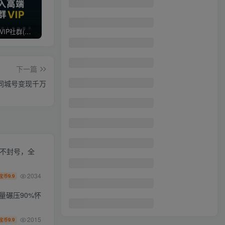
打造高端 VIP社群(社群仅对网站用户开放)
最新无水印课程资源 长期更新
免费投稿专区，先看要求在投稿！！！
下一篇
音同城号变现千万
化不封号，全
2034
9.9
宝币
量碾压90%怀
2015
9.9
宝币