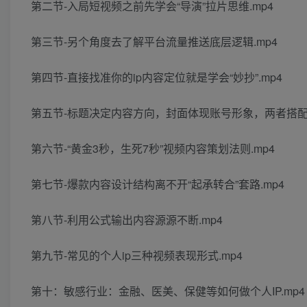
第二节-入局短视频之前先学会“导演”拉片思维.mp4
第三节-另个角度去了解平台流量推送底层逻辑.mp4
第四节-直接找准你的ip内容定位就是学会“妙抄”.mp4
第五节-标题决定内容方向，封面体现账号形象，两者搭配吻
第六节-“黄金3秒，生死7秒”视频内容策划法则.mp4
第七节-爆款内容设计结构离不开“起承转合”套路.mp4
第八节-利用公式输出内容源源不断.mp4
第九节-常见的个人ip三种视频表现形式.mp4
第十：敏感行业：金融、医美、保健等如何做个人IP.mp4