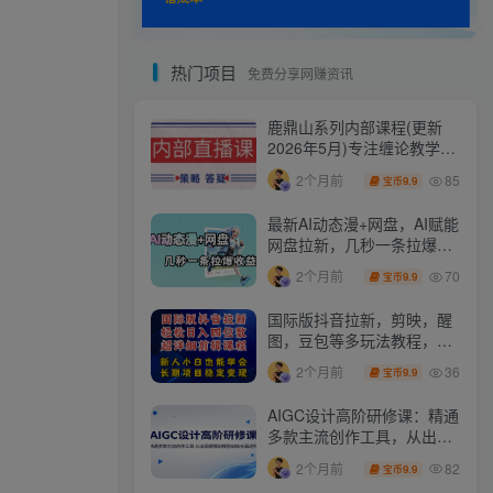
热门项目
免费分享网赚资讯
鹿鼎山系列内部课程(更新
2026年5月)专注缠论教学，
行情分析、学习答疑、机会
85
2个月前
9.9
宝币
提示、实操讲解
最新AI动态漫+网盘，AI赋能
网盘拉新，几秒一条拉爆收
益
70
2个月前
9.9
宝币
国际版抖音拉新，剪映，醒
图，豆包等多玩法教程，长
期可做的项目，轻松日入四
36
2个月前
9.9
宝币
位数，深度揭秘玩法，干就
完了
AIGC设计高阶研修课：精通
多款主流创作工具，从出图
建模到模型训练全面进阶
82
2个月前
9.9
宝币