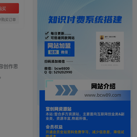
购买
存购买订单
容创作思
。