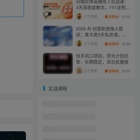
同城实体直播线下实战课：
3天高密度教学，1V1定制货
盘话术快速实现同城爆店
96
2个月前
9.9
宝币
2026 AI 创富新思维火箭
班：某大佬3天私房课，一
人公司实体获客商机洞察
88
2个月前
9.9
宝币
快手风口项目，荧光计划托
管，长期稳定，适合批量做
80
2个月前
9.9
宝币
实战课程