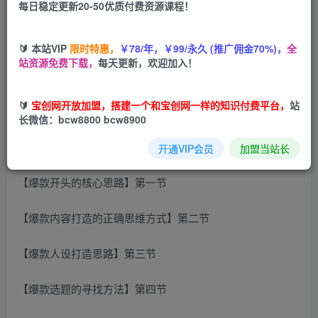
每日稳定更新20-50优质付费资源课程！
您当前未登录！建议登陆后购买，可保存购买订单
🔰 本站VIP
限时特惠，
￥78/年，￥99/永久 (推广佣金70%)，
全
站资源免费下载，
每天更新，欢迎加入！
这套课程带你玩转算法，流量，内容，架构，变现只为打造
🔰
宝创网开放加盟，搭建一个和宝创网一样的知识付费平台，
站
爆款商业IP
长微信：bcw8800 bcw8900
课程目录：
开通VIP会员
加盟当站长
【爆款开头的核心思路】第一节
【爆款内容打造的正确思维方式】第二节
【爆款人设打造思路】第三节
【爆款选题的寻找方法】第四节