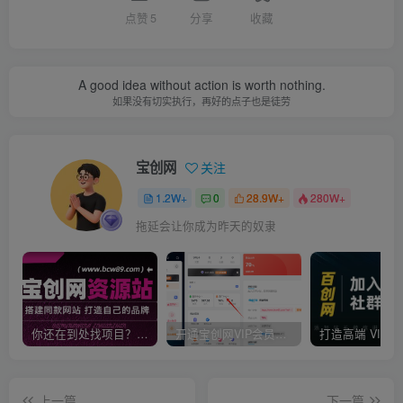
点赞
5
分享
收藏
A good idea without action is worth nothing.
如果没有切实执行，再好的点子也是徒劳
宝创网
关注
1.2W+
0
28.9W+
280W+
拖延会让你成为昨天的奴隶
你还在到处找项目？还在当韭菜？我靠卖项目一个月收入5万+，曾经我也是个失败者。
开通宝创网VIP会员，尊享全站资源免费下载，享70%的推广提成！！【限时五折优惠】
上一篇
下一篇