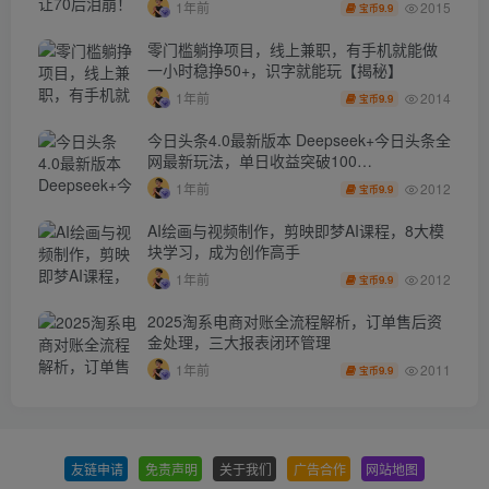
2015
1年前
9.9
宝币
零门槛躺挣项目，线上兼职，有手机就能做
一小时稳挣50+，识字就能玩【揭秘】
2014
1年前
9.9
宝币
今日头条4.0最新版本 Deepseek+今日头条全
网最新玩法，单日收益突破100…
2012
1年前
9.9
宝币
AI绘画与视频制作，剪映即梦AI课程，8大模
块学习，成为创作高手
2012
1年前
9.9
宝币
2025淘系电商对账全流程解析，订单售后资
金处理，三大报表闭环管理
2011
1年前
9.9
宝币
友链申请
-
免责声明
-
关于我们
-
广告合作
-
网站地图