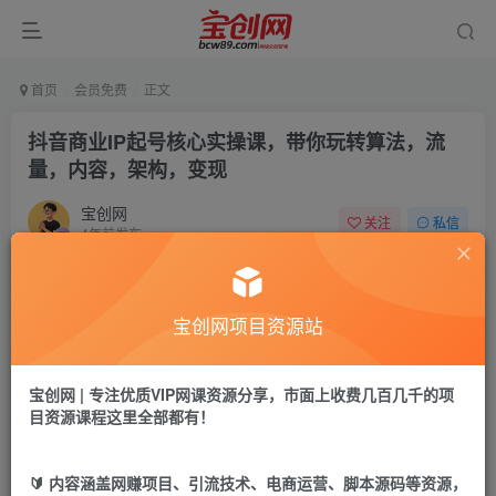
首页
会员免费
正文
抖音商业IP起号核心实操课，带你玩转算法，流
量，内容，架构，变现
宝创网
关注
私信
4年前发布
42
5
付费资源
宝创网项目资源站
抖音商业IP起号核心实操课，带你玩转算法，流量，内容，架构，变现
此内容为付费资源，请付费后查看
9.9
宝创网 | 专注优质VIP网课资源分享，市面上收费几百几千的项
19.9
宝币
宝币
目资源课程这里全部都有！
免费
免费
年卡会员
永久会员
🔰 内容涵盖网赚项目、引流技术、电商运营、脚本源码等资源，
立即购买