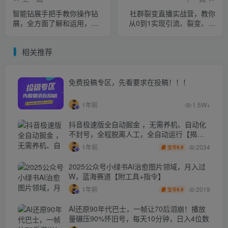
智能钻展手把手教你操作钻
社群裂变直播实战营，教你
展，全方面了解和运用，让
从0到1实现引流、裂变、直
钻展更加简单
播、变现
相关推荐
免费投稿专区，先看要求在投稿！！！
1年前
1.5W+
抖音极速版全自动掘金 ，无需养机、自动化
不封号，全程脱离人工，全自动运行【揭
秘】
2034
1年前
9.9
宝币
2025公众号小绿书AI治愈图片领域，月入过
W，蓝海赛道【附工具+指令】
2019
1年前
9.9
宝币
AI还原90年代巴士，一帧让70后泪崩！播放
量碾压90%怀旧号，每天10分钟，日入4位数