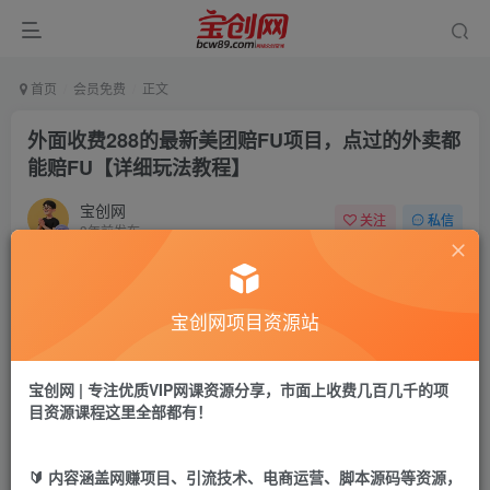
首页
会员免费
正文
外面收费288的最新美团赔FU项目，点过的外卖都
能赔FU【详细玩法教程】
宝创网
关注
私信
3年前发布
59
8
付费资源
宝创网项目资源站
外面收费288的最新美团赔FU项目，点过的外卖都能赔FU【详细玩法教程】
此内容为付费资源，请付费后查看
9.9
宝创网 | 专注优质VIP网课资源分享，市面上收费几百几千的项
19.9
宝币
宝币
目资源课程这里全部都有！
免费
免费
年卡会员
永久会员
🔰 内容涵盖网赚项目、引流技术、电商运营、脚本源码等资源，
立即购买