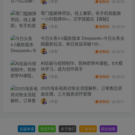
2015
1年前
9.9
宝币
零门槛躺挣项目，线上兼职，有手机就能做
一小时稳挣50+，识字就能玩【揭秘】
2014
1年前
9.9
宝币
今日头条4.0最新版本 Deepseek+今日头条全
网最新玩法，单日收益突破100…
2012
1年前
9.9
宝币
AI绘画与视频制作，剪映即梦AI课程，8大模
块学习，成为创作高手
2012
1年前
9.9
宝币
2025淘系电商对账全流程解析，订单售后资
金处理，三大报表闭环管理
2011
1年前
9.9
宝币
友链申请
-
免责声明
-
关于我们
-
广告合作
-
网站地图