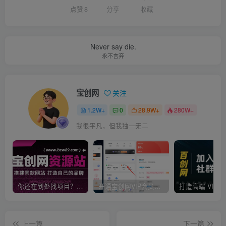
点赞
8
分享
收藏
Never say die.
永不言弃
宝创网
关注
1.2W+
0
28.9W+
280W+
我很平凡，但我独一无二
你还在到处找项目？还在当韭菜？我靠卖项目一个月收入5万+，曾经我也是个失败者。
开通宝创网VIP会员，尊享全站资源免费下载，享70%的推广提成！！【限时五折优惠】
上一篇
下一篇