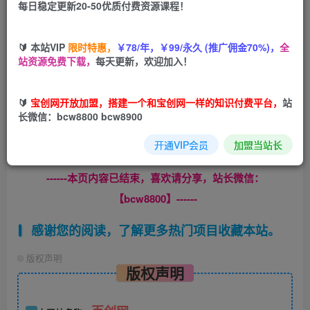
每日稳定更新20-50优质付费资源课程！
您当前未登录！建议登陆后购买，可保存购买订单
🔰 本站VIP
限时特惠，
￥78/年，￥99/永久 (推广佣金70%)，
全
站资源免费下载，
每天更新，欢迎加入！
教程全集的大概内容包括：1、操作思路2、话术，流程3、
🔰
宝创网开放加盟，搭建一个和宝创网一样的知识付费平台，
站
退款补偿等详细流程。.
长微信：bcw8800 bcw8900
设备需求：手机
开通VIP会员
加盟当站长
------本页内容已结束，喜欢请分享，站长微信：
【bcw8800】------
感谢您的阅读，了解更多热门项目收藏本站。
©
版权声明
版权声明