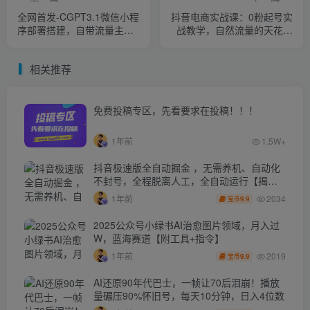
全网首发-CGPT3.1微信小程
抖音电商实战课：0粉起号实
序部署搭建，自带流量主版
战教学，自然流量的天花板
本【源码+教程】
（2月19最新）
相关推荐
免费投稿专区，先看要求在投稿！！！
1年前
1.5W+
抖音极速版全自动掘金 ，无需养机、自动化
不封号，全程脱离人工，全自动运行【揭
秘】
2034
1年前
9.9
宝币
2025公众号小绿书AI治愈图片领域，月入过
W，蓝海赛道【附工具+指令】
2019
1年前
9.9
宝币
AI还原90年代巴士，一帧让70后泪崩！播放
量碾压90%怀旧号，每天10分钟，日入4位数