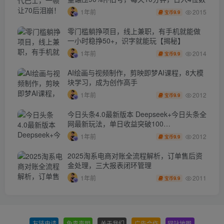
2015
1年前
9.9
宝币
零门槛躺挣项目，线上兼职，有手机就能做
一小时稳挣50+，识字就能玩【揭秘】
2014
1年前
9.9
宝币
AI绘画与视频制作，剪映即梦AI课程，8大模
块学习，成为创作高手
2012
1年前
9.9
宝币
今日头条4.0最新版本 Deepseek+今日头条全
网最新玩法，单日收益突破100…
2012
1年前
9.9
宝币
2025淘系电商对账全流程解析，订单售后资
金处理，三大报表闭环管理
2011
1年前
9.9
宝币
友链申请
-
免责声明
-
关于我们
-
广告合作
-
网站地图