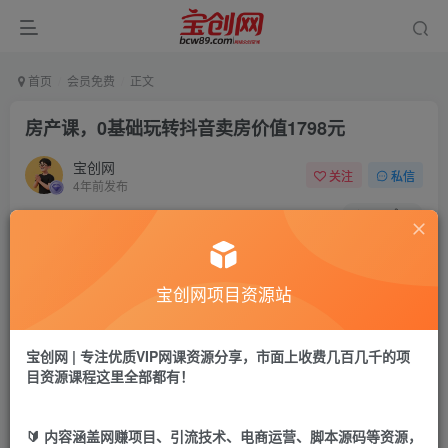
首页
会员免费
正文
房产课，0基础玩转抖音卖房价值1798元
宝创网
关注
私信
4年前发布
62
9
付费资源
房产课，0基础玩转抖音卖房价值1798元
宝创网项目资源站
此内容为付费资源，请付费后查看
9.9
19.9
宝币
宝币
宝创网 | 专注优质VIP网课资源分享，市面上收费几百几千的项
目资源课程这里全部都有！
免费
免费
年卡会员
永久会员
立即购买
🔰 内容涵盖网赚项目、引流技术、电商运营、脚本源码等资源，