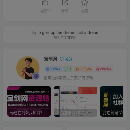
点赞
9
分享
收藏
I try to give up the dream just a dream.
努力了才叫梦想
宝创网
关注
1.2W+
0
28.9W+
280W+
最可怕的事莫过于无知而行动
你还在到处找项目？还在当韭菜？我靠卖项目一个月收入5万+，曾经我也是个失败者。
开通宝创网VIP会员，尊享全站资源免费下载，享70%的推广提成！！【限时五折优惠】