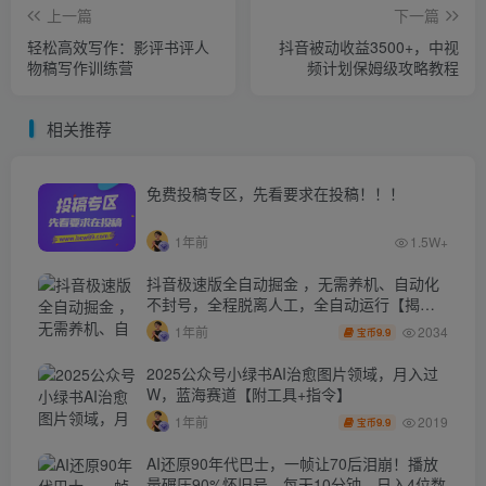
上一篇
下一篇
轻松高效写作：影评书评人
抖音被动收益3500+，中视
物稿写作训练营
频计划保姆级攻略教程
相关推荐
免费投稿专区，先看要求在投稿！！！
1年前
1.5W+
抖音极速版全自动掘金 ，无需养机、自动化
不封号，全程脱离人工，全自动运行【揭
秘】
2034
1年前
9.9
宝币
2025公众号小绿书AI治愈图片领域，月入过
W，蓝海赛道【附工具+指令】
2019
1年前
9.9
宝币
AI还原90年代巴士，一帧让70后泪崩！播放
量碾压90%怀旧号，每天10分钟，日入4位数