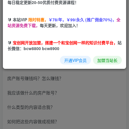
每日稳定更新20-50优质付费资源课程！
您当前未登录！建议登陆后购买，可保存购买订单
🔰 本站VIP
限时特惠，
￥78/年，￥99/永久 (推广佣金70%)，
全
站资源免费下载，
每天更新，欢迎加入！
课程从房产账号是怎么赚钱的开始讲起、应该做什么样的房
产账号、房产账号怎么写内容5大类文案模板、素材库的搭建
🔰
宝创网开放加盟，搭建一个和宝创网一样的知识付费平台，
站
内容去哪里找、视频用什么形式呈现以及房产账号变现模式1
长微信：bcw8800 bcw8900
咨询拓客：把粉丝转换为线下到店咨询、2商业广告去哪里接
开通VIP会员
加盟当站长
广告，广告费多少等等。
房产账号赚钱吗？怎么赚钱？
我应该做什么的房产账号？
什么类型的内容适合我？
如何把这些内容做成视频？