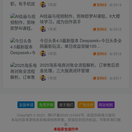
2014
1年前
9.9
宝币
AI绘画与视频制作，剪映即梦AI课程，8大模
块学习，成为创作高手
2012
1年前
9.9
宝币
今日头条4.0最新版本 Deepseek+今日头条全
网最新玩法，单日收益突破100…
2012
1年前
9.9
宝币
2025淘系电商对账全流程解析，订单售后资
金处理，三大报表闭环管理
2011
1年前
9.9
宝币
友链申请
-
免责声明
-
关于我们
-
广告合作
-
网站地图
Copyright © 2023 ·
湘ICP备2025124352号
· 由
宝创网
强力驱动
本站内容来源网友投稿或网络转载，若侵犯到您的权益，可联系我们删
除
本站安全运行中