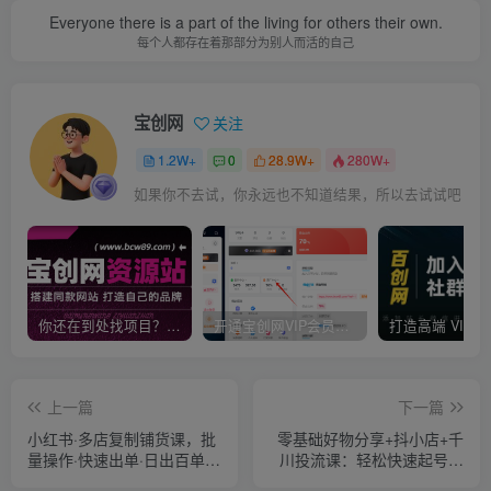
Everyone there is a part of the living for others their own.
每个人都存在着那部分为别人而活的自己
宝创网
关注
1.2W+
0
28.9W+
280W+
如果你不去试，你永远也不知道结果，所以去试试吧
你还在到处找项目？还在当韭菜？我靠卖项目一个月收入5万+，曾经我也是个失败者。
开通宝创网VIP会员，尊享全站资源免费下载，享70%的推广提成！！【限时五折优惠】
上一篇
下一篇
小红书·多店复制铺货课，批
零基础好物分享+抖小店+千
量操作·快速出单·日出百单
川投流课：轻松快速起号，
（更新2023年2月）
快速学会抖音投流