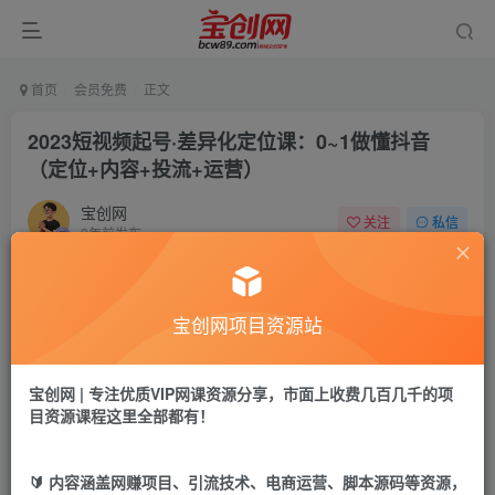
首页
会员免费
正文
2023短视频起号·差异化定位课：0~1做懂抖音
（定位+内容+投流+运营）
宝创网
关注
私信
3年前发布
38
13
付费资源
宝创网项目资源站
2023短视频起号·差异化定位课：0~1做懂抖音（定位+内容+投流+运营）
此内容为付费资源，请付费后查看
9.9
宝创网 | 专注优质VIP网课资源分享，市面上收费几百几千的项
19.9
宝币
宝币
目资源课程这里全部都有！
免费
免费
年卡会员
永久会员
🔰 内容涵盖网赚项目、引流技术、电商运营、脚本源码等资源，
立即购买