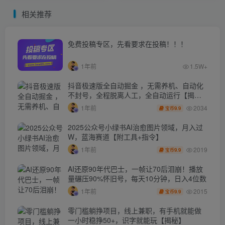
相关推荐
免费投稿专区，先看要求在投稿！！！
1年前
1.5W+
抖音极速版全自动掘金 ，无需养机、自动化
不封号，全程脱离人工，全自动运行【揭
秘】
2034
1年前
9.9
宝币
2025公众号小绿书AI治愈图片领域，月入过
W，蓝海赛道【附工具+指令】
2019
1年前
9.9
宝币
AI还原90年代巴士，一帧让70后泪崩！播放
量碾压90%怀旧号，每天10分钟，日入4位数
2015
1年前
9.9
宝币
零门槛躺挣项目，线上兼职，有手机就能做
一小时稳挣50+，识字就能玩【揭秘】