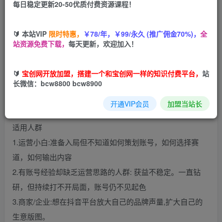
每日稳定更新20-50优质付费资源课程！
您当前未登录！建议登陆后购买，可保存购买订单
🔰 本站VIP
限时特惠，
￥78/年，￥99/永久 (推广佣金70%)，
全
站资源免费下载，
每天更新，欢迎加入！
起号差异化定位课（定位+内容+投流+运营）
🔰
宝创网开放加盟，搭建一个和宝创网一样的知识付费平台，
站
长微信：bcw8800 bcw8900
从0~1新手起号陪伴训练营，不只是输出课程，而是做懂抖
音
开通VIP会员
加盟当站长
适用人群
1.运营小白:准备入局但不知道如何策划账号，如何选择赛
道，如何输出内容
2.有账号经验却缺乏运营思路的人群: 获益不稳定。一直钻
研，但持续打不开局面，账号仍不见起色
3.商家/企业:想在抖音平台放大自己的品牌声量,扩大自己的
生意版图。