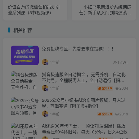
价值百万的微信营销策划引
小红书电商进阶系统训练
流系列课（5节视频课）
营：新手从入门到精通系统
课（21节视频课）
相关推荐
免费投稿专区，先看要求在投稿！！！
1年前
1.5W+
抖音极速版全自动掘金 ，无需养机、自动化
不封号，全程脱离人工，全自动运行【揭
秘】
2034
1年前
9.9
宝币
2025公众号小绿书AI治愈图片领域，月入过
W，蓝海赛道【附工具+指令】
2019
1年前
9.9
宝币
AI还原90年代巴士，一帧让70后泪崩！播放
量碾压90%怀旧号，每天10分钟，日入4位数