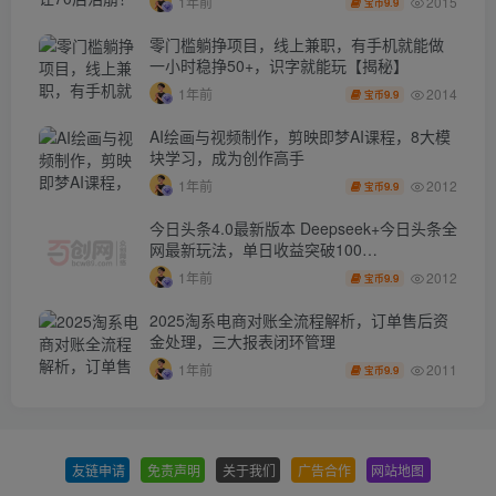
2015
1年前
9.9
宝币
零门槛躺挣项目，线上兼职，有手机就能做
一小时稳挣50+，识字就能玩【揭秘】
2014
1年前
9.9
宝币
AI绘画与视频制作，剪映即梦AI课程，8大模
块学习，成为创作高手
2012
1年前
9.9
宝币
今日头条4.0最新版本 Deepseek+今日头条全
网最新玩法，单日收益突破100…
2012
1年前
9.9
宝币
2025淘系电商对账全流程解析，订单售后资
金处理，三大报表闭环管理
2011
1年前
9.9
宝币
友链申请
-
免责声明
-
关于我们
-
广告合作
-
网站地图