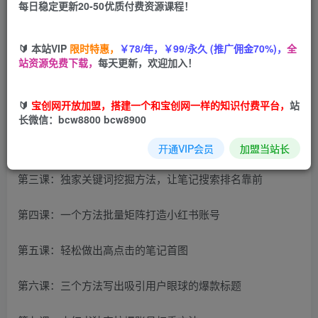
每日稳定更新20-50优质付费资源课程！
您当前未登录！建议登陆后购买，可保存购买订单
🔰 本站VIP
限时特惠，
￥78/年，￥99/永久 (推广佣金70%)，
全
站资源免费下载，
每天更新，欢迎加入！
课程目录
🔰
宝创网开放加盟，搭建一个和宝创网一样的知识付费平台，
站
第一课：教你养出小红书高权重账号
长微信：bcw8800 bcw8900
第二课：四招教你写出一篇高权重笔记
开通VIP会员
加盟当站长
第三课：独家关键词挖掘方法，让笔记搜索排名靠前
第四课：一个方法批量矩阵打造小红书账号
第五课：轻松做出高点击的笔记首图
第六课：三个方法写出吸引用户眼球的爆款标题