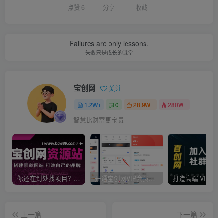
点赞
6
分享
收藏
Failures are only lessons.
失败只是成长的课堂
宝创网
关注
1.2W+
0
28.9W+
280W+
智慧比财富更宝贵
你还在到处找项目？还在当韭菜？我靠卖项目一个月收入5万+，曾经我也是个失败者。
开通宝创网VIP会员，尊享全站资源免费下载，享70%的推广提成！！【限时五折优惠】
上一篇
下一篇