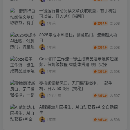
一键运行自动阅读文章获取收益，有手机就
可以做，日入3张【揭秘】
508
1年前
9.9
宝币
2025零成本AI捡钱，创意热门，流量超大项
目
508
1年前
9.9
宝币
Coze扣子工作流一键生成商品展示混剪短视
频，保姆级教程-智能体搭建-项目实操
508
1年前
9.9
宝币
零撸阅读新风口，无门槛轻松挣，一部手
机，日入 50-3张【揭秘】
507
12个月前
9.9
宝币
AI赋能幼儿园招生，AI自动获客+AI全自动招
生
506
1年前
9.9
宝币