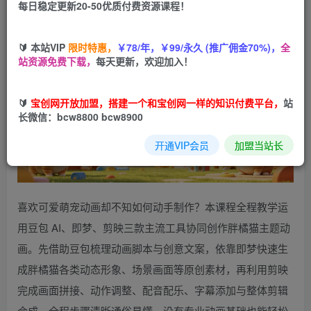
每日稳定更新20-50优质付费资源课程！
您当前未登录！建议登陆后购买，可保存购买订单
🔰 本站VIP
限时特惠，
￥78/年，￥99/永久 (推广佣金70%)，
全
站资源免费下载，
每天更新，欢迎加入！
🔰
宝创网开放加盟，搭建一个和宝创网一样的知识付费平台，
站
长微信：bcw8800 bcw8900
开通VIP会员
加盟当站长
喜欢可爱萌宠动画却不知如何动手制作？本课程全程教学运
用豆包 AI、即梦、剪映三款主流工具协同创作胖橘猫主题动
画。先借助豆包梳理动画脚本与创意文案，依靠即梦快速生
成胖橘猫各类动态形象、场景画面等原创素材，再利用剪映
完成画面拼接、动作调整、配音配乐、字幕添加与整体剪辑
合成。全程步骤清晰通俗易懂，没有专业动画基础也能轻松