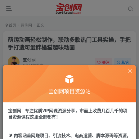
首页
冒泡网
正文
萌趣动画轻松制作，联动多款热门工具实操，手把
手打造可爱胖橘猫趣味动画
宝创网
关注
私信
2个月前发布
49
23
付费阅读
宝创网项目资源站
萌趣动画轻松制作，联动多款热门工具实操，手把手打造可爱胖橘猫趣味动画
此内容为付费阅读，请付费后查看
9.9
宝创网 | 专注优质VIP网课资源分享，市面上收费几百几千的项
宝币
目资源课程这里全部都有！
免费
免费
年卡会员
永久会员
🔰 内容涵盖网赚项目、引流技术、电商运营、脚本源码等资源，
立即购买