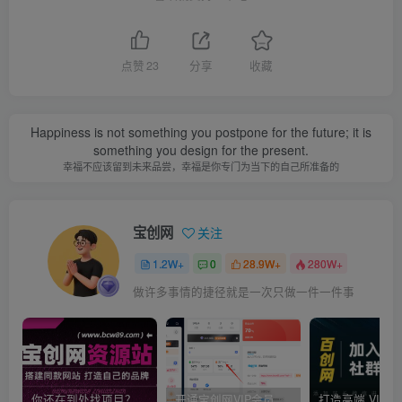
点赞
23
分享
收藏
Happiness is not something you postpone for the future; it is
something you design for the present.
幸福不应该留到未来品尝，幸福是你专门为当下的自己所准备的
宝创网
关注
1.2W+
0
28.9W+
280W+
做许多事情的捷径就是一次只做一件一件事
你还在到处找项目？还在当韭菜？我靠卖项目一个月收入5万+，曾经我也是个失败者。
开通宝创网VIP会员，尊享全站资源免费下载，享70%的推广提成！！【限时五折优惠】