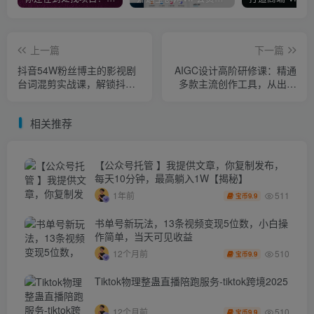
上一篇
下一篇
抖音54W粉丝博主的影视剧
AIGC设计高阶研修课：精通
台词混剪实战课，解锁抖音
多款主流创作工具，从出图
伙伴计划+精选独家收益，新
建模到模型训练全面进阶
手零门槛上手
相关推荐
【公众号托管 】我提供文章，你复制发布，
每天10分钟，最高躺入1W【揭秘】
511
1年前
9.9
宝币
书单号新玩法，13条视频变现5位数，小白操
作简单，当天可见收益
510
12个月前
9.9
宝币
Tiktok物理整蛊直播陪跑服务-tiktok跨境2025
510
12个月前
9.9
宝币