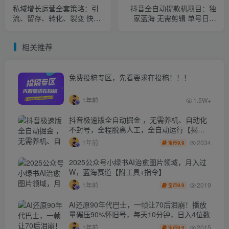
私域增长运营全套策略：引
抖音全自动提款机项目：独
流、留存、转化、裂变 快速
家蓝海 无需剪辑 单号日赚
实现高利润增长
100～500 (可批量矩阵)
相关推荐
免费投稿专区，先看要求在投稿！！！
1年前
1.5W+
抖音极速版全自动掘金 ，无需养机、自动化
不封号，全程脱离人工，全自动运行【揭
秘】
2034
1年前
9.9
宝币
2025公众号小绿书AI治愈图片领域，月入过
W，蓝海赛道【附工具+指令】
2019
1年前
9.9
宝币
AI还原90年代巴士，一帧让70后泪崩！播放
量碾压90%怀旧号，每天10分钟，日入4位数
2015
1年前
9.9
宝币