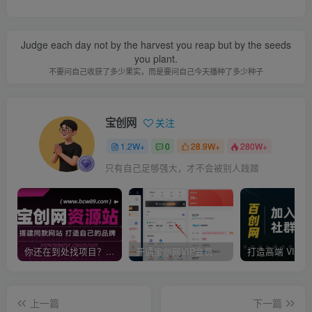
Judge each day not by the harvest you reap but by the seeds
you plant.
不要问自己收获了多少果实，而是要问自己今天播种了多少种子
宝创网
关注
1.2W+
0
28.9W+
280W+
只有自己足够强大，才不会被别人践踏
你还在到处找项目？还在当韭菜？我靠卖项目一个月收入5万+，曾经我也是个失败者。
开通宝创网VIP会员，尊享全站资源免费下载，享70%的推广提成！！【限时五折优惠】
上一篇
下一篇