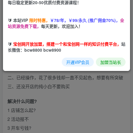
每日稳定更新20-50优质付费资源课程！
您当前未登录！建议登陆后购买，可保存购买订单
🔰 本站VIP
限时特惠，
￥78/年，￥99/永久 (推广佣金70%)，
全
站资源免费下载，
每天更新，欢迎加入！
🔰
宝创网开放加盟，搭建一个和宝创网一样的知识付费平台，
站
长微信：bcw8800 bcw8900
适合谁学
开通VIP会员
加盟当站长
一、已经开店，但是不知道如何操作，没有思路没有方向
二、已经操作，花了很多钱却一直不见起色，想要有所突破
三、还没开店的纯小白不要购买
解决什么问题?
1 店铺怎么起?
2 活动报不
3 开车亏钱?