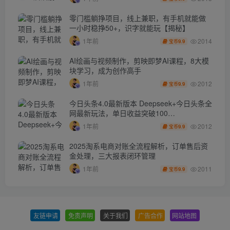
零门槛躺挣项目，线上兼职，有手机就能做
一小时稳挣50+，识字就能玩【揭秘】
2014
1年前
9.9
宝币
AI绘画与视频制作，剪映即梦AI课程，8大模
块学习，成为创作高手
2012
1年前
9.9
宝币
今日头条4.0最新版本 Deepseek+今日头条全
网最新玩法，单日收益突破100…
2012
1年前
9.9
宝币
2025淘系电商对账全流程解析，订单售后资
金处理，三大报表闭环管理
2011
1年前
9.9
宝币
友链申请
-
免责声明
-
关于我们
-
广告合作
-
网站地图