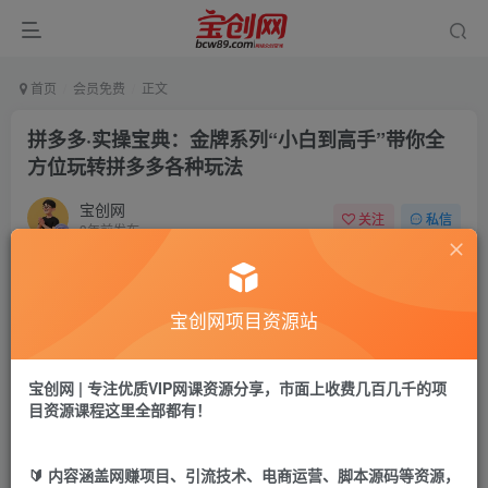
首页
会员免费
正文
拼多多·实操宝典：金牌系列“小白到高手”带你全
方位玩转拼多多各种玩法
宝创网
关注
私信
3年前发布
45
7
付费资源
宝创网项目资源站
拼多多·实操宝典：金牌系列“小白到高手”带你全方位玩转拼多多各种玩法
此内容为付费资源，请付费后查看
9.9
宝创网 | 专注优质VIP网课资源分享，市面上收费几百几千的项
19.9
宝币
宝币
目资源课程这里全部都有！
免费
免费
年卡会员
永久会员
🔰 内容涵盖网赚项目、引流技术、电商运营、脚本源码等资源，
立即购买