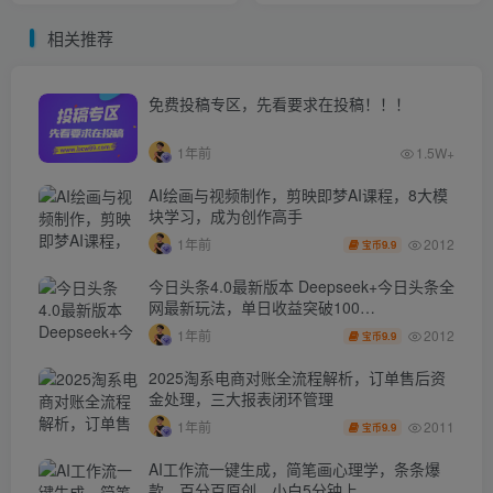
创双语字幕】
相关推荐
免费投稿专区，先看要求在投稿！！！
1年前
1.5W+
AI绘画与视频制作，剪映即梦AI课程，8大模
块学习，成为创作高手
2012
1年前
9.9
宝币
今日头条4.0最新版本 Deepseek+今日头条全
网最新玩法，单日收益突破100…
2012
1年前
9.9
宝币
2025淘系电商对账全流程解析，订单售后资
金处理，三大报表闭环管理
2011
1年前
9.9
宝币
AI工作流一键生成，简笔画心理学，条条爆
款，百分百原创，小白5分钟上…