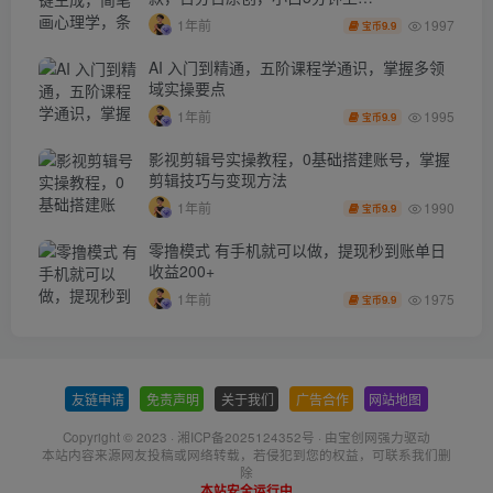
1997
1年前
9.9
宝币
AI 入门到精通，五阶课程学通识，掌握多领
域实操要点
1995
1年前
9.9
宝币
影视剪辑号实操教程，0基础搭建账号，掌握
剪辑技巧与变现方法
1990
1年前
9.9
宝币
零撸模式 有手机就可以做，提现秒到账单日
收益200+
1975
1年前
9.9
宝币
友链申请
-
免责声明
-
关于我们
-
广告合作
-
网站地图
Copyright © 2023 ·
湘ICP备2025124352号
· 由
宝创网
强力驱动
本站内容来源网友投稿或网络转载，若侵犯到您的权益，可联系我们删
除
本站安全运行中