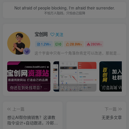
Not afraid of people blocking, I'm afraid their surrender.
不怕万人阻挡，只怕自己投降
宝创网
关注
1.2W+
0
28.9W+
280W+
这个宇宙中只有一个角落你肯定可以改进，那就是你自己
你还在到处找项目？还在当韭菜？我靠卖项目一个月收入5万+，曾经我也是个失败者。
开通宝创网VIP会员，尊享全站资源免费下载，享70%的推广提成！！【限时五折优惠】
上一篇
下一篇
想让AI帮你搞销售？这课教
无更多文章
指令设计+自动跟进，冷邮件
能转化，CRM无缝连！【原