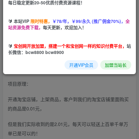
轻松上手，详细拆解
每日稳定更新20-50优质付费资源课程！
🔰 本站VIP
限时特惠，
￥78/年，￥99/永久 (推广佣金70%)，
全
站资源免费下载，
每天更新，欢迎加入！
🔰
宝创网开放加盟，搭建一个和宝创网一样的知识付费平台，
站
长微信：bcw8800 bcw8900
开通VIP会员
加盟当站长
项目原理：
开通淘宝店铺，上架商品，客户到我们的淘宝店铺里面购买
的商品是0.01元，
但是我们实际收到的是2.01元，每天可以轻送上百单千单万
单已是可以的！