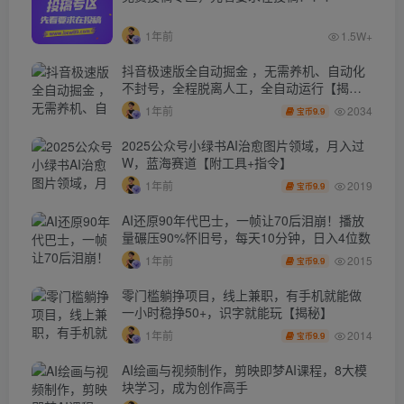
1年前
1.5W+
抖音极速版全自动掘金 ，无需养机、自动化
不封号，全程脱离人工，全自动运行【揭
秘】
2034
1年前
9.9
宝币
2025公众号小绿书AI治愈图片领域，月入过
W，蓝海赛道【附工具+指令】
2019
1年前
9.9
宝币
AI还原90年代巴士，一帧让70后泪崩！播放
量碾压90%怀旧号，每天10分钟，日入4位数
2015
1年前
9.9
宝币
零门槛躺挣项目，线上兼职，有手机就能做
一小时稳挣50+，识字就能玩【揭秘】
2014
1年前
9.9
宝币
AI绘画与视频制作，剪映即梦AI课程，8大模
块学习，成为创作高手