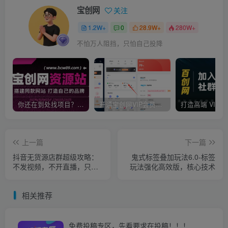
宝创网
关注
1.2W+
0
28.9W+
280W+
不怕万人阻挡，只怕自己投降
你还在到处找项目？还在当韭菜？我靠卖项目一个月收入5万+，曾经我也是个失败者。
开通宝创网VIP会员，尊享全站资源免费下载，享70%的推广提成！！【限时五折优惠】
上一篇
下一篇
抖音无货源店群超级攻略：
鬼式标签叠加玩法6.0-标签
不发视频，不开直播，只玩
玩法强化高效版，核心技术
转店铺自身流量
相关推荐
免费投稿专区，先看要求在投稿！！！