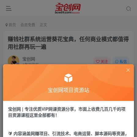
首页
会员免费
正文
赚钱社群系统运营葵花宝典，任何商业模式都值得
用社群再玩一遍
宝创网
关注
私信
4年前发布
45
6
付费资源
宝创网项目资源站
赚钱社群系统运营葵花宝典，任何商业模式都值得用社群再玩一遍
此内容为付费资源，请付费后查看
9.9
宝创网 | 专注优质VIP网课资源分享，市面上收费几百几千的项
19.9
宝币
宝币
目资源课程这里全部都有！
免费
免费
年卡会员
永久会员
🔰 内容涵盖网赚项目、引流技术、电商运营、脚本源码等资源，
立即购买