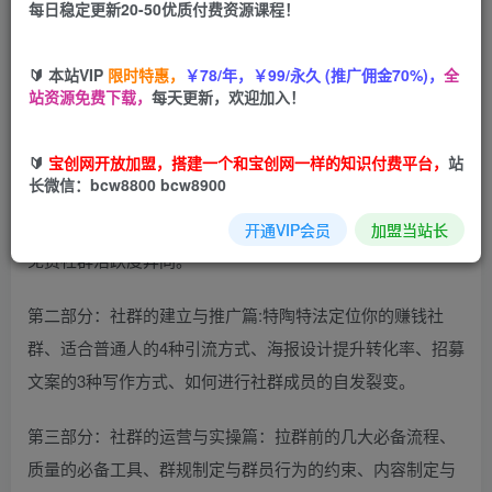
每日稳定更新20-50优质付费资源课程！
您当前未登录！建议登陆后购买，可保存购买订单
🔰 本站VIP
限时特惠，
￥78/年，￥99/永久 (推广佣金70%)，
全
站资源免费下载，
每天更新，欢迎加入！
课程分为3个部分：
🔰
宝创网开放加盟，搭建一个和宝创网一样的知识付费平台，
站
长微信：bcw8800 bcw8900
第一部分：社群的底层逻辑心法篇:做赚钱社群的趋势与必然
性、心态与期待、顶层设计的合理性、与课程产品的异同、
开通VIP会员
加盟当站长
免费社群活跃度异同。
第二部分：社群的建立与推广篇:特陶特法定位你的赚钱社
群、适合普通人的4种引流方式、海报设计提升转化率、招募
文案的3种写作方式、如何进行社群成员的自发裂变。
第三部分：社群的运营与实操篇：拉群前的几大必备流程、
质量的必备工具、群规制定与群员行为的约束、内容制定与