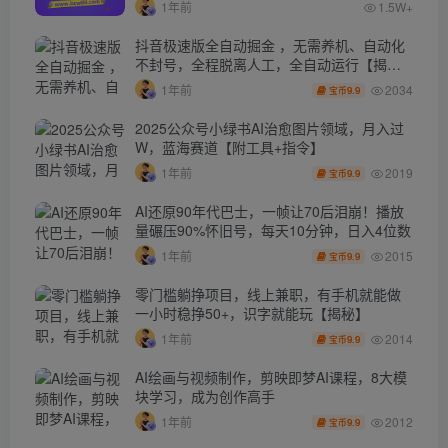
1年前
1.5W+
抖音极速版全自动掘金 ，无需养机、自动化
不封号，全程脱离人工，全自动运行【揭
秘】
2034
1年前
9.9
宝币
2025公众号小绿书AI治愈图片领域，月入过
W，蓝海赛道【附工具+指令】
2019
1年前
9.9
宝币
AI还原90年代巴士，一帧让70后泪崩！播放
量碾压90%怀旧号，每天10分钟，日入4位数
2015
1年前
9.9
宝币
零门槛躺挣项目，线上兼职，有手机就能做
一小时稳挣50+，识字就能玩【揭秘】
2014
1年前
9.9
宝币
AI绘画与视频制作，剪映即梦AI课程，8大模
块学习，成为创作高手
2012
1年前
9.9
宝币