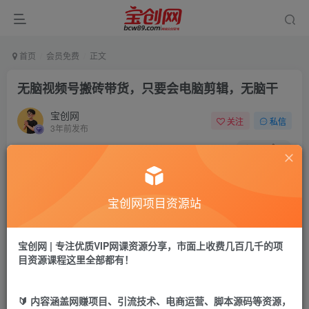
首页
会员免费
正文
无脑视频号搬砖带货，只要会电脑剪辑，无脑干
宝创网
关注
私信
3年前发布
39
9
付费资源
无脑视频号搬砖带货，只要会电脑剪辑，无脑干
宝创网项目资源站
此内容为付费资源，请付费后查看
9.9
19.9
宝币
宝币
宝创网 | 专注优质VIP网课资源分享，市面上收费几百几千的项
目资源课程这里全部都有！
免费
免费
年卡会员
永久会员
立即购买
🔰 内容涵盖网赚项目、引流技术、电商运营、脚本源码等资源，