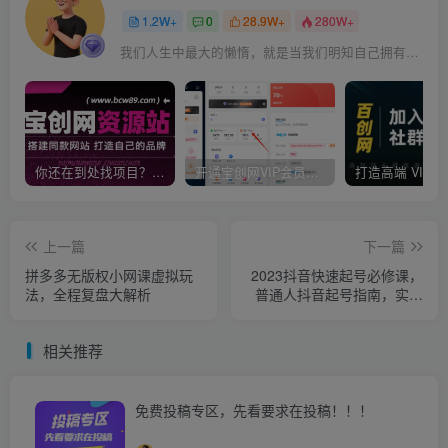
1.2W+
0
28.9W+
280W+
我们人生中最大的懒惰，就是当我们明知自己拥有作出选择的能力，却不去主动改变而是放任它的生活态度
你还在到处找项目？还在当韭菜？我靠卖项目一个月收入5万+，曾经我也是个失败者。
开通宝创网VIP会员，尊享全站资源免费下载，享70%的推广提成！！【限时五折优惠】
上一篇
下一篇
拼多多无版权小网课虚拟玩
2023抖音快速起号必修课，
法，全程复盘大解析
普通人抖音起号指南，实现
快速涨粉
相关推荐
免费投稿专区，先看要求在投稿！！！