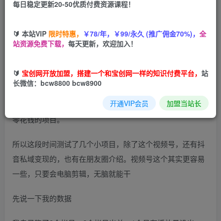
每日稳定更新20-50优质付费资源课程！
您当前未登录！建议登陆后购买，可保存购买订单
🔰 本站VIP
限时特惠，
￥78/年，￥99/永久 (推广佣金70%)，
全
站资源免费下载，
每天更新，欢迎加入！
一个连初中生都能执行的项目，目没有一点运营什么的技
术，就是一个网络苦力，需要找素材，混剪，发布，等着流
🔰
宝创网开放加盟，搭建一个和宝创网一样的知识付费平台，
站
量来，出单。
长微信：bcw8800 bcw8900
开通VIP会员
加盟当站长
过完年一直有兄弟找我问，有没有无需运营，当天就能赚点
零花钱的项目。
所以这段时间测试了几个小项目，除了这个视频号，还有抖
音私域变现的，也有在朋友圈介绍。视频号这个其实更容易
一些，只要会电脑剪辑，无脑就能干
先说一下我的数据