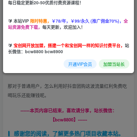
每日稳定更新20-50优质付费资源课程！
您当前未登录！建议登陆后购买，可保存购买订单
🔰 本站VIP
限时特惠，
￥78/年，￥99/永久 (推广佣金70%)，
全
站资源免费下载，
每天更新，欢迎加入！
🔰
宝创网开放加盟，搭建一个和宝创网一样的知识付费平台，
站
长微信：bcw8800 bcw8900
抖音今年大力扶持同城号，抖音团购也在今年下半年开放服
务商计划，作为抖音团购服务商，你可以在本地开展商家入
开通VIP会员
加盟当站长
驻，商家代运营，商家探店等业务。
那对于普通用户，怎么利用好抖音团购这波流量红利免费吃
喝玩乐还能赚钱呢。
------本页内容已结束，喜欢请分享，站长微信：
【bcw8800】------
感谢您的阅读，了解更多热门项目收藏本站。