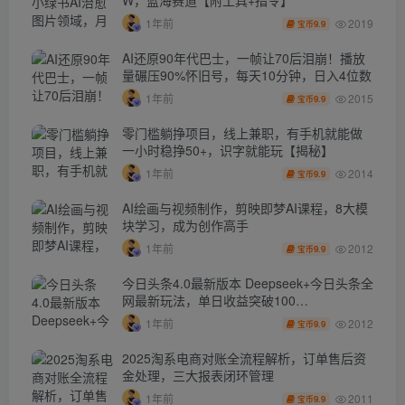
W，蓝海赛道【附工具+指令】
2019
1年前
9.9
宝币
AI还原90年代巴士，一帧让70后泪崩！播放
量碾压90%怀旧号，每天10分钟，日入4位数
2015
1年前
9.9
宝币
零门槛躺挣项目，线上兼职，有手机就能做
一小时稳挣50+，识字就能玩【揭秘】
2014
1年前
9.9
宝币
AI绘画与视频制作，剪映即梦AI课程，8大模
块学习，成为创作高手
2012
1年前
9.9
宝币
今日头条4.0最新版本 Deepseek+今日头条全
网最新玩法，单日收益突破100…
2012
1年前
9.9
宝币
2025淘系电商对账全流程解析，订单售后资
金处理，三大报表闭环管理
2011
1年前
9.9
宝币