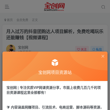
首页
会员免费
正文
月入过万的抖音团购达人项目解析，免费吃喝玩乐
还能赚钱【视频课程】
宝创网
关注
私信
4年前发布
36
10
付费资源
宝创网项目资源站
月入过万的抖音团购达人项目解析，免费吃喝玩乐还能赚钱【视频课程】
此内容为付费资源，请付费后查看
9.9
宝创网 | 专注优质VIP网课资源分享，市面上收费几百几千的项
19.9
宝币
宝币
目资源课程这里全部都有！
免费
免费
年卡会员
永久会员
🔰 内容涵盖网赚项目、引流技术、电商运营、脚本源码等资源，
立即购买