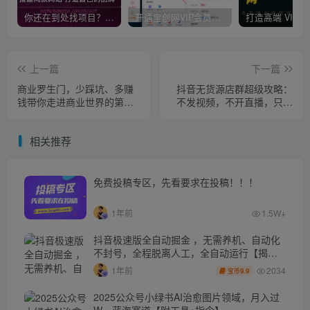
你还在到处找项目？还在当韭菜？我靠卖项目一个月收入5万+，曾经我也是个失败者。
开通宝创网VIP会员，尊享全站资源免费下载，享70%的推广提成！！【限时五折优惠】
上一篇
下一篇
商业罗生门，少踩坑、多赚
抖音无货源店群超级攻略：
钱带你走进商业世界的第一
不发视频，不开直播，只玩
课
转店铺自身流量
相关推荐
免费投稿专区，先看要求在投稿！！！
1年前
1.5W+
抖音极速版全自动掘金 ，无需养机、自动化
不封号，全程脱离人工，全自动运行【揭
秘】
2034
1年前
9.9
宝币
2025公众号小绿书AI治愈图片领域，月入过