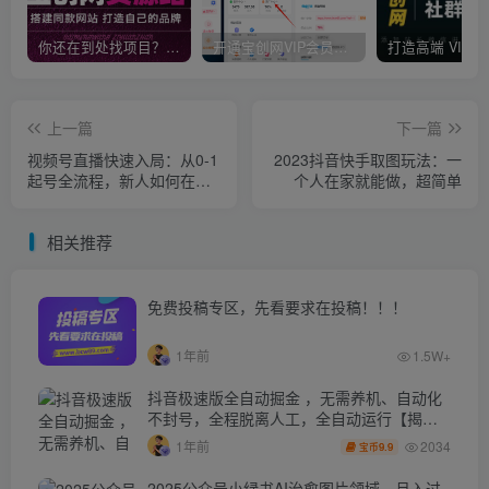
你还在到处找项目？还在当韭菜？我靠卖项目一个月收入5万+，曾经我也是个失败者。
开通宝创网VIP会员，尊享全站资源免费下载，享70%的推广提成！！【限时五折优惠】
上一篇
下一篇
视频号直播快速入局：从0-1
2023抖音快手取图玩法：一
起号全流程，新人如何在视
个人在家就能做，超简单
频号掘金
相关推荐
免费投稿专区，先看要求在投稿！！！
1年前
1.5W+
抖音极速版全自动掘金 ，无需养机、自动化
不封号，全程脱离人工，全自动运行【揭
秘】
2034
1年前
9.9
宝币
2025公众号小绿书AI治愈图片领域，月入过