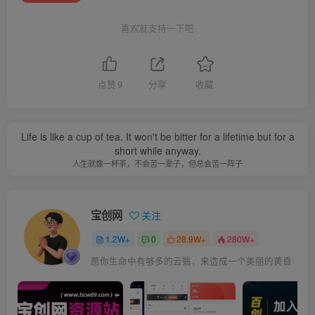
喜欢就支持一下吧
点赞
9
分享
收藏
Life is like a cup of tea. It won't be bitter for a lifetime but for a
short while anyway.
人生就像一杯茶，不会苦一辈子，但总会苦一阵子
宝创网
关注
1.2W+
0
28.9W+
280W+
愿你生命中有够多的云翳，来造成一个美丽的黄昏