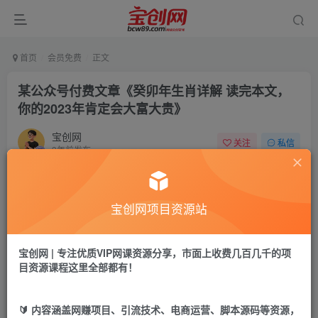
首页
会员免费
正文
某公众号付费文章《癸卯年生肖详解 读完本文，
你的2023年肯定会大富大贵》
宝创网
关注
私信
3年前发布
40
9
付费资源
宝创网项目资源站
某公众号付费文章《癸卯年生肖详解 读完本文，你的2023年肯定会大富大贵》
此内容为付费资源，请付费后查看
9.9
宝创网 | 专注优质VIP网课资源分享，市面上收费几百几千的项
19.9
宝币
宝币
目资源课程这里全部都有！
免费
免费
年卡会员
永久会员
🔰 内容涵盖网赚项目、引流技术、电商运营、脚本源码等资源，
立即购买