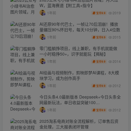
W，蓝海赛道【附工具+指令】
2019
1年前
9.9
宝币
AI还原90年代巴士，一帧让70后泪崩！播放
量碾压90%怀旧号，每天10分钟，日入4位数
2015
1年前
9.9
宝币
零门槛躺挣项目，线上兼职，有手机就能做
一小时稳挣50+，识字就能玩【揭秘】
2014
1年前
9.9
宝币
AI绘画与视频制作，剪映即梦AI课程，8大模
块学习，成为创作高手
2012
1年前
9.9
宝币
今日头条4.0最新版本 Deepseek+今日头条全
网最新玩法，单日收益突破100…
2012
1年前
9.9
宝币
2025淘系电商对账全流程解析，订单售后资
金处理，三大报表闭环管理