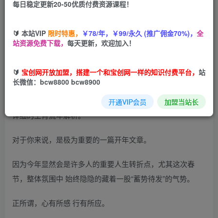
每日稳定更新20-50优质付费资源课程！
您当前未登录！建议登陆后购买，可保存购买订单
🔰 本站VIP
限时特惠，
￥78/年，￥99/永久 (推广佣金70%)，
全
站资源免费下载，
每天更新，欢迎加入！
千呼万唤始出来！终于，癸卯年的生肖流年运势解读，正式
🔰
宝创网开放加盟，搭建一个和宝创网一样的知识付费平台，
站
发布了。
长微信：bcw8800 bcw8900
可以很负责任说，本文是目前市面上，最系统 最专业 也是最
开通VIP会员
加盟当站长
详细的生肖流年解析。
对于你来说，是极为重要的一篇开年文章。
因为今年显然会是许多人的重要人生转折点，尤其这次春
节，整体氛围中 始终隐隐的藏着一股“蓄势待发”的气势。
正所谓，心有所感 行有所应。