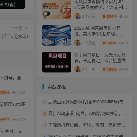
同城实体直播线下实战课：
打造高端 VIP社群(社群仅对网站用户开放)
最新无水印课程资源 长期更新
免费投稿专区，先看要求在投稿！！！
3天高密度教学，1V1定制货
盘话术快速实现同城爆店
96
2个月前
9.9
宝币
下一篇
2026 AI 创富新思维火箭
班：某大佬3天私房课，一
平台(无水印)
人公司实体获客商机洞察
88
2个月前
9.9
宝币
快手风口项目，荧光计划托
管，长期稳定，适合批量做
80
2个月前
9.9
宝币
化不封号，全
实战课程
2034
9.9
宝币
鹿鼎山系列内部课程(更新2026年5月)专注缠论教学，行情分析、学习答疑、机会提示、实操讲解
1
量碾压90%怀
最新AI动态漫+网盘，AI赋能网盘拉新，几秒一条拉爆收益
2
2015
9.9
宝币
国际版抖音拉新，剪映，醒图，豆包等多玩法教程，长期可做的项目，轻松日入四位数，深度揭秘玩法，干就完了
3
模块学习，成
AIGC设计高阶研修课：精通多款主流创作工具，从出图建模到模型训练全面进阶
4