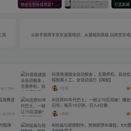
你还在到处找项目？还在当韭菜？我靠卖项目一个月收入5万+，曾经我也是个失败者。
开通宝创网VIP会员，尊享全站资源免费下载，享70%的推广提成！！【限时五折优惠】
工具
从新手到高手京东运营培训：从基础到高级 玩转京东电商
抖音极速版全自动掘金 ，无需养机、自动
程脱离人工，全自动运行【揭秘】
1.5W+
1年前
蓝海赛道
AI还原90年代巴士，一帧让70后泪崩！播放
旧号，每天10分钟，日入4位数
2019
1年前
时稳挣
AI绘画与视频制作，剪映即梦AI课程，8大
为创作高手