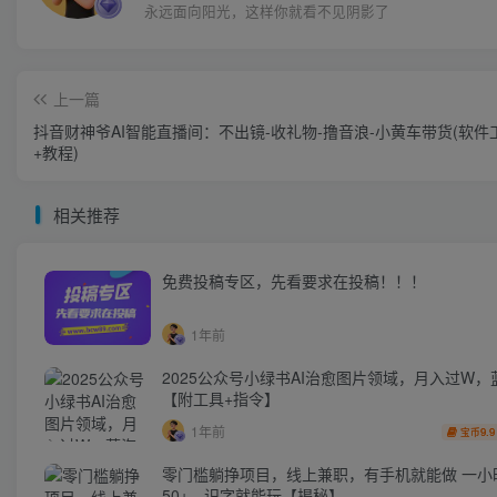
永远面向阳光，这样你就看不见阴影了
上一篇
抖音财神爷AI智能直播间：不出镜-收礼物-撸音浪-小黄车带货(软件
+教程)
相关推荐
免费投稿专区，先看要求在投稿！！！
1年前
2025公众号小绿书AI治愈图片领域，月入过W，
【附工具+指令】
1年前
9.9
宝币
零门槛躺挣项目，线上兼职，有手机就能做 一小
50+，识字就能玩【揭秘】