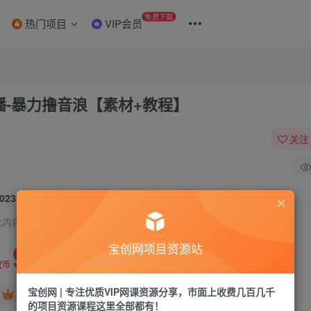
免费下载
热门项目
VIP会员
播-暴力撸音浪【素材+教程】
关注
2023抖音加特林直播间搭建技术，0粉开播-暴力撸音浪【素材+教程】
此内容为付费资源，请付费后查看
9.9
宝创网项目资源站
19.9
宝币
宝币
宝创网 | 专注优质VIP网课资源分享，市面上收费几百几千
免费
免费
年卡会员
永久会员
的项目资源课程这里全部都有！