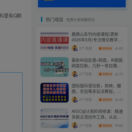
料里有Q群
热门项目
免费分享网赚资讯
鹿鼎山系列内部课程(更新
2026年5月)专注缠论教学，
行情分析、学习答疑、机会
85
2个月前
9.9
宝币
提示、实操讲解
最新AI动态漫+网盘，AI赋能
网盘拉新，几秒一条拉爆收
益
70
2个月前
9.9
宝币
国际版抖音拉新，剪映，醒
图，豆包等多玩法教程，长
期可做的项目，轻松日入四
36
2个月前
9.9
宝币
位数，深度揭秘玩法，干就
完了
AIGC设计高阶研修课：精通
多款主流创作工具，从出图
建模到模型训练全面进阶
82
2个月前
9.9
宝币