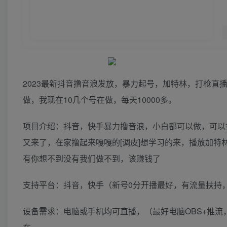
2023最新抖音撸音浪发放，暴力起号，加特林，打枪
做，我现在10几个号在做，每天10000多。
项目介绍：抖音，快手暴力撸音浪，小白都可以做，可以
又来了，在家撸起来嘎嘎的[调皮]想学习的来，播放加特
有你想不到没有我们做不到，该赚钱了
支持平台：抖音，快手（新号0分开播最好，有流量扶持
设备需求：电脑或手机均可直播，（最好电脑OBS+推