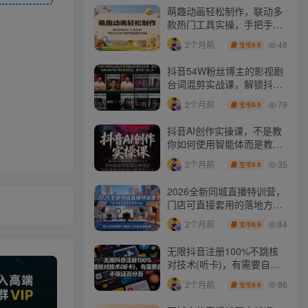
萌趣动画轻松制作，联动多
款热门工具实操，手把手打
造可爱胖橘猫趣味动画
48
2个月前
9.9
宝币
抖音54W粉丝博主的影视剧
台词混剪实战课，解锁抖音
伙伴计划+精选独家收益，
79
2个月前
9.9
宝币
新手零门槛上手
抖音AI创作实操课，不是教
你如何使用智能体而是教你
如何利用智能体变现(更新5
35
2个月前
9.9
宝币
月)
2026全新同城直播特训营，
门店可直接套用的落地方
法，助力实体商家打通线上
84
2个月前
9.9
宝币
同城流量渠道
无限抖音注册100%不跳核
对技术(听卡)，有需要自
测，不保证百分百
86
2个月前
9.9
宝币