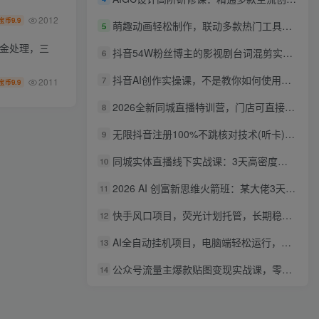
2012
9.9
宝币
萌趣动画轻松制作，联动多款热门工具实操，手把手打造可爱胖橘猫趣味动画
5
资金处理，三
抖音54W粉丝博主的影视剧台词混剪实战课，解锁抖音伙伴计划+精选独家收益，新手零门槛上手
6
抖音AI创作实操课，不是教你如何使用智能体而是教你如何利用智能体变现(更新5月)
7
2011
9.9
宝币
2026全新同城直播特训营，门店可直接套用的落地方法，助力实体商家打通线上同城流量渠道
8
无限抖音注册100%不跳核对技术(听卡)，有需要自测，不保证百分百
9
同城实体直播线下实战课：3天高密度教学，1V1定制货盘话术快速实现同城爆店
10
2026 AI 创富新思维火箭班：某大佬3天私房课，一人公司实体获客商机洞察
11
快手风口项目，荧光计划托管，长期稳定，适合批量做
12
AI全自动挂机项目，电脑端轻松运行，稳定日入500+，零门槛上手
13
公众号流量主爆款贴图变现实战课，零基础AI一键出图，轻松日入100+稳定收益
14