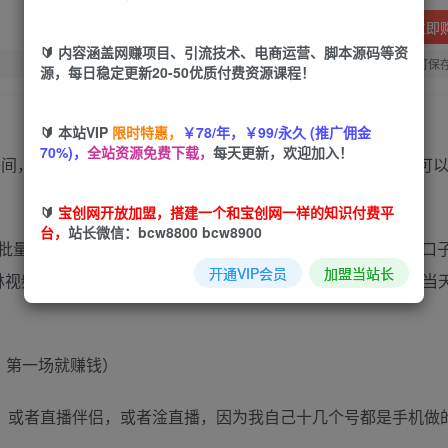
立即
🔰 内容涵盖网赚项目、引流技术、电商运营、脚本源码等资
您当前未登录！建议登陆后购买，可保
源，每日稳定更新20-50优质付费资源课程！
🔰 本站VIP
限时特惠，
￥78/年，￥99/永久 (推广佣金
70%)，
全站资源免费下载，
每天更新，欢迎加入！
直播间，靠声音直播，厉害的不得了。暴力撸音浪。快手抖音都可
🔰
宝创网开放加盟，搭建一个和宝创网一样的知识付费平
台，
站长微信：bcw8800 bcw8900
批量做，只要你有号，抗封，无人直播 抖音直播 撸音浪，新口
开通VIP会员
加盟当站长
林视频+黑屏直播间！礼物满天飞撸浪嘎嘎猛[發]教起号方法！当
，第一场就赚钱）
流，或者直播伴侣，或者淦直播，因为我自己十几个号都是手机做