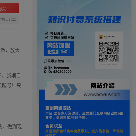
购买
存购买订单
以做，放大
子，新项目
天起号！只
的。做到现