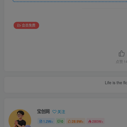
会员免费
点赞
1
Life is the f
宝创网
关注
1.2W+
0
28.9W+
280W+