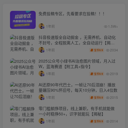
免费投稿专区，先看要求在投稿！！！
1年前
1.5W+
抖音极速版全自动掘金 ，无需养机、自动化
不封号，全程脱离人工，全自动运行【揭
秘】
2034
1年前
9.9
宝币
2025公众号小绿书AI治愈图片领域，月入过
W，蓝海赛道【附工具+指令】
2019
1年前
9.9
宝币
AI还原90年代巴士，一帧让70后泪崩！播放
量碾压90%怀旧号，每天10分钟，日入4位数
2015
1年前
9.9
宝币
零门槛躺挣项目，线上兼职，有手机就能做
一小时稳挣50+，识字就能玩【揭秘】
2014
1年前
9.9
宝币