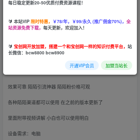
每日稳定更新20-50优质付费资源课程！
您当前未登录！建议登陆后购买，可保存购买订单
🔰 本站VIP
限时特惠，
￥78/年，￥99/永久 (推广佣金70%)，
全
站资源免费下载，
每天更新，欢迎加入！
陌陌真机站街，陌陌CDA同步器，
🔰
宝创网开放加盟，搭建一个和宝创网一样的知识付费平台，
站
长微信：bcw8800 bcw8900
模仿真实定位 不是虚拟定位 大家看好
开通VIP会员
加盟当站长
真实站街 绝对好用 可以模拟真实站街
效果可靠 陌陌引流神器 陌陌粉价格可观
各种陌陌渠道都可以使用 在之前的版本更新了
里面附带视频讲解 小白也可以使用明白
设备需求：电脑