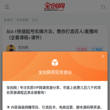
首页
会员免费
正文
从0-1快速起号实操方法，教你打造百人/直播间
（全套课程+课件）
宝创网
关注
私信
3年前发布
48
7
付费资源
宝创网项目资源站
从0-1快速起号实操方法，教你打造百人/直播间（全套课程+课件）
此内容为付费资源，请付费后查看
9.9
宝创网 | 专注优质VIP网课资源分享，市面上收费几百几千的项
19.9
宝币
宝币
目资源课程这里全部都有！
免费
免费
年卡会员
永久会员
🔰 内容涵盖网赚项目、引流技术、电商运营、脚本源码等资源，
立即购买