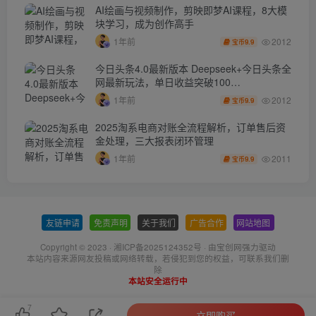
AI绘画与视频制作，剪映即梦AI课程，8大模
块学习，成为创作高手
2012
1年前
9.9
宝币
今日头条4.0最新版本 Deepseek+今日头条全
网最新玩法，单日收益突破100…
2012
1年前
9.9
宝币
2025淘系电商对账全流程解析，订单售后资
金处理，三大报表闭环管理
2011
1年前
9.9
宝币
友链申请
-
免责声明
-
关于我们
-
广告合作
-
网站地图
Copyright © 2023 ·
湘ICP备2025124352号
· 由
宝创网
强力驱动
本站内容来源网友投稿或网络转载，若侵犯到您的权益，可联系我们删
除
本站安全运行中
7
立即购买