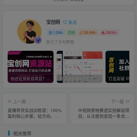
宝创网
关注
1.2W+
0
28.9W+
280W+
努力了才叫梦想
你还在到处找项目？还在当韭菜？我靠卖项目一个月收入5万+，曾经我也是个失败者。
开通宝创网VIP会员，尊享全站资源免费下载，享70%的推广提成！！【限时五折优惠】
上一篇
下一篇
直播带货实战训练营：100%
中视频景物赛道实拍解说项
盈利核心步骤，给方向，给
目，从注册到变现一条龙大
方法，给步骤，能落地
解析【视频课程】
相关推荐