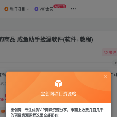
免费下载
热门项目
VIP会员
商品 咸鱼助手捡漏软件(软件+教程)
关注
【捡漏神器】实时在线采集咸鱼最新发布的商品 咸鱼助手捡漏软件(软件+
此内容为付费资源，请付费后查看
9.9
宝创网项目资源站
19.9
宝币
宝币
宝创网 | 专注优质VIP网课资源分享，市面上收费几百几千
免费
免费
年卡会员
永久会员
的项目资源课程这里全部都有！