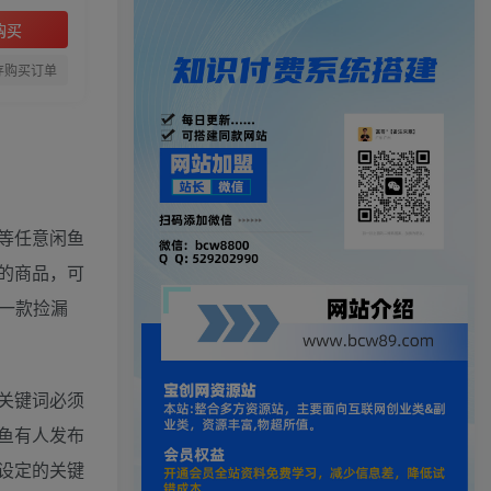
购买
存购买订单
等任意闲鱼
的商品，可
一款捡漏
关键词必须
鱼有人发布
设定的关键