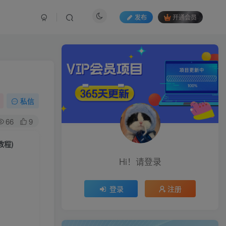
发布
开通会员
私信
66
9
教程)
Hi！请登录
登录
注册