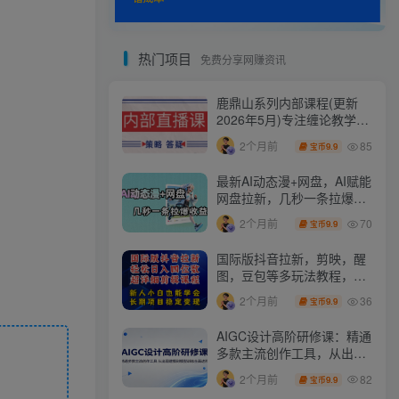
热门项目
免费分享网赚资讯
鹿鼎山系列内部课程(更新
2026年5月)专注缠论教学，
行情分析、学习答疑、机会
85
2个月前
9.9
宝币
提示、实操讲解
最新AI动态漫+网盘，AI赋能
网盘拉新，几秒一条拉爆收
益
70
2个月前
9.9
宝币
国际版抖音拉新，剪映，醒
图，豆包等多玩法教程，长
期可做的项目，轻松日入四
36
2个月前
9.9
宝币
位数，深度揭秘玩法，干就
完了
AIGC设计高阶研修课：精通
多款主流创作工具，从出图
建模到模型训练全面进阶
82
2个月前
9.9
宝币