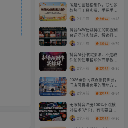
萌趣动画轻松制作，联动多
款热门工具实操，手把手打
造可爱胖橘猫趣味动画
48
2个月前
9.9
宝币
抖音54W粉丝博主的影视剧
台词混剪实战课，解锁抖音
伙伴计划+精选独家收益，
79
2个月前
9.9
宝币
新手零门槛上手
抖音AI创作实操课，不是教
你如何使用智能体而是教你
如何利用智能体变现(更新5
35
2个月前
9.9
宝币
月)
2026全新同城直播特训营，
门店可直接套用的落地方
法，助力实体商家打通线上
84
2个月前
9.9
宝币
同城流量渠道
无限抖音注册100%不跳核
对技术(听卡)，有需要自
测，不保证百分百
86
2个月前
9.9
宝币