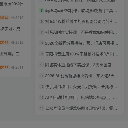
量碾压90%怀
萌趣动画轻松制作，联动多款热门工具实操，手把手打造可爱胖橘猫趣味动画
5
2015
9.9
宝币
抖音54W粉丝博主的影视剧台词混剪实战课，解锁抖音伙伴计划+精选独家收益，新手零门槛上手
6
模块学习，成
抖音AI创作实操课，不是教你如何使用智能体而是教你如何利用智能体变现(更新5月)
7
2012
2026全新同城直播特训营，门店可直接套用的落地方法，助力实体商家打通线上同城流量渠道
9.9
8
宝币
资金处理，三
无限抖音注册100%不跳核对技术(听卡)，有需要自测，不保证百分百
9
同城实体直播线下实战课：3天高密度教学，1V1定制货盘话术快速实现同城爆店
10
2011
9.9
宝币
2026 AI 创富新思维火箭班：某大佬3天私房课，一人公司实体获客商机洞察
11
快手风口项目，荧光计划托管，长期稳定，适合批量做
12
AI全自动挂机项目，电脑端轻松运行，稳定日入500+，零门槛上手
13
公众号流量主爆款贴图变现实战课，零基础AI一键出图，轻松日入100+稳定收益
14