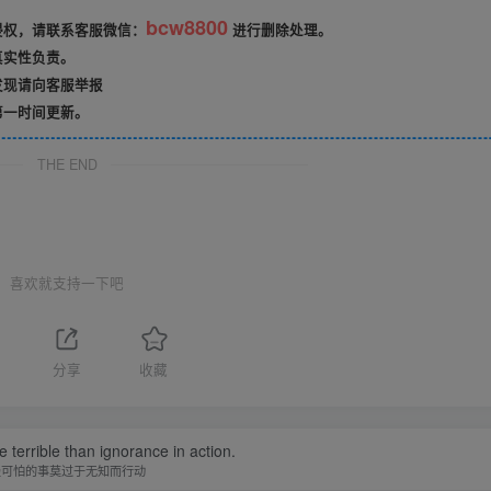
bcw8800
侵权，请联系客服微信：
进行删除处理。
真实性负责。
发现请向客服举报
第一时间更新。
THE END
喜欢就支持一下吧
分享
收藏
 terrible than ignorance in action.
最可怕的事莫过于无知而行动