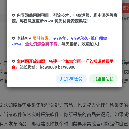
立即
🔰 内容涵盖网赚项目、引流技术、电商运营、脚本源码等资
您当前未登录！建议登陆后购买，可保
源，每日稳定更新20-50优质付费资源课程！
🔰 本站VIP
限时特惠，
￥78/年，￥99/永久 (推广佣金
70%)，
全站资源免费下载，
每天更新，欢迎加入！
🔰
宝创网开放加盟，搭建一个和宝创网一样的知识付费平
，并且支持自定义设置采集关键词，比如可以采集手机，电器等
台，
站长微信：bcw8800 bcw8900
商品，软件就能直接采集出来了，如果采集出来刚好有自己心仪
开通VIP会员
加盟当站长
内与商家去了解商品详细信息了，第一时间就可以获取到，也算是
无法知晓你需要采集哪些关键词商品，也无权去处理你所采集的
，当前软件仅为实时采集软件，你所采集的商品关键词，如果咸
有人发布商品，那就建议你换个时间段再采集或者可能是你自己