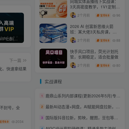
同城实体直播线下实战课：
3天高密度教学，1V1定制货
盘话术快速实现同城爆店
96
2个月前
9.9
宝币
2026 AI 创富新思维火箭
班：某大佬3天私房课，一
人公司实体获客商机洞察
打造高端 VIP社群(社群仅对网站用户开放)
最新无水印课程资源 长期更新
免费投稿专区，先看要求在投稿！！！
88
2个月前
9.9
宝币
快手风口项目，荧光计划托
管，长期稳定，适合批量做
下一篇
80
2个月前
9.9
宝币
化、快速拿结果
实战课程
鹿鼎山系列内部课程(更新2026年5月)专注缠论教学，行情分析、学习答疑、机会提示、实操讲解
1
最新AI动态漫+网盘，AI赋能网盘拉新，几秒一条拉爆收益
2
化不封号，全
国际版抖音拉新，剪映，醒图，豆包等多玩法教程，长期可做的项目，轻松日入四位数，深度揭秘玩法，干就完了
3
2034
9.9
宝币
AIGC设计高阶研修课：精通多款主流创作工具，从出图建模到模型训练全面进阶
4