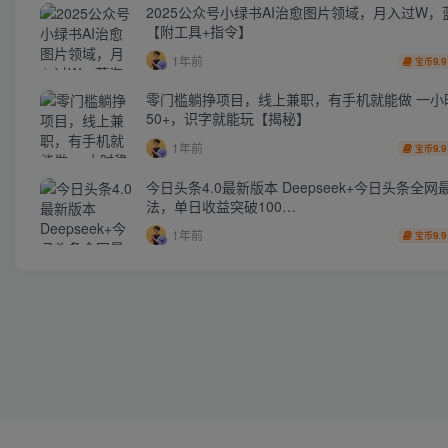
2025公众号小绿书AI治愈图片领域，月入过W，
【附工具+指令】
1年前
9.9
宝币
零门槛躺挣项目，线上兼职，有手机就能做 一小
50+，识字就能玩【揭秘】
1年前
9.9
宝币
今日头条4.0最新版本 Deepseek+今日头条全网
法，单日收益突破100…
1年前
9.9
宝币