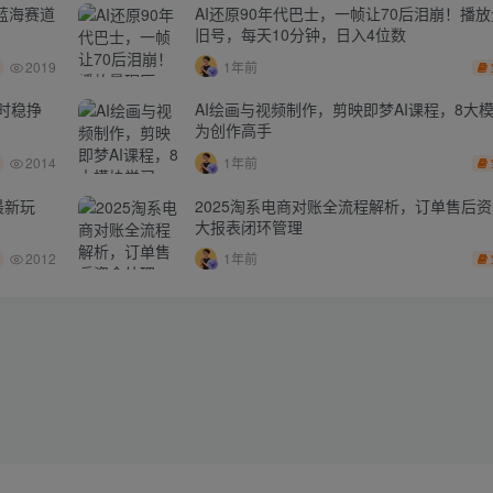
蓝海赛道
AI还原90年代巴士，一帧让70后泪崩！播放
旧号，每天10分钟，日入4位数
2019
1年前
时稳挣
AI绘画与视频制作，剪映即梦AI课程，8大
为创作高手
2014
1年前
最新玩
2025淘系电商对账全流程解析，订单售后
大报表闭环管理
2012
1年前