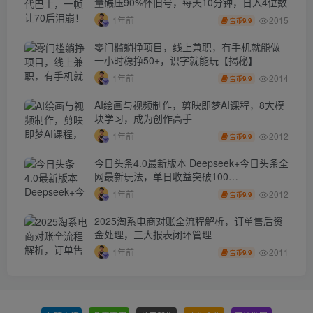
量碾压90%怀旧号，每天10分钟，日入4位数
2015
1年前
9.9
宝币
零门槛躺挣项目，线上兼职，有手机就能做
一小时稳挣50+，识字就能玩【揭秘】
2014
1年前
9.9
宝币
AI绘画与视频制作，剪映即梦AI课程，8大模
块学习，成为创作高手
2012
1年前
9.9
宝币
今日头条4.0最新版本 Deepseek+今日头条全
网最新玩法，单日收益突破100…
2012
1年前
9.9
宝币
2025淘系电商对账全流程解析，订单售后资
金处理，三大报表闭环管理
2011
1年前
9.9
宝币