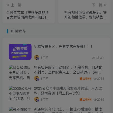
上一篇
下一篇
某付费文章《拼多多虚拟项
抖音视频带货实战投流，提
目大解析 堪称教科书经典操
升视频播放量，增加销售轻
作玩法》
松出单
相关推荐
免费投稿专区，先看要求在投稿！！！
1年前
1.5W+
抖音极速版全自动掘金 ，无需养机、自动化
不封号，全程脱离人工，全自动运行【揭
秘】
2034
1年前
9.9
宝币
2025公众号小绿书AI治愈图片领域，月入过
W，蓝海赛道【附工具+指令】
2019
1年前
9.9
宝币
AI还原90年代巴士，一帧让70后泪崩！播放