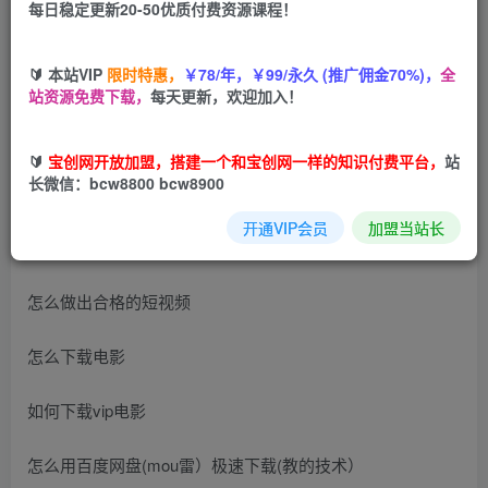
每日稳定更新20-50优质付费资源课程！
您当前未登录！建议登陆后购买，可保存购买订单
🔰 本站VIP
限时特惠，
￥78/年，￥99/永久 (推广佣金70%)，
全
站资源免费下载，
每天更新，欢迎加入！
课程大纲：
🔰
宝创网开放加盟，搭建一个和宝创网一样的知识付费平台，
站
长微信：bcw8800 bcw8900
抖音怎么做定位
开通VIP会员
加盟当站长
做抖音的错误说法
怎么做出合格的短视频
怎么下载电影
如何下载vip电影
怎么用百度网盘(mou雷）极速下载(教的技术）