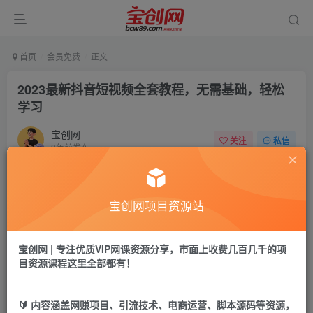
首页
会员免费
正文
2023最新抖音短视频全套教程，无需基础，轻松
学习
宝创网
关注
私信
3年前发布
70
14
付费资源
宝创网项目资源站
2023最新抖音短视频全套教程，无需基础，轻松学习
此内容为付费资源，请付费后查看
9.9
宝创网 | 专注优质VIP网课资源分享，市面上收费几百几千的项
19.9
宝币
宝币
目资源课程这里全部都有！
免费
免费
年卡会员
永久会员
🔰 内容涵盖网赚项目、引流技术、电商运营、脚本源码等资源，
立即购买