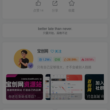
点赞
14
分享
收藏
better late than never.
只要开始，虽晚不迟
宝创网
关注
1.2W+
0
28.9W+
280W+
只有自己足够强大，才不会被别人践踏
你还在到处找项目？还在当韭菜？我靠卖项目一个月收入5万+，曾经我也是个失败者。
开通宝创网VIP会员，尊享全站资源免费下载，享70%的推广提成！！【限时五折优惠】