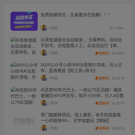
免费投稿专区，先看要求在投稿！！！
1年前
1.5W+
抖音极速版全自动掘金 ，无需养机、自动化
不封号，全程脱离人工，全自动运行【揭
秘】
2034
1年前
9.9
宝币
2025公众号小绿书AI治愈图片领域，月入过
W，蓝海赛道【附工具+指令】
2019
1年前
9.9
宝币
AI还原90年代巴士，一帧让70后泪崩！播放
量碾压90%怀旧号，每天10分钟，日入4位数
2015
1年前
9.9
宝币
零门槛躺挣项目，线上兼职，有手机就能做
一小时稳挣50+，识字就能玩【揭秘】
2014
1年前
9.9
宝币