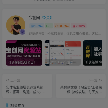
宝创网
关注
1.2W+
0
28.9W+
280W+
即便是再微小不过的事情，你也要用心去做。这就是成功的秘密
你还在到处找项目？还在当韭菜？我靠卖项目一个月收入5万+，曾经我也是个失败者。
开通宝创网VIP会员，尊享全站资源免费下载，享70%的推广提成！！【限时五折优惠】
上一篇
下一篇
实体店业绩增长运营系统
某付款文章《淘宝卖“王者荣
课，拓客、沟通、成交、转
耀”游戏攻略，每天变现
介绍!
500+，选品思路+玩法》
相关推荐