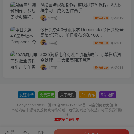
AI绘画与视频制作，剪映即梦AI课程，8大模
块学习，成为创作高手
2012
1年前
9.9
宝币
今日头条4.0最新版本 Deepseek+今日头条全
网最新玩法，单日收益突破100…
2012
1年前
9.9
宝币
2025淘系电商对账全流程解析，订单售后资
金处理，三大报表闭环管理
2011
1年前
9.9
宝币
友链申请
-
免责声明
-
关于我们
-
广告合作
-
网站地图
Copyright © 2023 ·
湘ICP备2025124352号
· 由
宝创网
强力驱动
本站内容来源网友投稿或网络转载，若侵犯到您的权益，可联系我们删
除
本站安全运行中
15
立即购买