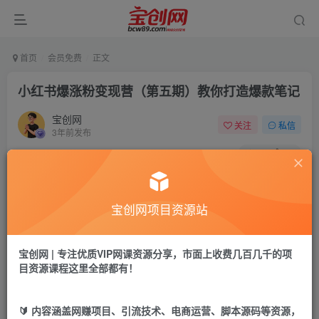
首页
会员免费
正文
小红书爆涨粉变现营（第五期）教你打造爆款笔记
宝创网
关注
私信
3年前发布
61
15
付费资源
小红书爆涨粉变现营（第五期）教你打造爆款笔记
宝创网项目资源站
此内容为付费资源，请付费后查看
9.9
19.9
宝币
宝币
宝创网 | 专注优质VIP网课资源分享，市面上收费几百几千的项
目资源课程这里全部都有！
免费
免费
年卡会员
永久会员
立即购买
🔰 内容涵盖网赚项目、引流技术、电商运营、脚本源码等资源，