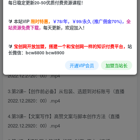
每日稳定更新20-50优质付费资源课程！
您当前未登录！建议登陆后购买，可保存购买订单
🔰 本站VIP
限时特惠，
￥78/年，￥99/永久 (推广佣金70%)，
全
站资源免费下载，
每天更新，欢迎加入！
课程目录
1.先导课-普通人打造爆款小红书的10个底层逻辑（直播
🔰
宝创网开放加盟，搭建一个和宝创网一样的知识付费平台，
站
2022.12.2420：00）.mp4
长微信：bcw8800 bcw8900
开通VIP会员
加盟当站长
2.第1课-【定位赛道】选好赛道，确定个人IP方向（直播
2022.12.2720：00）.mp4
3.第2课–【创作前必备】从包装、选题到对标账号（直播
2022.12.2820：00）.mp4
4.第3课–【文案写作】高赞文案与脚本创作方法（直播
2022.12.2920：00）.mp4