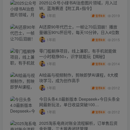
2025公众号小绿书AI治愈图片领域，月入过
W，蓝海赛道【附工具+指令】
2019
1年前
9.9
宝币
AI还原90年代巴士，一帧让70后泪崩！播放
量碾压90%怀旧号，每天10分钟，日入4位数
2015
1年前
9.9
宝币
零门槛躺挣项目，线上兼职，有手机就能做
一小时稳挣50+，识字就能玩【揭秘】
2014
1年前
9.9
宝币
AI绘画与视频制作，剪映即梦AI课程，8大模
块学习，成为创作高手
2012
1年前
9.9
宝币
今日头条4.0最新版本 Deepseek+今日头条全
网最新玩法，单日收益突破100…
2012
1年前
9.9
宝币
2025淘系电商对账全流程解析，订单售后资
金处理，三大报表闭环管理