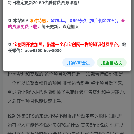
每日稳定更新20-50优质付费资源课程！
您当前未登录！建议登陆后购买，可保存购买订单
🔰 本站VIP
限时特惠，
￥78/年，￥99/永久 (推广佣金70%)，
全
站资源免费下载，
每天更新，欢迎加入！
本文将从外卖cPS项目的起源、前期准备、过程引流、转化
🔰
宝创网开放加盟，搭建一个和宝创网一样的知识付费平台，
站
变现等几个方面简介,项目不错,小白也能月入过万(本文非广
长微信：bcw8800 bcw8900
告,真实项目经验总结,可以复制)。能认真看完的说明你已经
开通VIP会员
加盟当站长
有足够的耐心去做一件事情,特別是打箅靠—个项目快速积累
粉丝資源和变现的,这个项目没有售后,一次部詈持续引流,是
一个可以长期累积性的项目,非常适合新手,整个项目做下来,
至少能让你“入圈”,也能积攒了电商经验广告资源和学习能力,
之后其他项目也能快速上手。
说起外卖CPS的来源,不得不佩服那些淘宝客的聪明头脑,开
始有些人可能还不懂外卖CPS是什么,其实5单说就是你可以
通过平台下单领取优惠券,购买外卖的时候会有6个点提成,例