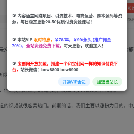
立即
🔰 内容涵盖网赚项目、引流技术、电商运营、脚本源码等资
您当前未登录！建议登陆后购买，可保
源，每日稳定更新20-50优质付费资源课程！
🔰 本站VIP
限时特惠，
￥78/年，￥99/永久 (推广佣金
70%)，
全站资源免费下载，
每天更新，欢迎加入！
是抖音、快手、视频号、三个平台的短视频为主，且每个平台都
🔰
宝创网开放加盟，搭建一个和宝创网一样的知识付费平
台，
站长微信：bcw8800 bcw8900
知状态！
开通VIP会员
加盟当站长
，但是我们经过小范围内测，发现很多人喜欢这种风格。
道的视频就很容易热门。前期的话，我们主要以涨粉为目的，中