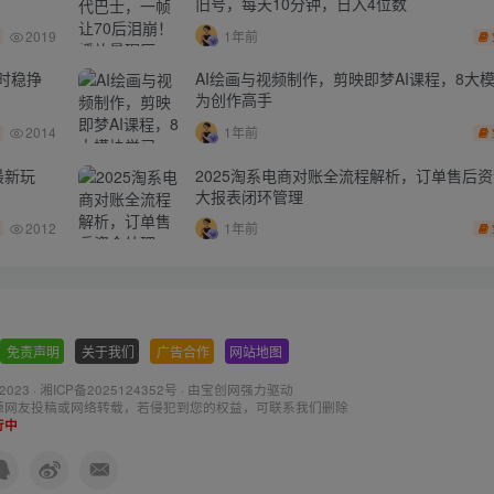
旧号，每天10分钟，日入4位数
2019
1年前
时稳挣
AI绘画与视频制作，剪映即梦AI课程，8大
为创作高手
2014
1年前
最新玩
2025淘系电商对账全流程解析，订单售后
大报表闭环管理
2012
1年前
免责声明
-
关于我们
-
广告合作
-
网站地图
 2023 ·
湘ICP备2025124352号
· 由
宝创网
强力驱动
源网友投稿或网络转载，若侵犯到您的权益，可联系我们删除
行中