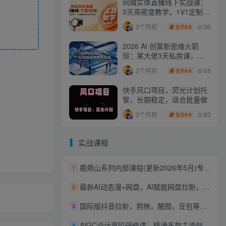
同城实体直播线下实战课：
3天高密度教学，1V1定制货
盘话术快速实现同城爆店
96
2个月前
9.9
宝币
2026 AI 创富新思维火箭
班：某大佬3天私房课，一
人公司实体获客商机洞察
88
2个月前
9.9
宝币
快手风口项目，荧光计划托
管，长期稳定，适合批量做
80
2个月前
9.9
宝币
实战课程
鹿鼎山系列内部课程(更新2026年5月)专注缠论教学，行情分析、学习答疑、机会提示、实操讲解
1
最新AI动态漫+网盘，AI赋能网盘拉新，几秒一条拉爆收益
2
国际版抖音拉新，剪映，醒图，豆包等多玩法教程，长期可做的项目，轻松日入四位数，深度揭秘玩法，干就完了
3
AIGC设计高阶研修课：精通多款主流创作工具，从出图建模到模型训练全面进阶
4