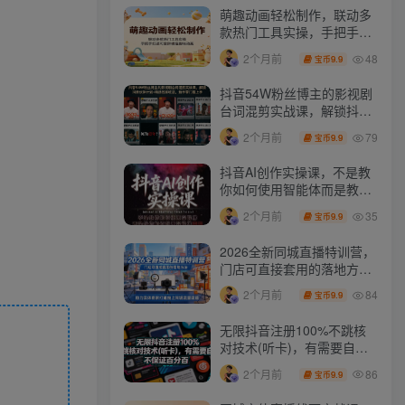
萌趣动画轻松制作，联动多
款热门工具实操，手把手打
造可爱胖橘猫趣味动画
48
2个月前
9.9
宝币
抖音54W粉丝博主的影视剧
台词混剪实战课，解锁抖音
伙伴计划+精选独家收益，
79
2个月前
9.9
宝币
新手零门槛上手
抖音AI创作实操课，不是教
你如何使用智能体而是教你
如何利用智能体变现(更新5
35
2个月前
9.9
宝币
月)
2026全新同城直播特训营，
门店可直接套用的落地方
法，助力实体商家打通线上
84
2个月前
9.9
宝币
同城流量渠道
无限抖音注册100%不跳核
对技术(听卡)，有需要自
测，不保证百分百
86
2个月前
9.9
宝币