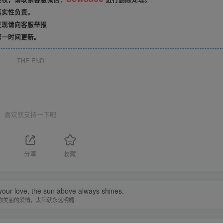
真实性负责。
发现请向客服举报
第一时间更新。
THE END
喜欢就支持一下吧
分享
收藏
your love, the sun above always shines.
你美丽的爱情，太阳就永远明媚