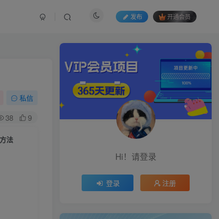
发布
开通会员
私信
38
9
现方法
Hi！请登录
登录
注册