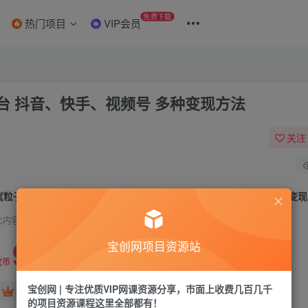
免费下载
热门项目
VIP会员
 抖音、快手、视频号 多种变现方法
关注
《粒子特效音乐短视频变现项目》主攻平台 抖音、快手、视频号 多种变
此内容为付费资源，请付费后查看
9.9
宝创网项目资源站
19.9
宝币
宝币
宝创网 | 专注优质VIP网课资源分享，市面上收费几百几千
免费
免费
年卡会员
永久会员
的项目资源课程这里全部都有！