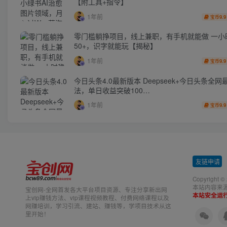
【附工具+指令】
1年前
9.9
宝币
零门槛躺挣项目，线上兼职，有手机就能做 一小
50+，识字就能玩【揭秘】
1年前
9.9
宝币
今日头条4.0最新版本 Deepseek+今日头条全网
法，单日收益突破100…
1年前
9.9
宝币
友链申请
-
Copyright ©
本站内容来
宝创网-全网首发各大平台项目资源、专注分享新出网
本站安全运
上vip赚钱方法、vip课程视频教程、付费网络课程以及
网赚培训，学习引流、建站、赚钱等，学项目技术从这
里开始！