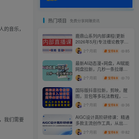
热门项目
免费分享网赚资讯
人的音乐，
鹿鼎山系列内部课程(更新
2026年5月)专注缠论教学，
行情分析、学习答疑、机会
85
2个月前
9.9
宝币
提示、实操讲解
最新AI动态漫+网盘，AI赋能
网盘拉新，几秒一条拉爆收
益
70
2个月前
9.9
宝币
国际版抖音拉新，剪映，醒
图，豆包等多玩法教程，长
期可做的项目，轻松日入四
36
2个月前
9.9
宝币
位数，深度揭秘玩法，干就
完了
AIGC设计高阶研修课：精通
，我们需要
多款主流创作工具，从出图
建模到模型训练全面进阶
82
2个月前
9.9
宝币