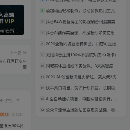
萌趣动画轻松制作，联动多款热门工具实操，手把手打造可爱胖橘猫趣味动画
5
抖音54W粉丝博主的影视剧台词混剪实战课，解锁抖音伙伴计划+精选独家收益，新手零门槛上手
6
打造高端 VIP社群(社群仅对网站用户开放)
最新无水印课程资源 长期更新
免费投稿专区，先看要求在投稿！！！
抖音AI创作实操课，不是教你如何使用智能体而是教你如何利用智能体变现(更新5月)
7
2026全新同城直播特训营，门店可直接套用的落地方法，助力实体商家打通线上同城流量渠道
8
下一篇
无限抖音注册100%不跳核对技术(听卡)，有需要自测，不保证百分百
9
够独立打理虾皮店
同城实体直播线下实战课：3天高密度教学，1V1定制货盘话术快速实现同城爆店
10
铺
2026 AI 创富新思维火箭班：某大佬3天私房课，一人公司实体获客商机洞察
11
快手风口项目，荧光计划托管，长期稳定，适合批量做
12
AI全自动挂机项目，电脑端轻松运行，稳定日入500+，零门槛上手
13
化不封号，全
公众号流量主爆款贴图变现实战课，零基础AI一键出图，轻松日入100+稳定收益
14
2034
9.9
宝币
量碾压90%怀