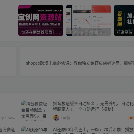
你还在到处找项目？还在当韭菜？我靠卖项目一个月收入5万+，曾经我也是个失败者。
开通宝创网VIP会员，尊享全站资源免费下载，享70%的推广提成！！【限时五折优惠】
shopee跨境电商必修课：教你独立给虾皮店铺选品，能
抖音极速版全自动掘金 ，无需养机、自动
程脱离人工，全自动运行【揭秘】
1.5W+
1年前
蓝海赛道
AI还原90年代巴士，一帧让70后泪崩！播放