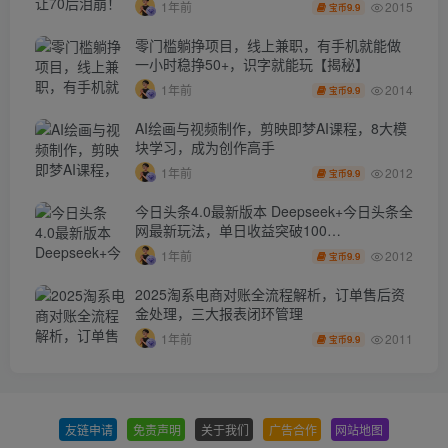
2015
1年前
9.9
宝币
零门槛躺挣项目，线上兼职，有手机就能做
一小时稳挣50+，识字就能玩【揭秘】
2014
1年前
9.9
宝币
AI绘画与视频制作，剪映即梦AI课程，8大模
块学习，成为创作高手
2012
1年前
9.9
宝币
今日头条4.0最新版本 Deepseek+今日头条全
网最新玩法，单日收益突破100…
2012
1年前
9.9
宝币
2025淘系电商对账全流程解析，订单售后资
金处理，三大报表闭环管理
2011
1年前
9.9
宝币
友链申请
-
免责声明
-
关于我们
-
广告合作
-
网站地图