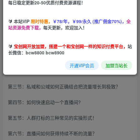
每日稳定更新20-50优质付费资源课程！
您当前未登录！建议登陆后购买，可保存购买订单
🔰 本站VIP
限时特惠，
￥78/年，￥99/永久 (推广佣金70%)，
全
站资源免费下载，
每天更新，欢迎加入！
课程大纲
🔰
宝创网开放加盟，搭建一个和宝创网一样的知识付费平台，
站
长微信：bcw8800 bcw8900
第一节：视频号直播间流量的底层推荐逻辑到底是啥?
开通VIP会员
加盟当站长
第二节：视频号场观螺旋增长的核心逻辑！
第三节：私域和公域如何正确结合把流量增长到极致？
第四节：如何快速启动一个直播间?
第五节：人群打标的三种常见的实操形式！
第六节：直播间如何获得持续不断的流量？