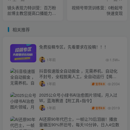
镜头表现力特训营：百万粉
视频号带货训练营：0粉起号
丝博主教您提高口播能力，
快速变现
底层逻辑+万能模板
相关推荐
免费投稿专区，先看要求在投稿！！！
1年前
1.5W+
抖音极速版全自动掘金 ，无需养机、自动化
不封号，全程脱离人工，全自动运行【揭
秘】
2034
1年前
9.9
宝币
2025公众号小绿书AI治愈图片领域，月入过
W，蓝海赛道【附工具+指令】
2019
1年前
9.9
宝币
AI还原90年代巴士，一帧让70后泪崩！播放
量碾压90%怀旧号，每天10分钟，日入4位数