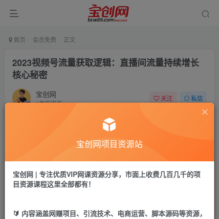
首页
会员免费
正文
2023视频号流量获取逻辑：直播间流量持续增长
核心秘密
宝创网
关注
私信
4年前发布
48
9
付费资源
宝创网项目资源站
2023视频号流量获取逻辑：直播间流量持续增长核心秘密
此内容为付费资源，请付费后查看
9.9
宝创网 | 专注优质VIP网课资源分享，市面上收费几百几千的项
19.9
宝币
宝币
目资源课程这里全部都有！
免费
免费
年卡会员
永久会员
🔰 内容涵盖网赚项目、引流技术、电商运营、脚本源码等资源，
立即购买