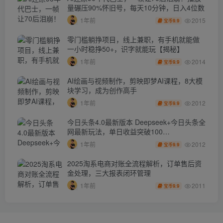
量碾压90%怀旧号，每天10分钟，日入4位数
2015
1年前
9.9
宝币
零门槛躺挣项目，线上兼职，有手机就能做
一小时稳挣50+，识字就能玩【揭秘】
2014
1年前
9.9
宝币
AI绘画与视频制作，剪映即梦AI课程，8大模
块学习，成为创作高手
2012
1年前
9.9
宝币
今日头条4.0最新版本 Deepseek+今日头条全
网最新玩法，单日收益突破100…
2012
1年前
9.9
宝币
2025淘系电商对账全流程解析，订单售后资
金处理，三大报表闭环管理
2011
1年前
9.9
宝币