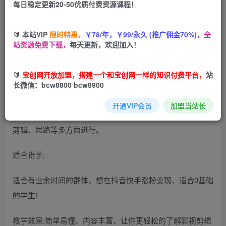
每日稳定更新20-50优质付费资源课程！
您当前未登录！建议登陆后购买，可保存购买订单
🔰 本站VIP
限时特惠，
￥78/年，￥99/永久 (推广佣金70%)，
全
站资源免费下载，
每天更新，欢迎加入！
课程简介
🔰
宝创网开放加盟，搭建一个和宝创网一样的知识付费平台，
站
长微信：bcw8800 bcw8900
课程内容:
开通VIP会员
加盟当站长
本课程主要讲解怎么利用软件剪辑出影视作品，包括调色、
剪辑、思路等多方面进行。
适合谁学:
适合有业余时间的群体、想在抖音快手涨粉变现、适合0基础
的学生!
教学效果:简单易懂、内容丰富、让你更轻松的了解影视剪辑