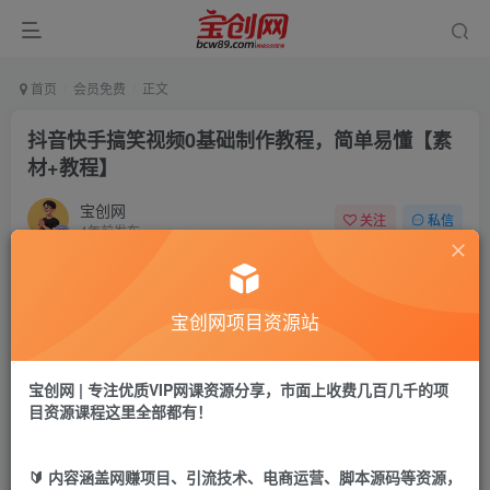
首页
会员免费
正文
抖音快手搞笑视频0基础制作教程，简单易懂【素
材+教程】
宝创网
关注
私信
4年前发布
41
7
付费资源
宝创网项目资源站
抖音快手搞笑视频0基础制作教程，简单易懂【素材+教程】
此内容为付费资源，请付费后查看
9.9
宝创网 | 专注优质VIP网课资源分享，市面上收费几百几千的项
19.9
宝币
宝币
目资源课程这里全部都有！
免费
免费
年卡会员
永久会员
🔰 内容涵盖网赚项目、引流技术、电商运营、脚本源码等资源，
立即购买