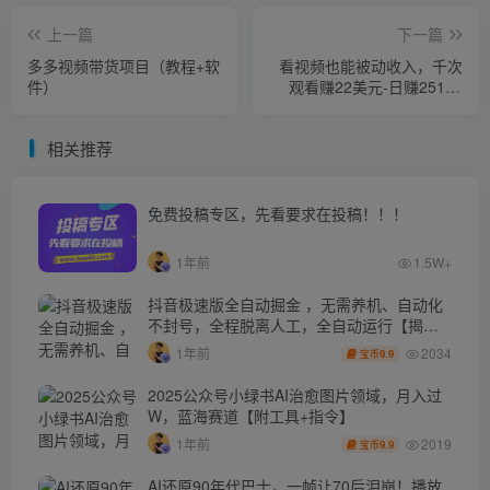
上一篇
下一篇
多多视频带货项目（教程+软
看视频也能被动收入，千次
件）
观看赚22美元-日赚2518+
（不是YOUTUBE赚钱）
相关推荐
免费投稿专区，先看要求在投稿！！！
1年前
1.5W+
抖音极速版全自动掘金 ，无需养机、自动化
不封号，全程脱离人工，全自动运行【揭
秘】
2034
1年前
9.9
宝币
2025公众号小绿书AI治愈图片领域，月入过
W，蓝海赛道【附工具+指令】
2019
1年前
9.9
宝币
AI还原90年代巴士，一帧让70后泪崩！播放