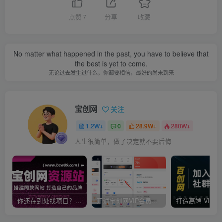
点赞
7
分享
收藏
No matter what happened in the past, you have to believe that
the best is yet to come.
无论过去发生过什么，你都要相信，最好的尚未到来
宝创网
关注
1.2W+
0
28.9W+
280W+
人生很简单，做了决定就不要后悔
你还在到处找项目？还在当韭菜？我靠卖项目一个月收入5万+，曾经我也是个失败者。
开通宝创网VIP会员，尊享全站资源免费下载，享70%的推广提成！！【限时五折优惠】