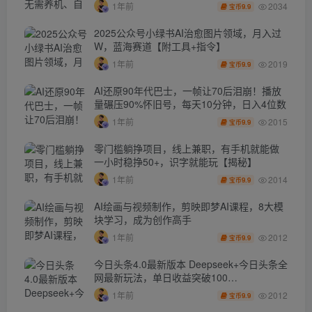
秘】
2034
1年前
9.9
宝币
2025公众号小绿书AI治愈图片领域，月入过
W，蓝海赛道【附工具+指令】
2019
1年前
9.9
宝币
AI还原90年代巴士，一帧让70后泪崩！播放
量碾压90%怀旧号，每天10分钟，日入4位数
2015
1年前
9.9
宝币
零门槛躺挣项目，线上兼职，有手机就能做
一小时稳挣50+，识字就能玩【揭秘】
2014
1年前
9.9
宝币
AI绘画与视频制作，剪映即梦AI课程，8大模
块学习，成为创作高手
2012
1年前
9.9
宝币
今日头条4.0最新版本 Deepseek+今日头条全
网最新玩法，单日收益突破100…
2012
1年前
9.9
宝币