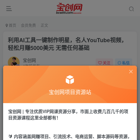
首页
会员免费
正文
利用AI工具一键制作明星，名人YouTube视频，
轻松月赚5000美元 无需任何基础
宝创网
关注
私信
4年前发布
75
9
付费资源
宝创网项目资源站
利用AI工具一键制作明星，名人YouTube视频，轻松月赚5000美元 无需任何基础
此内容为付费资源，请付费后查看
9.9
宝创网 | 专注优质VIP网课资源分享，市面上收费几百几千的项
19.9
宝币
宝币
目资源课程这里全部都有！
免费
免费
年卡会员
永久会员
🔰 内容涵盖网赚项目、引流技术、电商运营、脚本源码等资源，
立即购买