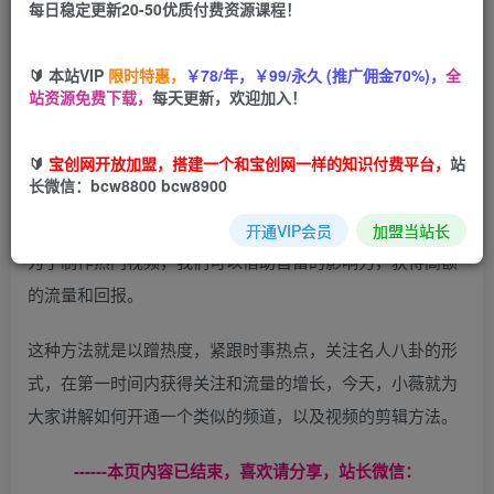
每日稳定更新20-50优质付费资源课程！
您当前未登录！建议登陆后购买，可保存购买订单
🔰 本站VIP
限时特惠，
￥78/年，￥99/永久 (推广佣金70%)，
全
站资源免费下载，
每天更新，欢迎加入！
利用AI工具一键制作明星，名人YouTube视频，轻松月赚
🔰
宝创网开放加盟，搭建一个和宝创网一样的知识付费平台，
站
5000美元 – 无需任何基础，新手可做 – 使用人工智能网站，
长微信：bcw8800 bcw8900
把新闻转化为热门的YouTube视频的方法
开通VIP会员
加盟当站长
为了制作热门视频，我们可以借助首富的影响力，获得高额
的流量和回报。
这种方法就是以蹭热度，紧跟时事热点，关注名人八卦的形
式，在第一时间内获得关注和流量的增长，今天，小薇就为
大家讲解如何开通一个类似的频道，以及视频的剪辑方法。
------本页内容已结束，喜欢请分享，站长微信：