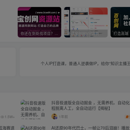
你还在到处找项目？还在当韭菜？我靠卖项目一个月收入5万+，曾经我也是个失败者。
开通宝创网VIP会员，尊享全站资源免费下载，享70%的推广提成！！【限时五折优惠】
个人IP打造课，普通人逆袭做IP，给你“知识主播
抖音极速版全自动掘金 ，无需养机、自动
程脱离人工，全自动运行【揭秘】
1.5W+
1年前
蓝海赛道
AI还原90年代巴士，一帧让70后泪崩！播放