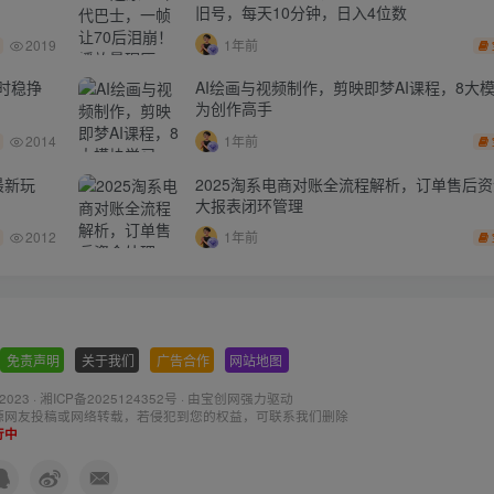
旧号，每天10分钟，日入4位数
2019
1年前
时稳挣
AI绘画与视频制作，剪映即梦AI课程，8大
为创作高手
2014
1年前
最新玩
2025淘系电商对账全流程解析，订单售后
大报表闭环管理
2012
1年前
免责声明
-
关于我们
-
广告合作
-
网站地图
 2023 ·
湘ICP备2025124352号
· 由
宝创网
强力驱动
源网友投稿或网络转载，若侵犯到您的权益，可联系我们删除
行中