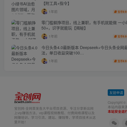
【附工具+指令】
1年前
9.9
宝币
零门槛躺挣项目，线上兼职，有手机就能做 一小
50+，识字就能玩【揭秘】
1年前
9.9
宝币
今日头条4.0最新版本 Deepseek+今日头条全网
法，单日收益突破100…
1年前
9.9
宝币
友链申请
-
Copyright ©
本站内容来
宝创网-全网首发各大平台项目资源、专注分享新出网
本站安全运
上vip赚钱方法、vip课程视频教程、付费网络课程以及
网赚培训，学习引流、建站、赚钱等，学项目技术从这
里开始！