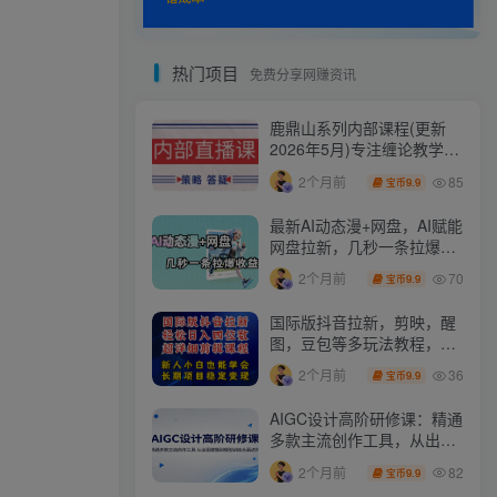
热门项目
免费分享网赚资讯
鹿鼎山系列内部课程(更新
2026年5月)专注缠论教学，
行情分析、学习答疑、机会
85
2个月前
9.9
宝币
提示、实操讲解
最新AI动态漫+网盘，AI赋能
网盘拉新，几秒一条拉爆收
益
70
2个月前
9.9
宝币
国际版抖音拉新，剪映，醒
图，豆包等多玩法教程，长
期可做的项目，轻松日入四
36
2个月前
9.9
宝币
位数，深度揭秘玩法，干就
完了
AIGC设计高阶研修课：精通
多款主流创作工具，从出图
建模到模型训练全面进阶
82
2个月前
9.9
宝币