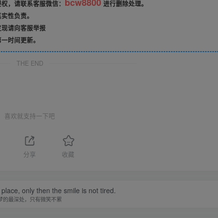
bcw8800
侵权，请联系客服微信：
进行删除处理。
真实性负责。
发现请向客服举报
第一时间更新。
THE END
喜欢就支持一下吧
分享
收藏
ace, only then the smile is not tired.
梦的最深处，只有微笑不累