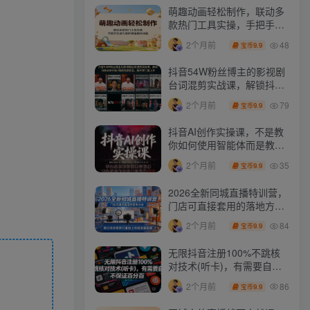
萌趣动画轻松制作，联动多
款热门工具实操，手把手打
造可爱胖橘猫趣味动画
48
2个月前
9.9
宝币
抖音54W粉丝博主的影视剧
台词混剪实战课，解锁抖音
伙伴计划+精选独家收益，
79
2个月前
9.9
宝币
新手零门槛上手
抖音AI创作实操课，不是教
你如何使用智能体而是教你
如何利用智能体变现(更新5
35
2个月前
9.9
宝币
月)
2026全新同城直播特训营，
门店可直接套用的落地方
法，助力实体商家打通线上
84
2个月前
9.9
宝币
同城流量渠道
无限抖音注册100%不跳核
对技术(听卡)，有需要自
测，不保证百分百
86
2个月前
9.9
宝币