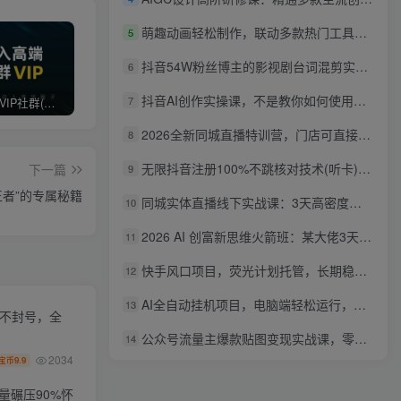
萌趣动画轻松制作，联动多款热门工具实操，手把手打造可爱胖橘猫趣味动画
5
抖音54W粉丝博主的影视剧台词混剪实战课，解锁抖音伙伴计划+精选独家收益，新手零门槛上手
6
抖音AI创作实操课，不是教你如何使用智能体而是教你如何利用智能体变现(更新5月)
7
打造高端 VIP社群(社群仅对网站用户开放)
最新无水印课程资源 长期更新
免费投稿专区，先看要求在投稿！！！
2026全新同城直播特训营，门店可直接套用的落地方法，助力实体商家打通线上同城流量渠道
8
无限抖音注册100%不跳核对技术(听卡)，有需要自测，不保证百分百
下一篇
9
王者”的专属秘籍
同城实体直播线下实战课：3天高密度教学，1V1定制货盘话术快速实现同城爆店
10
2026 AI 创富新思维火箭班：某大佬3天私房课，一人公司实体获客商机洞察
11
快手风口项目，荧光计划托管，长期稳定，适合批量做
12
AI全自动挂机项目，电脑端轻松运行，稳定日入500+，零门槛上手
13
化不封号，全
公众号流量主爆款贴图变现实战课，零基础AI一键出图，轻松日入100+稳定收益
14
2034
9.9
宝币
量碾压90%怀