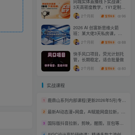
同城实体直播线下实战课：
3天高密度教学，1V1定制货
盘话术快速实现同城爆店
96
2个月前
9.9
宝币
2026 AI 创富新思维火箭
班：某大佬3天私房课，一
人公司实体获客商机洞察
88
2个月前
9.9
宝币
快手风口项目，荧光计划托
管，长期稳定，适合批量做
80
2个月前
9.9
宝币
实战课程
鹿鼎山系列内部课程(更新2026年5月)专注缠论教学，行情分析、学习答疑、机会提示、实操讲解
1
最新AI动态漫+网盘，AI赋能网盘拉新，几秒一条拉爆收益
2
国际版抖音拉新，剪映，醒图，豆包等多玩法教程，长期可做的项目，轻松日入四位数，深度揭秘玩法，干就完了
3
AIGC设计高阶研修课：精通多款主流创作工具，从出图建模到模型训练全面进阶
4