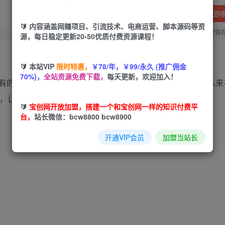
立即
🔰 内容涵盖网赚项目、引流技术、电商运营、脚本源码等资
您当前未登录！建议登陆后购买，可保
源，每日稳定更新20-50优质付费资源课程！
🔰 本站VIP
限时特惠，
￥78/年，￥99/永久 (推广佣金
70%)，
全站资源免费下载，
每天更新，欢迎加入！
有的写作痛点。你所理解的写作方法，可能都是错的，写作从来
课，让你轻松上手写稿。
🔰
宝创网开放加盟，搭建一个和宝创网一样的知识付费平
台，
站长微信：bcw8800 bcw8900
开通VIP会员
加盟当站长