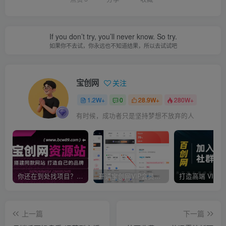
If you don’t try, you’ll never know. So try.
如果你不去试，你永远也不知道结果，所以去试试吧
宝创网
关注
1.2W+
0
28.9W+
280W+
有时候，成功者只是坚持梦想不放弃的人
你还在到处找项目？还在当韭菜？我靠卖项目一个月收入5万+，曾经我也是个失败者。
开通宝创网VIP会员，尊享全站资源免费下载，享70%的推广提成！！【限时五折优惠】
上一篇
下一篇