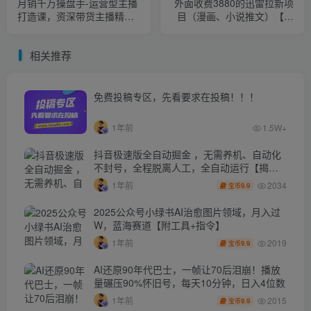
月销千万操盘手-运营型主播
外面收费3880的迅雷拉新项
打造课，资深带货主播精细
目（漫画、小说推文）【详
化讲解（20节课）
细教程】
相关推荐
免费投稿专区，先看要求在投稿！！！
1年前
1.5W+
抖音极速版全自动掘金 ，无需养机、自动化
不封号，全程脱离人工，全自动运行【揭
秘】
2034
1年前
9.9
宝币
2025公众号小绿书AI治愈图片领域，月入过
W，蓝海赛道【附工具+指令】
2019
1年前
9.9
宝币
AI还原90年代巴士，一帧让70后泪崩！播放
量碾压90%怀旧号，每天10分钟，日入4位数
2015
1年前
9.9
宝币