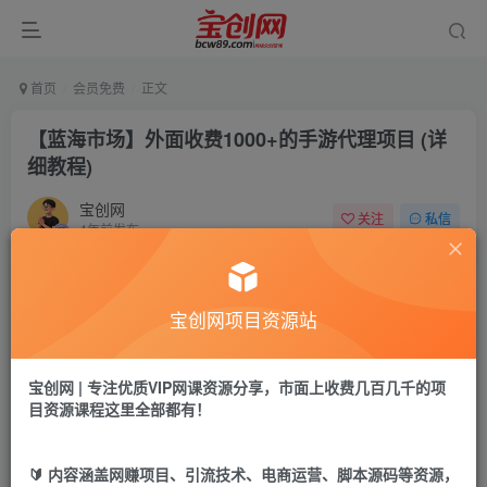
首页
会员免费
正文
【蓝海市场】外面收费1000+的手游代理项目 (详
细教程)
宝创网
关注
私信
4年前发布
45
5
付费资源
宝创网项目资源站
【蓝海市场】外面收费1000+的手游代理项目 (详细教程)
此内容为付费资源，请付费后查看
9.9
宝创网 | 专注优质VIP网课资源分享，市面上收费几百几千的项
19.9
宝币
宝币
目资源课程这里全部都有！
免费
免费
年卡会员
永久会员
🔰 内容涵盖网赚项目、引流技术、电商运营、脚本源码等资源，
立即购买