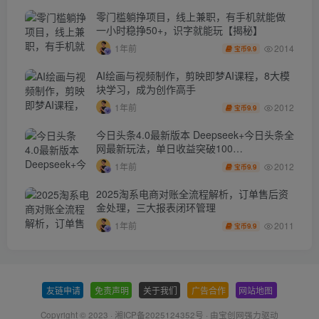
零门槛躺挣项目，线上兼职，有手机就能做
一小时稳挣50+，识字就能玩【揭秘】
2014
1年前
9.9
宝币
AI绘画与视频制作，剪映即梦AI课程，8大模
块学习，成为创作高手
2012
1年前
9.9
宝币
今日头条4.0最新版本 Deepseek+今日头条全
网最新玩法，单日收益突破100…
2012
1年前
9.9
宝币
2025淘系电商对账全流程解析，订单售后资
金处理，三大报表闭环管理
2011
1年前
9.9
宝币
友链申请
-
免责声明
-
关于我们
-
广告合作
-
网站地图
Copyright © 2023 ·
湘ICP备2025124352号
· 由
宝创网
强力驱动