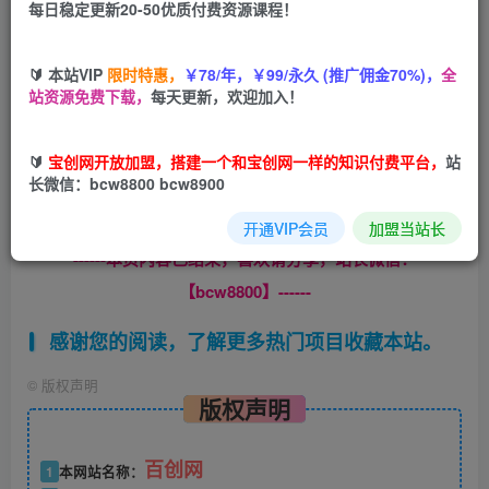
每日稳定更新20-50优质付费资源课程！
您当前未登录！建议登陆后购买，可保存购买订单
🔰 本站VIP
限时特惠，
￥78/年，￥99/永久 (推广佣金70%)，
全
站资源免费下载，
每天更新，欢迎加入！
手游代理项目，免费开通独立后台，独立游戏盒子包含300
🔰
宝创网开放加盟，搭建一个和宝创网一样的知识付费平台，
站
多款热门游戏玩家充值可得45%左右收益，随时可提现提供
长微信：bcw8800 bcw8900
详细教程
开通VIP会员
加盟当站长
------本页内容已结束，喜欢请分享，站长微信：
【bcw8800】------
感谢您的阅读，了解更多热门项目收藏本站。
©
版权声明
版权声明
百创网
1
本网站名称：