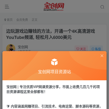
首页
会员免费
正文
边玩游戏边赚钱的方法，开通一个4K高清游戏
YouTube频道, 轻松月入6000美元
宝创网
关注
私信
4年前发布
55
15
付费资源
宝创网项目资源站
边玩游戏边赚钱的方法，开通一个4K高清游戏YouTube频道, 轻松月入6000美元
此内容为付费资源，请付费后查看
9.9
宝创网 | 专注优质VIP网课资源分享，市面上收费几百几千的项
19.9
宝币
宝币
目资源课程这里全部都有！
免费
免费
年卡会员
永久会员
🔰 内容涵盖网赚项目、引流技术、电商运营、脚本源码等资源，
立即购买