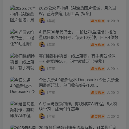
2025公众号小绿书AI治愈图片领域，月入过
W，蓝海赛道【附工具+指令】
2019
1年前
9.9
宝币
AI还原90年代巴士，一帧让70后泪崩！播放
量碾压90%怀旧号，每天10分钟，日入4位数
2015
1年前
9.9
宝币
零门槛躺挣项目，线上兼职，有手机就能做
一小时稳挣50+，识字就能玩【揭秘】
2014
1年前
9.9
宝币
今日头条4.0最新版本 Deepseek+今日头条全
网最新玩法，单日收益突破100…
2012
1年前
9.9
宝币
AI绘画与视频制作，剪映即梦AI课程，8大模
块学习，成为创作高手
2012
1年前
9.9
宝币
2025淘系电商对账全流程解析，订单售后资