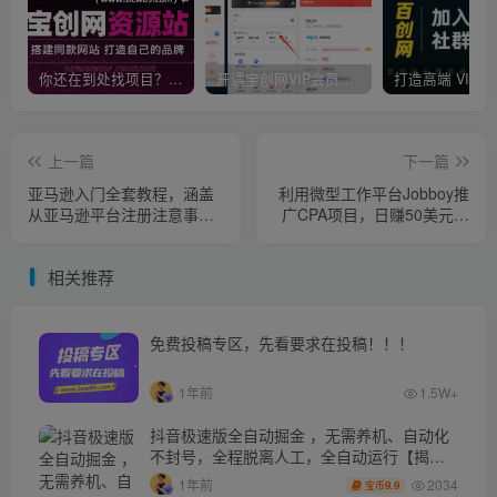
你还在到处找项目？还在当韭菜？我靠卖项目一个月收入5万+，曾经我也是个失败者。
开通宝创网VIP会员，尊享全站资源免费下载，享70%的推广提成！！【限时五折优惠】
上一篇
下一篇
亚马逊入门全套教程，涵盖
利用微型工作平台Jobboy推
从亚马逊平台注册注意事
广CPA项目，日赚50美元以
项、选品技巧、广告投放等
上
相关推荐
免费投稿专区，先看要求在投稿！！！
1年前
1.5W+
抖音极速版全自动掘金 ，无需养机、自动化
不封号，全程脱离人工，全自动运行【揭
秘】
2034
1年前
9.9
宝币