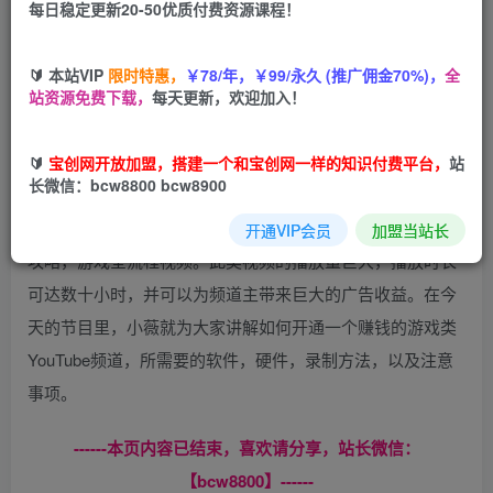
每日稳定更新20-50优质付费资源课程！
您当前未登录！建议登陆后购买，可保存购买订单
🔰 本站VIP
限时特惠，
￥78/年，￥99/永久 (推广佣金70%)，
全
站资源免费下载，
每天更新，欢迎加入！
4K高清游戏视频的录制方法，适合游戏爱好者的赚钱方法，
🔰
宝创网开放加盟，搭建一个和宝创网一样的知识付费平台，
站
4K采集卡的选择，录屏软件的选择，视频制作方法介绍
长微信：bcw8800 bcw8900
在YouTube，有很多频道都在为云玩家提供游戏直播，游戏
开通VIP会员
加盟当站长
攻略，游戏全流程视频。此类视频的播放量巨大，播放时长
可达数十小时，并可以为频道主带来巨大的广告收益。在今
天的节目里，小薇就为大家讲解如何开通一个赚钱的游戏类
YouTube频道，所需要的软件，硬件，录制方法，以及注意
事项。
------本页内容已结束，喜欢请分享，站长微信：
【bcw8800】------