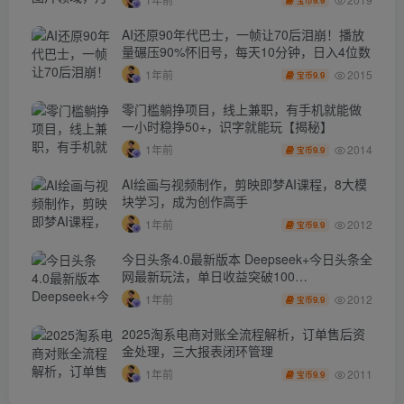
AI还原90年代巴士，一帧让70后泪崩！播放
量碾压90%怀旧号，每天10分钟，日入4位数
2015
1年前
9.9
宝币
零门槛躺挣项目，线上兼职，有手机就能做
一小时稳挣50+，识字就能玩【揭秘】
2014
1年前
9.9
宝币
AI绘画与视频制作，剪映即梦AI课程，8大模
块学习，成为创作高手
2012
1年前
9.9
宝币
今日头条4.0最新版本 Deepseek+今日头条全
网最新玩法，单日收益突破100…
2012
1年前
9.9
宝币
2025淘系电商对账全流程解析，订单售后资
金处理，三大报表闭环管理
2011
1年前
9.9
宝币