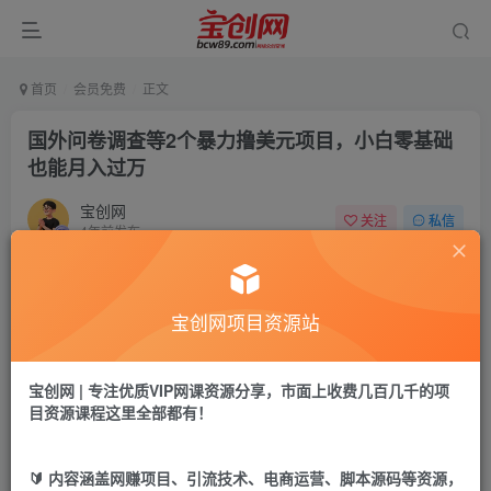
首页
会员免费
正文
国外问卷调查等2个暴力撸美元项目，小白零基础
也能月入过万
宝创网
关注
私信
4年前发布
65
8
付费资源
宝创网项目资源站
国外问卷调查等2个暴力撸美元项目，小白零基础也能月入过万
此内容为付费资源，请付费后查看
9.9
宝创网 | 专注优质VIP网课资源分享，市面上收费几百几千的项
19.9
宝币
宝币
目资源课程这里全部都有！
免费
免费
年卡会员
永久会员
🔰 内容涵盖网赚项目、引流技术、电商运营、脚本源码等资源，
立即购买