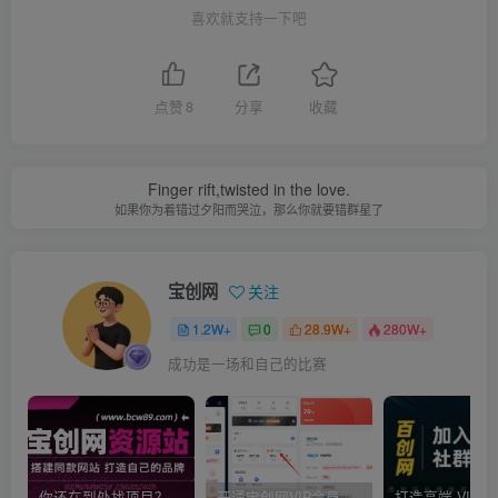
喜欢就支持一下吧
点赞
8
分享
收藏
Finger rift,twisted in the love.
如果你为着错过夕阳而哭泣，那么你就要错群星了
宝创网
关注
1.2W+
0
28.9W+
280W+
成功是一场和自己的比赛
你还在到处找项目？还在当韭菜？我靠卖项目一个月收入5万+，曾经我也是个失败者。
开通宝创网VIP会员，尊享全站资源免费下载，享70%的推广提成！！【限时五折优惠】