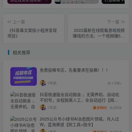
上一篇
下一篇
《抖音毒文案挂小程序变现
2022最新在线观看游戏视频
项目》
赚钱的方法，一个视频赚5美
元（详细过程）
相关推荐
免费投稿专区，先看要求在投稿！！！
1年前
1.5W+
抖音极速版全自动掘金 ，无需养机、自动化
不封号，全程脱离人工，全自动运行【揭
秘】
2034
1年前
9.9
宝币
2025公众号小绿书AI治愈图片领域，月入过
W，蓝海赛道【附工具+指令】
2019
1年前
9.9
宝币