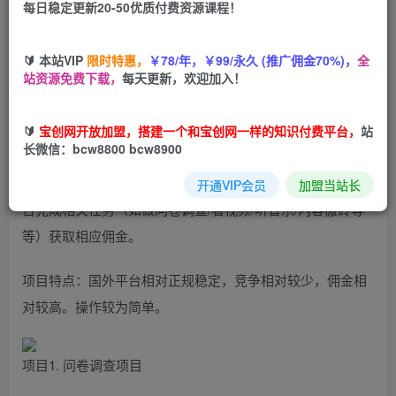
每日稳定更新20-50优质付费资源课程！
您当前未登录！建议登陆后购买，可保存购买订单
🔰 本站VIP
限时特惠，
￥78/年，￥99/永久 (推广佣金70%)，
全
站资源免费下载，
每天更新，欢迎加入！
国外问卷调查等2个暴力撸美金项目，小白零基础也能月入过
🔰
宝创网开放加盟，搭建一个和宝创网一样的知识付费平台，
站
万
长微信：bcw8800 bcw8900
国外撸美金项目主要原理是利用信息差，通过海外网站及平
开通VIP会员
加盟当站长
台完成相关任务（如做问卷调查/看视频/听音乐/内容搬砖等
等）获取相应佣金。
项目特点：国外平台相对正规稳定，竞争相对较少，佣金相
对较高。操作较为简单。
项目1. 问卷调查项目