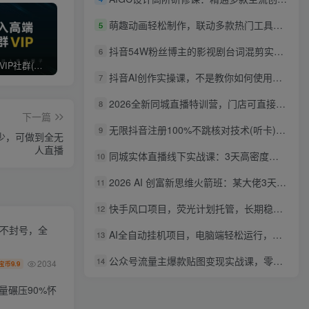
萌趣动画轻松制作，联动多款热门工具实操，手把手打造可爱胖橘猫趣味动画
5
抖音54W粉丝博主的影视剧台词混剪实战课，解锁抖音伙伴计划+精选独家收益，新手零门槛上手
6
打造高端 VIP社群(社群仅对网站用户开放)
最新无水印课程资源 长期更新
免费投稿专区，先看要求在投稿！！！
抖音AI创作实操课，不是教你如何使用智能体而是教你如何利用智能体变现(更新5月)
7
2026全新同城直播特训营，门店可直接套用的落地方法，助力实体商家打通线上同城流量渠道
8
下一篇
无限抖音注册100%不跳核对技术(听卡)，有需要自测，不保证百分百
9
少，可做到全无
人直播
同城实体直播线下实战课：3天高密度教学，1V1定制货盘话术快速实现同城爆店
10
2026 AI 创富新思维火箭班：某大佬3天私房课，一人公司实体获客商机洞察
11
快手风口项目，荧光计划托管，长期稳定，适合批量做
12
化不封号，全
AI全自动挂机项目，电脑端轻松运行，稳定日入500+，零门槛上手
13
公众号流量主爆款贴图变现实战课，零基础AI一键出图，轻松日入100+稳定收益
14
2034
9.9
宝币
量碾压90%怀