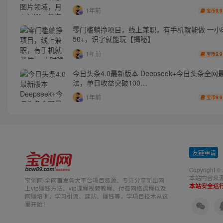
1年前
9.9
宝币
零门槛躺挣项目，线上兼职，有手机就能做 一小
50+，识字就能玩【揭秘】
1年前
9.9
宝币
今日头条4.0最新版本 Deepseek+今日头条全网
法，单日收益突破100…
1年前
9.9
宝币
友链申请
-
Copyright ©
本站内容来
宝创网-全网首发各大平台项目资源、专注分享新出网
本站安全运
上vip赚钱方法、vip课程视频教程、付费网络课程以及
网赚培训，学习引流、建站、赚钱等，学项目技术从这
里开始！