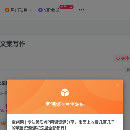
免费下载
热门项目
VIP会员
的文案写作
关注
文案课第五期， 不靠灵感，高质量日更的文案写作
此内容为付费资源，请付费后查看
9.9
宝创网项目资源站
19.9
宝币
宝币
宝创网 | 专注优质VIP网课资源分享，市面上收费几百几千
免费
免费
年卡会员
永久会员
的项目资源课程这里全部都有！