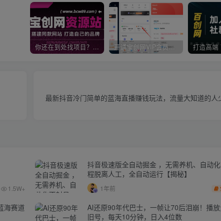
你还在到处找项目？还在当韭菜？我靠卖项目一个月收入5万+，曾经我也是个失败者。
开通宝创网VIP会员，尊享全站资源免费下载，享70%的推广提成！！【限时五折优惠】
最新抖音冷门简单的蓝海直播赚钱玩法，流量大知道的人
抖音极速版全自动掘金 ，无需养机、自动
程脱离人工，全自动运行【揭秘】
1.5W+
1年前
蓝海赛道
AI还原90年代巴士，一帧让70后泪崩！播放
旧号，每天10分钟，日入4位数