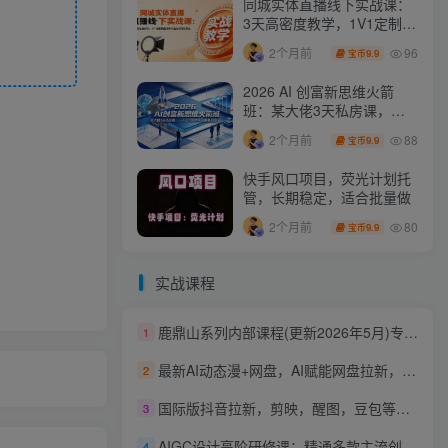
同城实体直播线下实战课：
3天高密度教学，1V1定制货
盘话术快速实现同城爆店
96
2个月前
9.9
宝币
2026 AI 创富新思维火箭
班：某大佬3天私房课，一
人公司实体获客商机洞察
88
2个月前
9.9
宝币
快手风口项目，荧光计划托
管，长期稳定，适合批量做
80
2个月前
9.9
宝币
实战课程
鹿鼎山系列内部课程(更新2026年5月)专注缠论教学，行情分析、学习答疑、机会提示、实操讲解
1
最新AI动态漫+网盘，AI赋能网盘拉新，几秒一条拉爆收益
2
国际版抖音拉新，剪映，醒图，豆包等多玩法教程，长期可做的项目，轻松日入四位数，深度揭秘玩法，干就完了
3
AIGC设计高阶研修课：精通多款主流创作工具，从出图建模到模型训练全面进阶
4