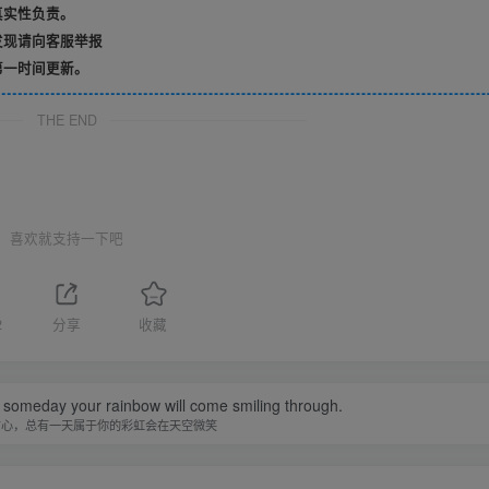
真实性负责。
发现请向客服举报
第一时间更新。
THE END
喜欢就支持一下吧
2
分享
收藏
 someday your rainbow will come smiling through.
信心，总有一天属于你的彩虹会在天空微笑