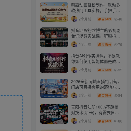
萌趣动画轻松制作，联动多
款热门工具实操，手把手打
造可爱胖橘猫趣味动画
48
2个月前
9.9
宝币
抖音54W粉丝博主的影视剧
台词混剪实战课，解锁抖音
伙伴计划+精选独家收益，
79
2个月前
9.9
宝币
新手零门槛上手
抖音AI创作实操课，不是教
你如何使用智能体而是教你
如何利用智能体变现(更新5
35
2个月前
9.9
宝币
月)
2026全新同城直播特训营，
门店可直接套用的落地方
法，助力实体商家打通线上
84
2个月前
9.9
宝币
同城流量渠道
无限抖音注册100%不跳核
对技术(听卡)，有需要自
测，不保证百分百
86
2个月前
9.9
宝币