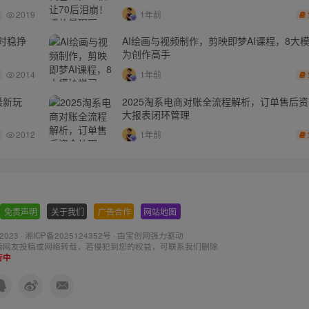
2019
1年前
时稳挣
AI绘画与视频制作，剪映即梦AI课程，8大
为创作高手
2014
1年前
最新玩
2025淘系电商对账全流程解析，订单售后
大报表闭环管理
2012
1年前
免责声明
-
关于我们
-
广告合作
-
网站地图
 2023 ·
湘ICP备2025124352号
· 由
宝创网
强力驱动
源网友投稿或网络转载，若侵犯到您的权益，可联系我们删除
行中