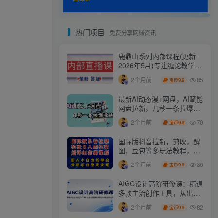
热门项目
免费分享网赚资讯
鹿鼎山系列内部课程(更新
2026年5月)专注缠论教学，
行情分析、学习答疑、机会
85
2个月前
9.9
宝币
提示、实操讲解
最新AI动态漫+网盘，AI赋能
网盘拉新，几秒一条拉爆收
益
70
2个月前
9.9
宝币
国际版抖音拉新，剪映，醒
图，豆包等多玩法教程，长
期可做的项目，轻松日入四
36
2个月前
9.9
宝币
位数，深度揭秘玩法，干就
完了
AIGC设计高阶研修课：精通
多款主流创作工具，从出图
建模到模型训练全面进阶
82
2个月前
9.9
宝币