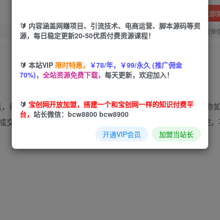
立即
🔰 内容涵盖网赚项目、引流技术、电商运营、脚本源码等资
您当前未登录！建议登陆后购买，可保
源，每日稳定更新20-50优质付费资源课程！
🔰 本站VIP
限时特惠，
￥78/年，￥99/永久 (推广佣金
70%)，
全站资源免费下载，
每天更新，欢迎加入！
🔰
宝创网开放加盟，搭建一个和宝创网一样的知识付费平
命运，前提，认知到位。好布局，让用户不看完，不舍得睡。教你
台，
站长微信：bcw8800 bcw8900
成交、让普通文案不普通的修改思路、好布局，让用户不看完，
开通VIP会员
加盟当站长